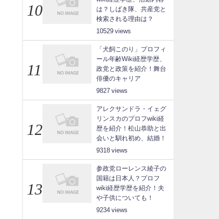
は？しばき隊、共産党と
検索される理由は？
10529
「犬飼このり」プロフィ
ール年齢Wiki経歴学歴、
政党と政策を紹介！舞台
俳優のキャリア
9827
アレクサンドラ・イェグ
リンスカのプロフwiki経
歴を紹介！松山恭助と出
会いと馴れ初め、結婚！
9318
参政党ローレンス綾子の
国籍は日本人？プロフ
wiki経歴学歴を紹介！夫
や子供についても！
9234