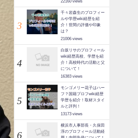
22160
千々岩森生のプロフィー
ルや学歴wiki経歴を紹
介！世間の評価や印象
は？
21006
白坂リサのプロフィール
wiki経歴高校、学歴を紹
介！高校時代の活動と父
について！
16383
モンゴメリー花子はハー
フ？国籍プロフwiki経歴
学歴を紹介！取材スタイ
ルと評判！
13173
横浜市人事部長・久保田
淳のプロフィール活動経
歴！内部告発について！