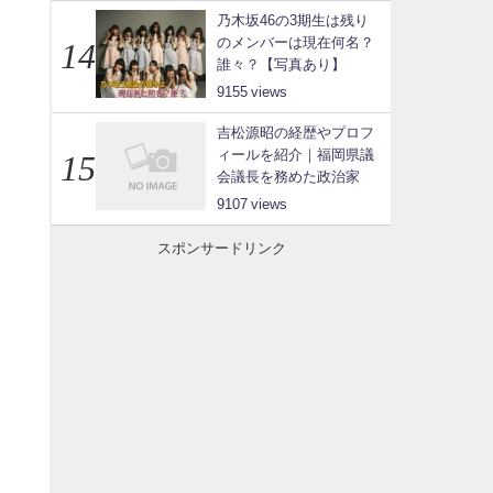
乃木坂46の3期生は残り
のメンバーは現在何名？
誰々？【写真あり】
9155
吉松源昭の経歴やプロフ
ィールを紹介｜福岡県議
会議長を務めた政治家
9107
スポンサードリンク