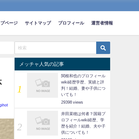
ップページ
サイトマップ
プロフィール
運営者情報
メッチャ人気の記事
関根和也のプロフィール
体
wiki経歴学歴、実績と評
判！結婚、妻や子供につ
いても！
29398
gihot
井田菜穂は何者？国籍プ
ロフィールwiki経歴、学
歴を紹介！結婚、夫や子
供についても！