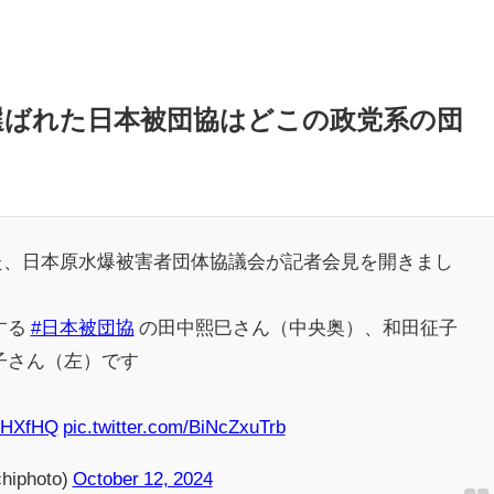
選ばれた日本被団協はどこの政党系の団
、日本原水爆被害者団体協議会が記者会見を開きまし
する
#日本被団協
の田中熙巳さん（中央奥）、和田征子
子さん（左）です
kzHXfHQ
pic.twitter.com/BiNcZxuTrb
iphoto)
October 12, 2024