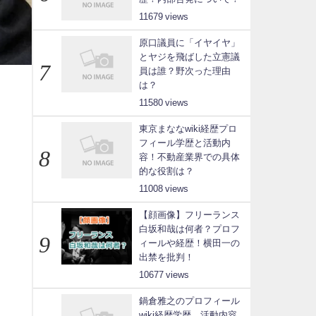
11679
原口議員に「イヤイヤ」
とヤジを飛ばした立憲議
員は誰？野次った理由
は？
11580
東京まななwiki経歴プロ
フィール学歴と活動内
容！不動産業界での具体
的な役割は？
11008
【顔画像】フリーランス
白坂和哉は何者？プロフ
ィールや経歴！横田一の
出禁を批判！
10677
鍋倉雅之のプロフィール
wiki経歴学歴、活動内容