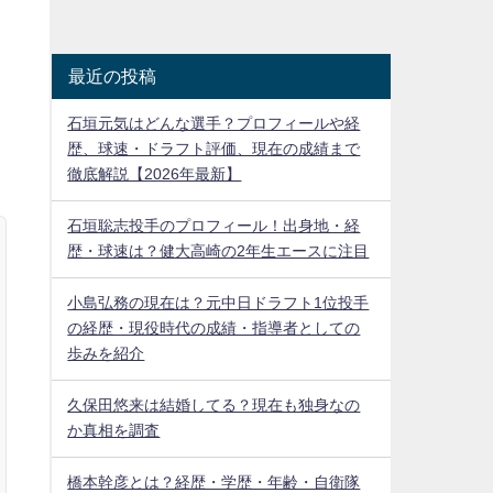
最近の投稿
石垣元気はどんな選手？プロフィールや経
歴、球速・ドラフト評価、現在の成績まで
徹底解説【2026年最新】
石垣聡志投手のプロフィール！出身地・経
歴・球速は？健大高崎の2年生エースに注目
小島弘務の現在は？元中日ドラフト1位投手
の経歴・現役時代の成績・指導者としての
歩みを紹介
久保田悠来は結婚してる？現在も独身なの
か真相を調査
橋本幹彦とは？経歴・学歴・年齢・自衛隊