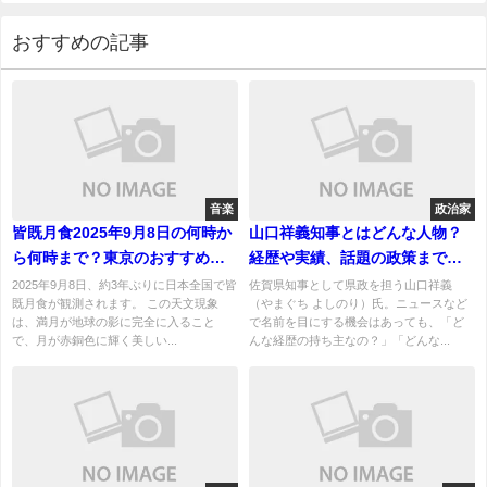
おすすめの記事
音楽
政治家
皆既月食2025年9月8日の何時か
山口祥義知事とはどんな人物？
ら何時まで？東京のおすすめの
経歴や実績、話題の政策までわ
観測スポット（他のいくつかの
かりやすく解説！
2025年9月8日、約3年ぶりに日本全国で皆
佐賀県知事として県政を担う山口祥義
既月食が観測されます。 この天文現象
（やまぐち よしのり）氏。ニュースなど
地方も紹介！）
は、満月が地球の影に完全に入ること
で名前を目にする機会はあっても、「ど
で、月が赤銅色に輝く美しい...
んな経歴の持ち主なの？」「どんな...