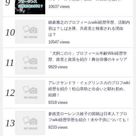
10637
鍋倉雅之のプロフィールwiki経歴学歴、活動内
容は？しばき隊、共産党と検索される理由
は？
10547
「犬飼このり」プロフィール年齢Wiki経歴学
歴、政党と政策を紹介！舞台俳優のキャリア
9829
アレクサンドラ・イェグリンスカのプロフwiki
経歴を紹介！松山恭助と出会いと馴れ初め、
結婚！
9318
参政党ローレンス綾子の国籍は日本人？プロ
フwiki経歴学歴を紹介！夫や子供についても！
9233