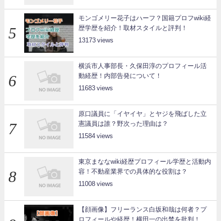
モンゴメリー花子はハーフ？国籍プロフwiki経
歴学歴を紹介！取材スタイルと評判！
13173
横浜市人事部長・久保田淳のプロフィール活
動経歴！内部告発について！
11683
原口議員に「イヤイヤ」とヤジを飛ばした立
憲議員は誰？野次った理由は？
11584
東京まななwiki経歴プロフィール学歴と活動内
容！不動産業界での具体的な役割は？
11008
【顔画像】フリーランス白坂和哉は何者？プ
ロフィールや経歴！横田一の出禁を批判！