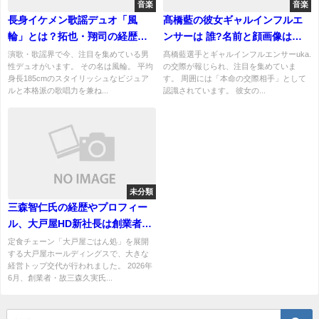
音楽
音楽
長身イケメン歌謡デュオ「風
髙橋藍の彼女ギャルインフルエ
輪」とは？拓也・翔司の経歴と
ンサーは 誰?名前と顔画像は？
最新活動まとめ
交際の発覚の経緯！
演歌・歌謡界で今、注目を集めている男
髙橋藍選手とギャルインフルエンサーuka.
性デュオがいます。 その名は風輪。 平均
の交際が報じられ、注目を集めていま
身長185cmのスタイリッシュなビジュア
す。 周囲には「本命の交際相手」として
ルと本格派の歌唱力を兼ね...
認識されています。 彼女の...
未分類
三森智仁氏の経歴やプロフィー
ル、大戸屋HD新社長は創業者の
長男・就任の背景を解説
定食チェーン「大戸屋ごはん処」を展開
する大戸屋ホールディングスで、大きな
経営トップ交代が行われました。 2026年
6月、創業者・故三森久実氏...