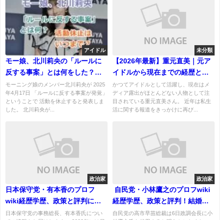
アイドル
未分類
モー娘、北川莉央の「ルールに
【2026年最新】重元直美｜元ア
反する事案」とは何をした？活
イドルから現在までの経歴と話
動休止はいつまで？
題まとめ
モーニング娘のメンバー北川莉央が 2025
かつてアイドルとして活躍し、現在はメ
年4月17日 「ルールに反する事案が発覚」
ディア露出がほとんどない人物として注
ということで 活動を休止すると発表しま
目されている重元直美さん。 近年は私生
した。 北川莉央が...
活に関する報道をきっかけに再び...
政治家
政治家
日本保守党・有本香のプロフ
自民党・小林鷹之のプロフwiki
wiki経歴学歴、政策と評判につ
経歴学歴、政策と評判！結婚、
いて！夫やこどもは？
妻や子供についても！
日本保守党の事務総長、有本香氏につい
自民党の高市早苗総裁は6日政調会長に小