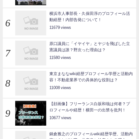
横浜市人事部長・久保田淳のプロフィール活
動経歴！内部告発について！
11679
原口議員に「イヤイヤ」とヤジを飛ばした立
憲議員は誰？野次った理由は？
11580
東京まななwiki経歴プロフィール学歴と活動内
容！不動産業界での具体的な役割は？
11008
【顔画像】フリーランス白坂和哉は何者？プ
ロフィールや経歴！横田一の出禁を批判！
10677
鍋倉雅之のプロフィールwiki経歴学歴、活動内