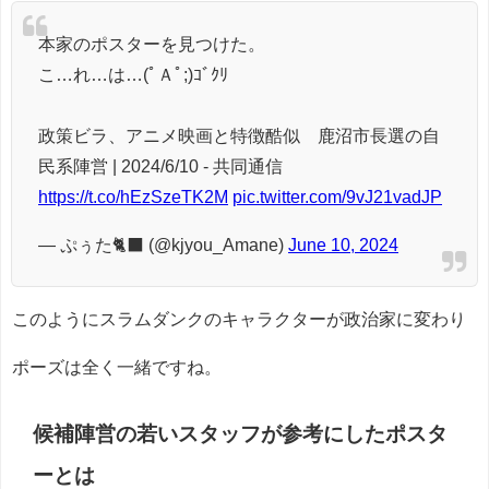
本家のポスターを見つけた。
こ…れ…は…(ﾟＡﾟ;)ｺﾞｸﾘ
政策ビラ、アニメ映画と特徴酷似 鹿沼市長選の自
民系陣営 | 2024/6/10 - 共同通信
https://t.co/hEzSzeTK2M
pic.twitter.com/9vJ21vadJP
— ぷぅた🐈‍⬛ (@kjyou_Amane)
June 10, 2024
このようにスラムダンクのキャラクターが政治家に変わり
ポーズは全く一緒ですね。
候補陣営の若いスタッフが参考にしたポスタ
ーとは