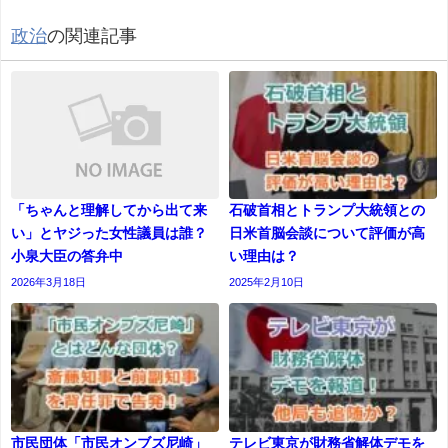
政治
の関連記事
「ちゃんと理解してから出て来
石破首相とトランプ大統領との
い」とヤジった女性議員は誰？
日米首脳会談について評価が高
小泉大臣の答弁中
い理由は？
2026年3月18日
2025年2月10日
市民団体「市民オンブズ尼崎」
テレビ東京が財務省解体デモを