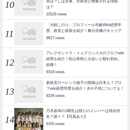
容は？しばき隊、共産党と検索される理由
は？
10529
「犬飼このり」プロフィール年齢Wiki経歴学
歴、政党と政策を紹介！舞台俳優のキャリア
9827
アレクサンドラ・イェグリンスカのプロフwiki
経歴を紹介！松山恭助と出会いと馴れ初め、
結婚！
9318
参政党ローレンス綾子の国籍は日本人？プロ
フwiki経歴学歴を紹介！夫や子供についても！
9234
乃木坂46の3期生は残りのメンバーは現在何
名？誰々？【写真あり】
9155