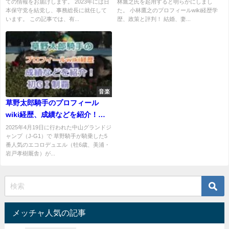
ての情報をお届けします。 2023年には日
林鷹之氏を起用すると明らかにしまし
本保守党を結党し、事務総長に就任して
た。 小林鷹之のプロフィールwiki経歴学
います。 この記事では、有...
歴、政策と評判！ 結婚、妻...
音楽
草野太郎騎手のプロフィール
wiki経歴、成績などを紹介！エ
コロデュエルで初GⅠ制覇
2025年4月19日に行われた中山グランドジ
ャンプ（J-G1）で 草野騎手が騎乗した5
番人気のエコロデュエル（牡6歳、美浦・
岩戸孝樹厩舎）が...
メッチャ人気の記事