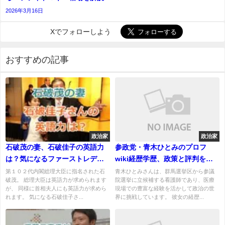
2026年3月16日
Xでフォローしよう
おすすめの記事
政治家
政治家
石破茂の妻、石破佳子の英語力
参政党・青木ひとみのプロフ
は？気になるファーストレディ
wiki経歴学歴、政策と評判を紹
ーの英語力！
介！夫、子供はいる？
第１０２代内閣総理大臣に指名された石
青木ひとみさんは、群馬選挙区から参議
破茂。 総理大臣は英語力が求められます
院選挙に立候補する看護師であり、医療
が、 同様に首相夫人にも英語力が求めら
現場での豊富な経験を活かして政治の世
れます。 気になる石破佳子さ...
界に挑戦しています。 彼女の経歴...