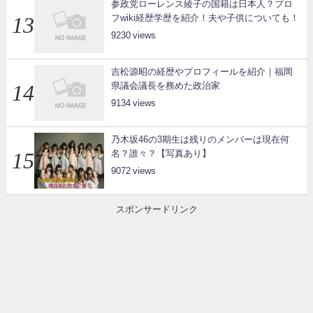
参政党ローレンス綾子の国籍は日本人？プロ
フwiki経歴学歴を紹介！夫や子供についても！
9230
吉松源昭の経歴やプロフィールを紹介｜福岡
県議会議長を務めた政治家
9134
乃木坂46の3期生は残りのメンバーは現在何
名？誰々？【写真あり】
9072
スポンサードリンク