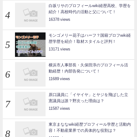
白坂リサのプロフィールwiki経歴高校、学歴を
紹介！高校時代の活動と父について！
16378
モンゴメリー花子はハーフ？国籍プロフwiki経
歴学歴を紹介！取材スタイルと評判！
13171
横浜市人事部長・久保田淳のプロフィール活
動経歴！内部告発について！
11689
原口議員に「イヤイヤ」とヤジを飛ばした立
憲議員は誰？野次った理由は？
11587
東京まななwiki経歴プロフィール学歴と活動内
容！不動産業界での具体的な役割は？