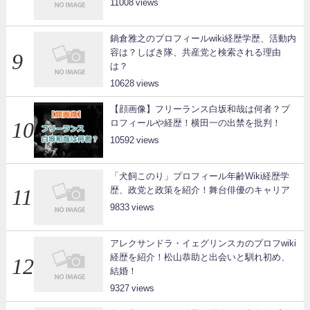
11008
鍋倉雅之のプロフィールwiki経歴学歴、活動内
容は？しばき隊、共産党と検索される理由
は？
10628
【顔画像】フリーランス白坂和哉は何者？プ
ロフィールや経歴！横田一の出禁を批判！
10592
「犬飼このり」プロフィール年齢Wiki経歴学
歴、政党と政策を紹介！舞台俳優のキャリア
9833
アレクサンドラ・イェグリンスカのプロフwiki
経歴を紹介！松山恭助と出会いと馴れ初め、
結婚！
9327