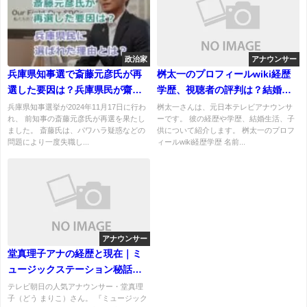
政治家
アナウンサー
兵庫県知事選で斎藤元彦氏が再
桝太一のプロフィールwiki経歴
選した要因は？兵庫県民が齋藤
学歴、視聴者の評判は？結婚、
氏を選んだ理由とは？
嫁や子供について！
兵庫県知事選挙が2024年11月17日に行わ
桝太一さんは、元日本テレビアナウンサ
れ、 前知事の斎藤元彦氏が再選を果たし
ーです。 彼の経歴や学歴、結婚生活、子
ました。 斎藤氏は、パワハラ疑惑などの
供について紹介します。 桝太一のプロフ
問題により一度失職し...
ィールwiki経歴学歴 名前...
アナウンサー
堂真理子アナの経歴と現在｜ミ
ュージックステーション秘話か
ら私生活まで徹底解説
テレビ朝日の人気アナウンサー・堂真理
子（どう まりこ）さん。 『ミュージック