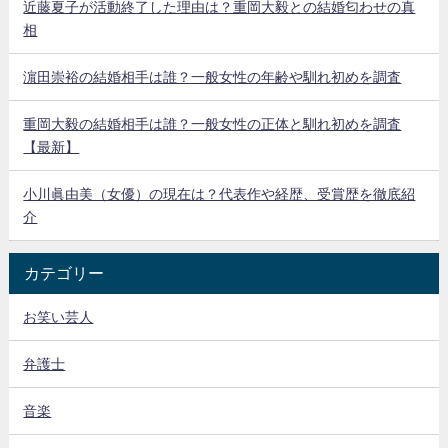
近藤夏子が活動終了した理由は？重岡大毅との結婚匂わせの真
相
濵田崇裕の結婚相手は誰？一般女性の年齢や馴れ初めを調査
重岡大毅の結婚相手は誰？一般女性の正体と馴れ初めを調査
【最新】
小川眞由美（女優）の現在は？代表作や経歴、受賞歴を徹底紹
介
カテゴリー
お笑い芸人
弁護士
音楽