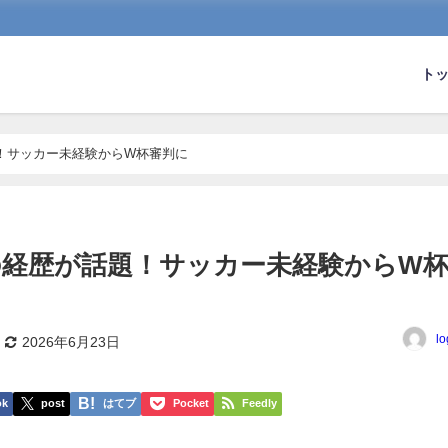
ト
！サッカー未経験からW杯審判に
の経歴が話題！サッカー未経験からW
lo
2026年6月23日
ok
post
はてブ
Pocket
Feedly