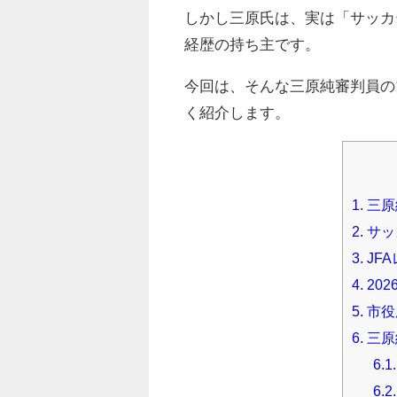
しかし三原氏は、実は「サッカ
経歴の持ち主です。
今回は、そんな三原純審判員の
く紹介します。
1.
三原
2.
サッ
3.
JF
4.
20
5.
市役
6.
三原
6.1.
6.2.