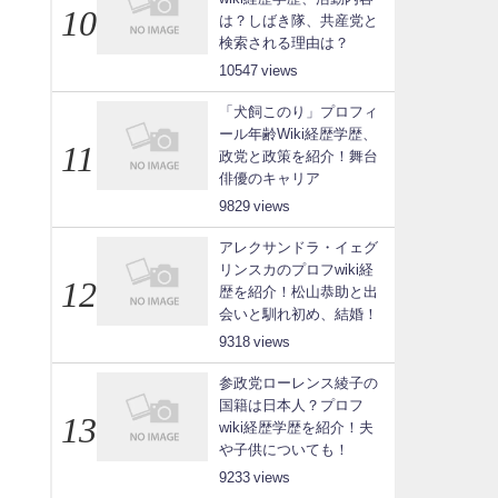
は？しばき隊、共産党と
検索される理由は？
10547
「犬飼このり」プロフィ
ール年齢Wiki経歴学歴、
政党と政策を紹介！舞台
俳優のキャリア
9829
アレクサンドラ・イェグ
リンスカのプロフwiki経
歴を紹介！松山恭助と出
会いと馴れ初め、結婚！
9318
参政党ローレンス綾子の
国籍は日本人？プロフ
wiki経歴学歴を紹介！夫
や子供についても！
9233