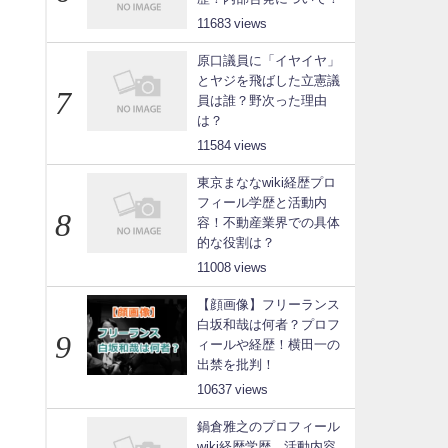
11683
原口議員に「イヤイヤ」
とヤジを飛ばした立憲議
員は誰？野次った理由
は？
11584
東京まななwiki経歴プロ
フィール学歴と活動内
容！不動産業界での具体
的な役割は？
11008
【顔画像】フリーランス
白坂和哉は何者？プロフ
ィールや経歴！横田一の
出禁を批判！
10637
鍋倉雅之のプロフィール
wiki経歴学歴、活動内容