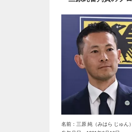
名前：三原 純（みはら じゅん