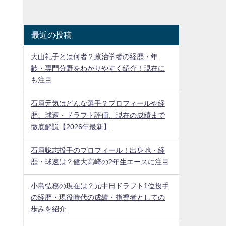
最近の投稿
大山礼子とは何者？政治学者の経歴・年
齢・専門分野をわかりやすく紹介！現在に
も注目
石垣元気はどんな選手？プロフィールや経
歴、球速・ドラフト評価、現在の成績まで
徹底解説【2026年最新】
石垣聡志投手のプロフィール！出身地・経
歴・球速は？健大高崎の2年生エースに注目
小島弘務の現在は？元中日ドラフト1位投手
の経歴・現役時代の成績・指導者としての
歩みを紹介