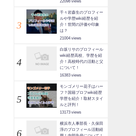
22098
千々岩森生のプロフィー
ルや学歴wiki経歴を紹
介！世間の評価や印象
は？
21004
白坂リサのプロフィール
wiki経歴高校、学歴を紹
介！高校時代の活動と父
について！
16383
モンゴメリー花子はハー
フ？国籍プロフwiki経歴
学歴を紹介！取材スタイ
ルと評判！
13173
横浜市人事部長・久保田
淳のプロフィール活動経
歴！内部告発について！