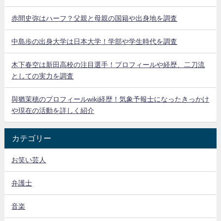
赤間史弥はハーフ？父親と母親の国籍や出身地を調査
中島歩の出身大学は日本大学！学部や学生時代を調査
木下春空は新田高校の注目選手！プロフィールや経歴、二刀流
としての実力を調査
與猶茉穂のプロフィールwiki経歴！気象予報士になったきっかけ
や現在の活動を詳しく紹介
カテゴリー
お笑い芸人
弁護士
音楽