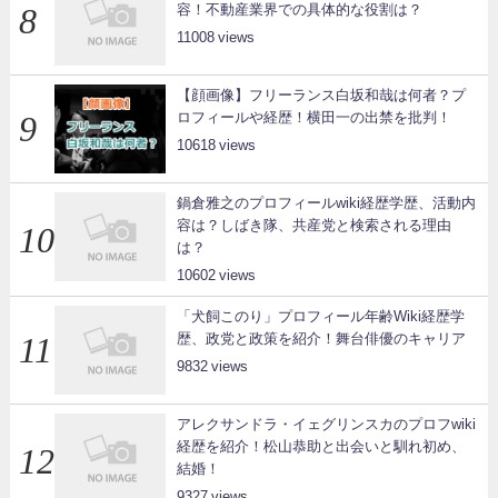
容！不動産業界での具体的な役割は？
11008
【顔画像】フリーランス白坂和哉は何者？プ
ロフィールや経歴！横田一の出禁を批判！
10618
鍋倉雅之のプロフィールwiki経歴学歴、活動内
容は？しばき隊、共産党と検索される理由
は？
10602
「犬飼このり」プロフィール年齢Wiki経歴学
歴、政党と政策を紹介！舞台俳優のキャリア
9832
アレクサンドラ・イェグリンスカのプロフwiki
経歴を紹介！松山恭助と出会いと馴れ初め、
結婚！
9327