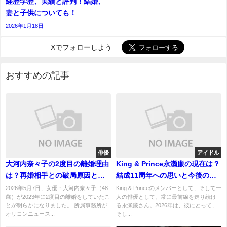
経歴学歴、実績と評判！結婚、
妻と子供についても！
2026年1月18日
Xでフォローしよう
おすすめの記事
俳優
アイドル
大河内奈々子の2度目の離婚理由
King & Prince永瀬廉の現在は？
は？再婚相手との破局原因と現
結成11周年への思いと今後の活
在の交際相手を徹底調査！
動
2026年5月7日、女優・大河内奈々子（48
King & Princeのメンバーとして、そして一
歳）が2023年に2度目の離婚をしていたこ
人の俳優として、常に最前線を走り続け
とが明らかになりました。 所属事務所が
る永瀬廉さん。2026年は、彼にとって、
オリコンニュース...
そし...