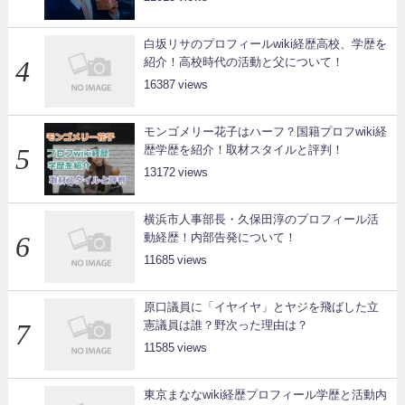
白坂リサのプロフィールwiki経歴高校、学歴を
紹介！高校時代の活動と父について！
16387
モンゴメリー花子はハーフ？国籍プロフwiki経
歴学歴を紹介！取材スタイルと評判！
13172
横浜市人事部長・久保田淳のプロフィール活
動経歴！内部告発について！
11685
原口議員に「イヤイヤ」とヤジを飛ばした立
憲議員は誰？野次った理由は？
11585
東京まななwiki経歴プロフィール学歴と活動内