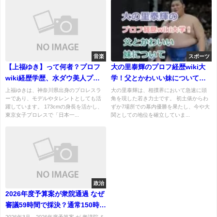
音楽
スポーツ
【上福ゆき】って何者？プロフ
大の里泰輝のプロフ経歴wiki大
wiki経歴学歴、水ダウ美人プロ
学！父とかわいい妹についての
レスラー！彼氏はいる？
話題も紹介！
上福ゆきは、神奈川県出身のプロレスラ
大の里泰輝は、相撲界において急速に頭
ーであり、モデルやタレントとしても活
角を現した若き力士です。 初土俵からわ
躍しています。 173cmの身長を活かし、
ずか7場所での幕内優勝を果たし、今や大
東京女子プロレスで「日本一...
関としての地位を確立していま...
政治
2026年度予算案が衆院通過 なぜ
審議59時間で採決？通常150時
間！