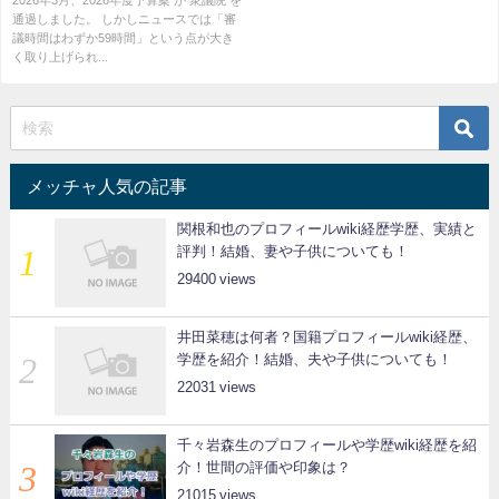
2026年3月、2026年度予算案 が 衆議院 を
通過しました。 しかしニュースでは「審
議時間はわずか59時間」という点が大き
く取り上げられ...
メッチャ人気の記事
関根和也のプロフィールwiki経歴学歴、実績と
評判！結婚、妻や子供についても！
29400
井田菜穂は何者？国籍プロフィールwiki経歴、
学歴を紹介！結婚、夫や子供についても！
22031
千々岩森生のプロフィールや学歴wiki経歴を紹
介！世間の評価や印象は？
21015