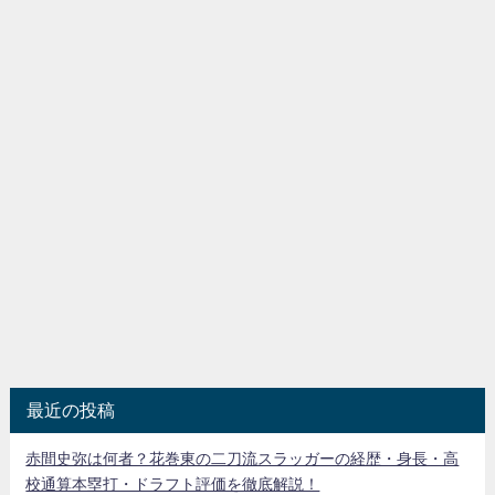
最近の投稿
赤間史弥は何者？花巻東の二刀流スラッガーの経歴・身長・高
校通算本塁打・ドラフト評価を徹底解説！