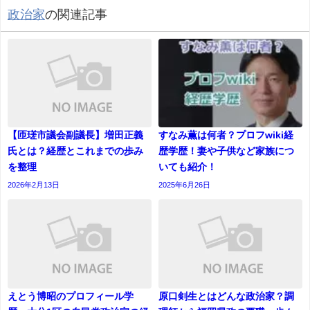
政治家
の関連記事
【匝瑳市議会副議長】増田正義
すなみ薫は何者？プロフwiki経
氏とは？経歴とこれまでの歩み
歴学歴！妻や子供など家族につ
を整理
いても紹介！
2026年2月13日
2025年6月26日
えとう博昭のプロフィール学
原口剣生とはどんな政治家？調