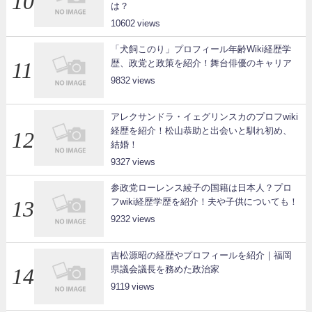
は？
10602
「犬飼このり」プロフィール年齢Wiki経歴学
歴、政党と政策を紹介！舞台俳優のキャリア
9832
アレクサンドラ・イェグリンスカのプロフwiki
経歴を紹介！松山恭助と出会いと馴れ初め、
結婚！
9327
参政党ローレンス綾子の国籍は日本人？プロ
フwiki経歴学歴を紹介！夫や子供についても！
9232
吉松源昭の経歴やプロフィールを紹介｜福岡
県議会議長を務めた政治家
9119