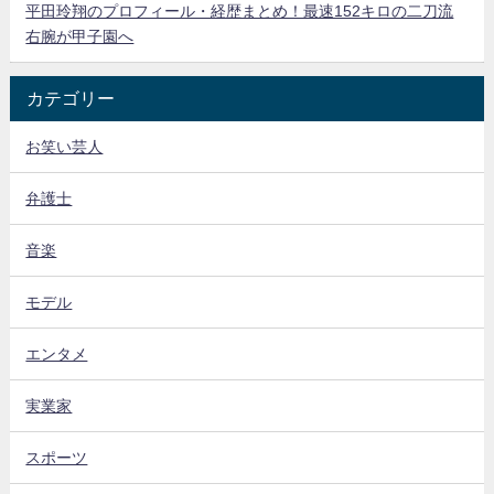
平田玲翔のプロフィール・経歴まとめ！最速152キロの二刀流
右腕が甲子園へ
カテゴリー
お笑い芸人
弁護士
音楽
モデル
エンタメ
実業家
スポーツ