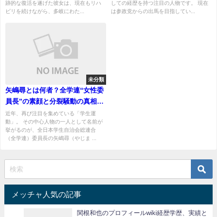
跡的な復活を遂げた彼女は、現在もリハ
しての経歴を持つ注目の人物です。 現在
ビリを続けながら、多岐にわた...
は参政党からの出馬を目指してい...
未分類
矢嶋尋とは何者？全学連“女性委
員長”の素顔と分裂騒動の真相を
解説
近年、再び注目を集めている「学生運
動」。 その中心人物の一人として名前が
挙がるのが、全日本学生自治会総連合
（全学連）委員長の矢嶋尋（やじま ...
メッチャ人気の記事
関根和也のプロフィールwiki経歴学歴、実績と