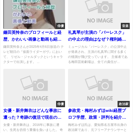
俳優
音楽
鎌田英怜奈のプロフィールと経
礼真琴が主演の「バーレスク」
歴、かわいい画像と動画も紹
の中止の理由はなぜ？権利絡み
介！どこの高校に進学予定？
の契約問題か？
鎌田英怜奈さんが2025年4月6日放送の テ
ミュージカル「バーレスク」の公演中止
レビ朝日の『仮面ライダーガヴ』におい
が発表され、主演の礼真琴に関する多く
て、 リゼル・ジャルダックというキャラ
の憶測が飛び交っています。 主催者であ
クターで出演します。 ...
る梅田芸術劇場は、全ての責任が...
俳優
政治家
女優・新井舞衣はどんな事故に
参政党・梅村みずほwiki経歴プ
遭った？奇跡の復活で現在の活
ロフ学歴、政策・評判を紹介！
動は？
夫や子供についても！
女優・新井舞衣は、2016年に事故に遭
梅村みずほ氏は、愛知県名古屋市出身の
い、生死を彷徨う重傷を負いました。 奇
政治家であり、元フリーアナウンサーと