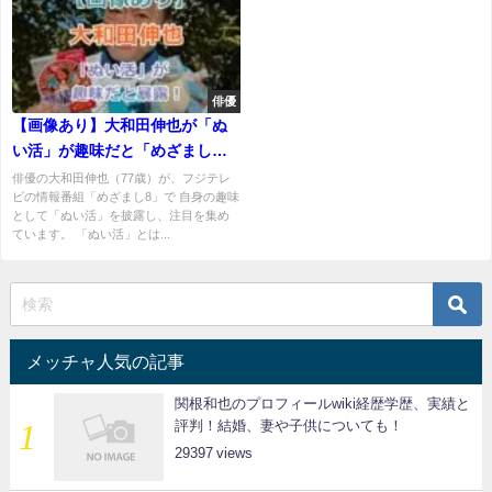
俳優
【画像あり】大和田伸也が「ぬ
い活」が趣味だと「めざまし
８」で暴露！ギャップがかわい
俳優の大和田伸也（77歳）が、フジテレ
ビの情報番組「めざまし8」で 自身の趣味
いと！
として「ぬい活」を披露し、注目を集め
ています。 「ぬい活」とは...
メッチャ人気の記事
関根和也のプロフィールwiki経歴学歴、実績と
評判！結婚、妻や子供についても！
29397