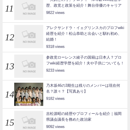
歴、政党と政策を紹介！舞台俳優のキャリア
9822
アレクサンドラ・イェグリンスカのプロフwiki
経歴を紹介！松山恭助と出会いと馴れ初め、
結婚！
9318
参政党ローレンス綾子の国籍は日本人？プロ
フwiki経歴学歴を紹介！夫や子供についても！
9233
乃木坂46の3期生は残りのメンバーは現在何
名？誰々？【写真あり】
9182
吉松源昭の経歴やプロフィールを紹介｜福岡
県議会議長を務めた政治家
9092