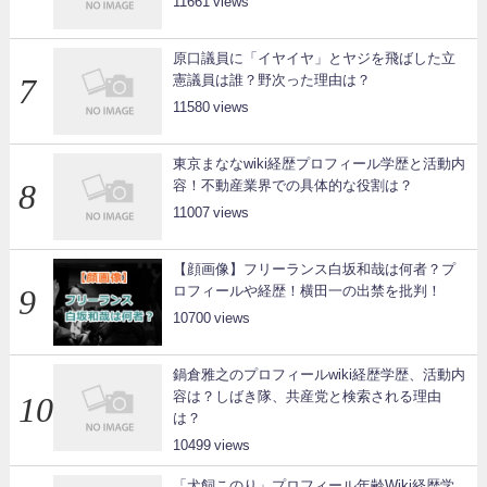
11661
原口議員に「イヤイヤ」とヤジを飛ばした立
憲議員は誰？野次った理由は？
11580
東京まななwiki経歴プロフィール学歴と活動内
容！不動産業界での具体的な役割は？
11007
【顔画像】フリーランス白坂和哉は何者？プ
ロフィールや経歴！横田一の出禁を批判！
10700
鍋倉雅之のプロフィールwiki経歴学歴、活動内
容は？しばき隊、共産党と検索される理由
は？
10499
「犬飼このり」プロフィール年齢Wiki経歴学