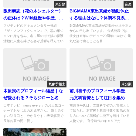
未分類
音楽
阪田泰志（花の木シェルター）
BIGMAMA東出真緒が活動休止
の正体は？Wiki経歴や学歴、気
する理由はなに？体調不良系か
になる家族構成を徹底調査！
なにかのトラブル？
フジテレビのドキュメンタリー番組
BIGMAMAの東出真緒が活動を休止を本人
『ザ・ノンフィクション』で、黒の革ジ
からの申し出ています。 公式発表では、
ャンに身を包み、名古屋の街で猫の保護
彼女は来年のデビュー20周年に向けて 元
活動に人生を捧げる姿が反響を呼んでい...
気な姿で戻ることを目...
気象予報士
未分類
木原実のプロフィール経歴｜な
前川喜平のプロフィール学歴、
ぜ愛される？そらジローと名コ
元文科官僚として注目を集めた
ンビ・気象予報士としての魅力
経歴と発言の背景
日本テレビ「news every.」のお天気コー
前川喜平氏は、文部科学省の元官僚とし
ナーでおなじみの木原実さん。 親しみや
て知られ、退官後も教育行政や政治の在
を解説
すい語り口と、分かりやすい天気解説で
り方について積極的に発言を続けている
長年お茶の間に親し...
人物です。 官僚時代のキャリアだ...