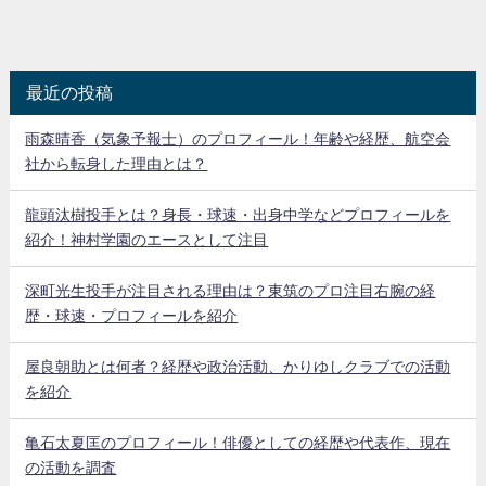
最近の投稿
雨森晴香（気象予報士）のプロフィール！年齢や経歴、航空会
社から転身した理由とは？
龍頭汰樹投手とは？身長・球速・出身中学などプロフィールを
紹介！神村学園のエースとして注目
深町光生投手が注目される理由は？東筑のプロ注目右腕の経
歴・球速・プロフィールを紹介
屋良朝助とは何者？経歴や政治活動、かりゆしクラブでの活動
を紹介
亀石太夏匡のプロフィール！俳優としての経歴や代表作、現在
の活動を調査