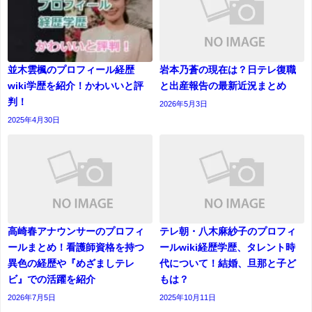
並木雲楓のプロフィール経歴
岩本乃蒼の現在は？日テレ復職
wiki学歴を紹介！かわいいと評
と出産報告の最新近況まとめ
判！
2026年5月3日
2025年4月30日
高崎春アナウンサーのプロフィ
テレ朝・八木麻紗子のプロフィ
ールまとめ！看護師資格を持つ
ールwiki経歴学歴、タレント時
異色の経歴や『めざましテレ
代について！結婚、旦那と子ど
ビ』での活躍を紹介
もは？
2026年7月5日
2025年10月11日