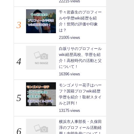
22215
千々岩森生のプロフィー
ルや学歴wiki経歴を紹
介！世間の評価や印象
は？
21005
白坂リサのプロフィール
wiki経歴高校、学歴を紹
介！高校時代の活動と父
について！
16396
モンゴメリー花子はハー
フ？国籍プロフwiki経歴
学歴を紹介！取材スタイ
ルと評判！
13175
横浜市人事部長・久保田
淳のプロフィール活動経
歴！内部告発について！