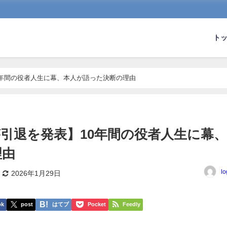
ト
0年間の役者人生に幕、本人が語った決断の理由
引退を発表】10年間の役者人生に幕、
理由
lo
2026年1月29日
ok
post
はてブ
Pocket
Feedly