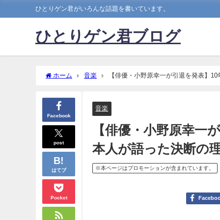
ひとりゲン君がいろんな話題を書いています。
ひとりゲン君ブログ
ホーム
音楽
【俳優・小野原幸一が引退を発表】1
音楽
Facebook
【俳優・小野原幸一が
post
本人が語った決断の
※本ページはプロモーションが含まれています。
はてブ
Pocket
Facebo