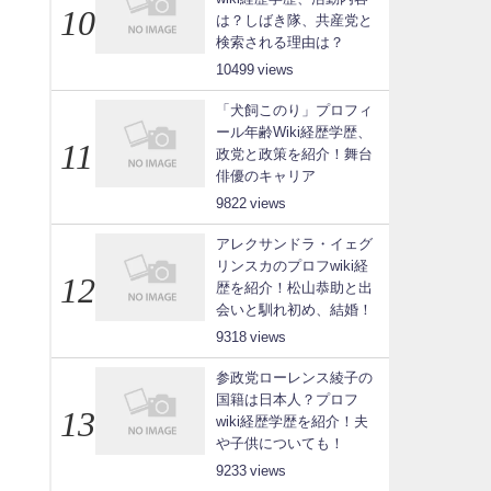
は？しばき隊、共産党と
検索される理由は？
10499
「犬飼このり」プロフィ
ール年齢Wiki経歴学歴、
政党と政策を紹介！舞台
俳優のキャリア
9822
アレクサンドラ・イェグ
リンスカのプロフwiki経
歴を紹介！松山恭助と出
会いと馴れ初め、結婚！
9318
参政党ローレンス綾子の
国籍は日本人？プロフ
wiki経歴学歴を紹介！夫
や子供についても！
9233