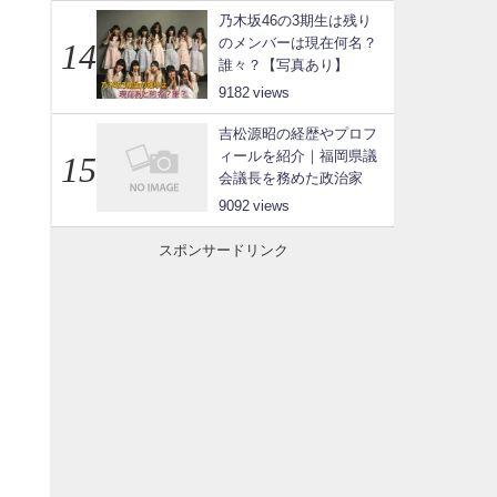
乃木坂46の3期生は残り
のメンバーは現在何名？
誰々？【写真あり】
9182
吉松源昭の経歴やプロフ
ィールを紹介｜福岡県議
会議長を務めた政治家
9092
スポンサードリンク