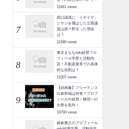
11661
原口議員に「イヤイヤ」
とヤジを飛ばした立憲議
員は誰？野次った理由
は？
11580
東京まななwiki経歴プロ
フィール学歴と活動内
容！不動産業界での具体
的な役割は？
11007
【顔画像】フリーランス
白坂和哉は何者？プロフ
ィールや経歴！横田一の
出禁を批判！
10700
鍋倉雅之のプロフィール
wiki経歴学歴、活動内容