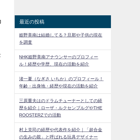
動
最近の投稿
姫野美南は結婚してる？旦那や子供の現在
を調査
仕
NHK姫野美南アナウンサーのプロフィー
ル！経歴や学歴、現在の活動を紹介
渚一夏（なぎさ いちか）のプロフィール！
年齢・出身地・経歴や現在の活動を紹介
三原重夫はのドラムチューナーとしての経
歴を紹介｜ローザ・ルクセンブルグやTHE
ROOSTERZでの活動
村上克司の経歴や代表作を紹介｜「超合金
の生みの親」と呼ばれる玩具デザイナー