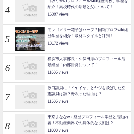
白坂リサのプロフィールwiki経歴高校、学歴を
紹介！高校時代の活動と父について！
16387
モンゴメリー花子はハーフ？国籍プロフwiki経
歴学歴を紹介！取材スタイルと評判！
13172
横浜市人事部長・久保田淳のプロフィール活
動経歴！内部告発について！
11685
原口議員に「イヤイヤ」とヤジを飛ばした立
憲議員は誰？野次った理由は？
11585
東京まななwiki経歴プロフィール学歴と活動内
容！不動産業界での具体的な役割は？
11008