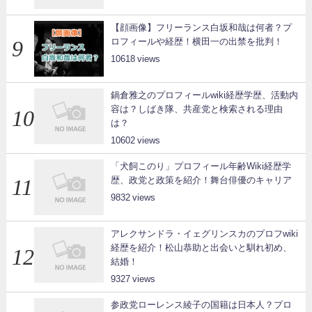
【顔画像】フリーランス白坂和哉は何者？プ
ロフィールや経歴！横田一の出禁を批判！
10618
鍋倉雅之のプロフィールwiki経歴学歴、活動内
容は？しばき隊、共産党と検索される理由
は？
10602
「犬飼このり」プロフィール年齢Wiki経歴学
歴、政党と政策を紹介！舞台俳優のキャリア
9832
アレクサンドラ・イェグリンスカのプロフwiki
経歴を紹介！松山恭助と出会いと馴れ初め、
結婚！
9327
参政党ローレンス綾子の国籍は日本人？プロ