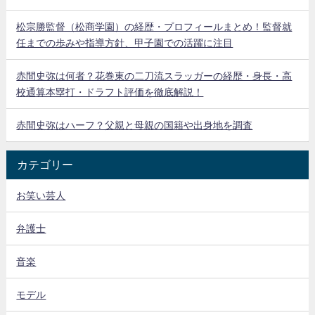
松宗勝監督（松商学園）の経歴・プロフィールまとめ！監督就
任までの歩みや指導方針、甲子園での活躍に注目
赤間史弥は何者？花巻東の二刀流スラッガーの経歴・身長・高
校通算本塁打・ドラフト評価を徹底解説！
赤間史弥はハーフ？父親と母親の国籍や出身地を調査
カテゴリー
お笑い芸人
弁護士
音楽
モデル