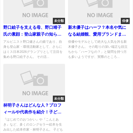
未分類
俳優
野口絵子を支える母、野口靖子
新木優子はハーフ？本名や気に
氏の素顔：登山家親子の知られ
なる結婚観、愛用ブランドまで
ざる絆
徹底解説！
アルピニスト野口健さんの娘であり、自
俳優やモデルとして絶大な人気を誇る新
身も登山家・環境活動家として、さらに
木優子さん。 その彫りの深い端正な顔立
はミス日本2026グランプリとして注目を
ちから「ハーフなの？」と疑問を持つ方
集める野口絵子さん。 その活...
も多いようですが、実際のところ...
未分類
林明子さんはどんな人？プロフ
ィールや代表作を紹介！子ども
の心を描き続けた人気絵本作家
『はじめてのおつかい』や『こんとあ
き』など、多くのロングセラー絵本を生
み出した絵本作家・林明子さん。 子ども