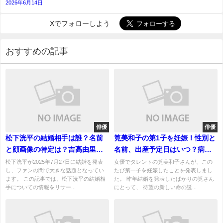
2026年6月14日
Xでフォローしよう
おすすめの記事
俳優
俳優
松下洸平の結婚相手は誰？名前
筧美和子の第1子を妊娠！性別と
と顔画像の特定は？吉高由里子
名前、出産予定日はいつ？病院
とは本当だった？
はどこ？
松下洸平が2025年7月27日に結婚を発表
女優でタレントの筧美和子さんが、この
し、ファンの間で大きな話題となってい
たび第一子を妊娠したことを発表しまし
ます。 この記事では、松下洸平の結婚相
た。 昨年結婚を発表したばかりの筧さん
手についての情報をリサー...
にとって、 待望の新しい命の誕...