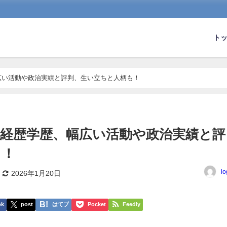
ト
幅広い活動や政治実績と評判、生い立ちと人柄も！
ki経歴学歴、幅広い活動や政治実績と評
も！
lo
2026年1月20日
ok
post
はてブ
Pocket
Feedly