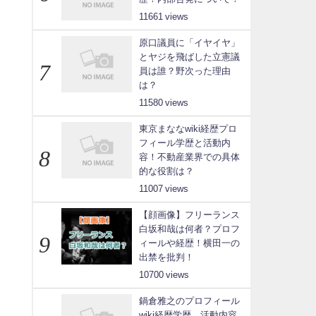
11661
原口議員に「イヤイヤ」
とヤジを飛ばした立憲議
員は誰？野次った理由
は？
11580
東京まななwiki経歴プロ
フィール学歴と活動内
容！不動産業界での具体
的な役割は？
11007
【顔画像】フリーランス
白坂和哉は何者？プロフ
ィールや経歴！横田一の
出禁を批判！
10700
鍋倉雅之のプロフィール
wiki経歴学歴、活動内容