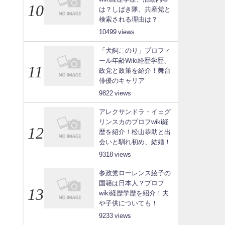
は？しばき隊、共産党と
検索される理由は？
10499
「犬飼このり」プロフィ
ール年齢Wiki経歴学歴、
政党と政策を紹介！舞台
俳優のキャリア
9822
アレクサンドラ・イェグ
リンスカのプロフwiki経
歴を紹介！松山恭助と出
会いと馴れ初め、結婚！
9318
参政党ローレンス綾子の
国籍は日本人？プロフ
wiki経歴学歴を紹介！夫
や子供についても！
9233