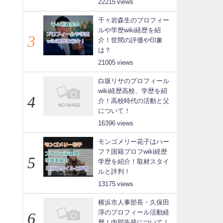
22215
千々岩森生のプロフィー
ルや学歴wiki経歴を紹
介！世間の評価や印象
は？
21005
白坂リサのプロフィール
wiki経歴高校、学歴を紹
介！高校時代の活動と父
について！
16396
モンゴメリー花子はハー
フ？国籍プロフwiki経歴
学歴を紹介！取材スタイ
ルと評判！
13175
横浜市人事部長・久保田
淳のプロフィール活動経
歴！内部告発について！