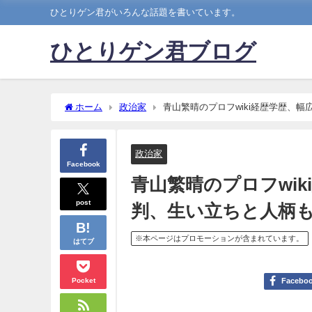
ひとりゲン君がいろんな話題を書いています。
ひとりゲン君ブログ
ホーム
政治家
青山繁晴のプロフwiki経歴学歴、
政治家
Facebook
青山繁晴のプロフwi
post
判、生い立ちと人柄
※本ページはプロモーションが含まれています。
はてブ
Pocket
Facebo