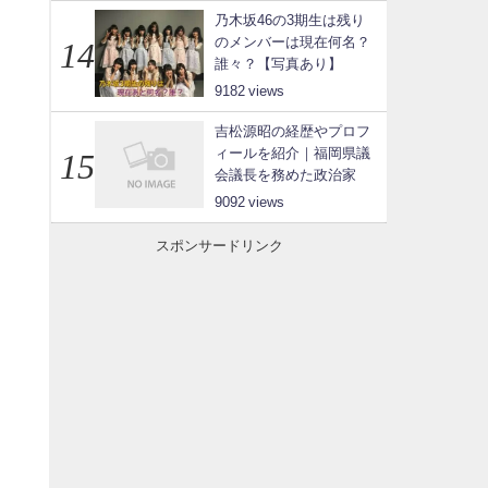
乃木坂46の3期生は残り
のメンバーは現在何名？
誰々？【写真あり】
9182
吉松源昭の経歴やプロフ
ィールを紹介｜福岡県議
会議長を務めた政治家
9092
スポンサードリンク