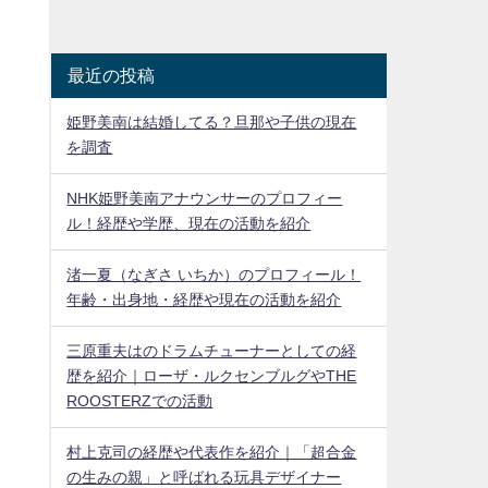
最近の投稿
姫野美南は結婚してる？旦那や子供の現在
を調査
NHK姫野美南アナウンサーのプロフィー
ル！経歴や学歴、現在の活動を紹介
渚一夏（なぎさ いちか）のプロフィール！
年齢・出身地・経歴や現在の活動を紹介
三原重夫はのドラムチューナーとしての経
歴を紹介｜ローザ・ルクセンブルグやTHE
ROOSTERZでの活動
村上克司の経歴や代表作を紹介｜「超合金
の生みの親」と呼ばれる玩具デザイナー