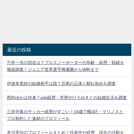
最近の投稿
穴井一光の現在は？プロスノーボーダーの年齢・経歴・戦績を
徹底調査！ジュニア世界選手権優勝からW杯まで
伊達朱里紗の結婚相手は誰？旦那の正体と馴れ初めを調査
西村ゆかは何者？wiki経歴・学歴やひろゆきとの結婚生活を調査
三井寺眞のサッカー経歴がすごい！16歳で横浜F・マリノスと
プロ契約した逸材のプロフィール
衣川里佳のプロフィールまとめ！代表作や経歴、現在の活動を