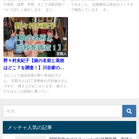
や身長、経歴、学歴、そして活動内容に
てみました。 結婚報告は彼女のインスタ
ついて詳しく紹介します。 また...
で報告しています。 大...
芸能人
野々村友紀子【娘の名前と高校
はどこ？を調査！】川谷家のテ
レビ出演歴を紹介！
タレントで放送作家の野々村友紀子さ
ん。 旦那さんは2丁目拳銃の川谷修士さん
ですが、 娘さんがお二人います。 娘さん
たちはどこの高校に通ってい...
メッチャ人気の記事