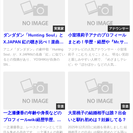
実業家
アナウンサー
ダンダダン「Hunting Soul」と
小室瑛莉子アナのプロフィール
X.JAPAN 紅の聴き比べ！楽曲騒
まとめ！学歴・経歴や『Mr.サン
動を謝罪！
デー』抜擢までを徹底紹介
アニメ『ダンダダン』の劇中歌「Hunting
フジテレビの人気アナウンサー・小室瑛
Soul」が、X JAPANの名曲「紅」に似てい
莉子（こむろ えりこ）さん。 明るい笑顔
るとの指摘があり、 YOSHIKIが自身の
と親しみやすい人柄で、『めざましテレ
SN...
ビ』や『ぽかぽか』などの人気...
音楽
音楽
一之瀬優香の年齢や身長などの
大里桃子の結婚相手は誰？出会
プロフィールwiki経歴学歴、活
いと馴れ初めは？妊娠してる？
動内容は？彼氏はいる？
一之瀬優香は、レースクイーンとして注
2025年12月2日に結婚を発表しました 結
目を集める存在です。 一之瀬さんの年齢
婚相手との出会いや馴れ初めなどを調べ