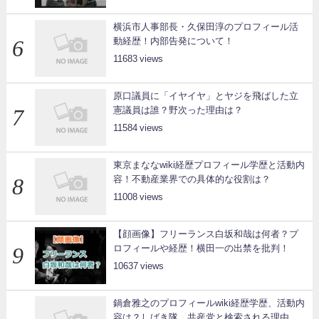
横浜市人事部長・久保田淳のプロフィール活
動経歴！内部告発について！
11683
原口議員に「イヤイヤ」とヤジを飛ばした立
憲議員は誰？野次った理由は？
11584
東京まななwiki経歴プロフィール学歴と活動内
容！不動産業界での具体的な役割は？
11008
【顔画像】フリーランス白坂和哉は何者？プ
ロフィールや経歴！横田一の出禁を批判！
10637
鍋倉雅之のプロフィールwiki経歴学歴、活動内
容は？しばき隊、共産党と検索される理由