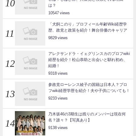
は？
10547
「犬飼このり」プロフィール年齢Wiki経歴学
歴、政党と政策を紹介！舞台俳優のキャリア
9829
アレクサンドラ・イェグリンスカのプロフwiki
経歴を紹介！松山恭助と出会いと馴れ初め、
結婚！
9318
参政党ローレンス綾子の国籍は日本人？プロ
フwiki経歴学歴を紹介！夫や子供についても！
9233
乃木坂46の3期生は残りのメンバーは現在何
名？誰々？【写真あり】
9138