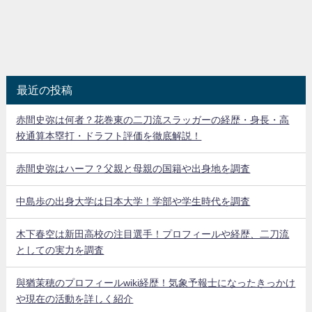
最近の投稿
赤間史弥は何者？花巻東の二刀流スラッガーの経歴・身長・高
校通算本塁打・ドラフト評価を徹底解説！
赤間史弥はハーフ？父親と母親の国籍や出身地を調査
中島歩の出身大学は日本大学！学部や学生時代を調査
木下春空は新田高校の注目選手！プロフィールや経歴、二刀流
としての実力を調査
與猶茉穂のプロフィールwiki経歴！気象予報士になったきっかけ
や現在の活動を詳しく紹介