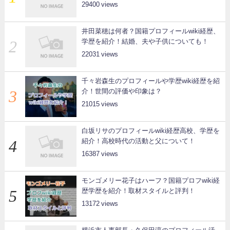
29400
井田菜穂は何者？国籍プロフィールwiki経歴、
学歴を紹介！結婚、夫や子供についても！
22031
千々岩森生のプロフィールや学歴wiki経歴を紹
介！世間の評価や印象は？
21015
白坂リサのプロフィールwiki経歴高校、学歴を
紹介！高校時代の活動と父について！
16387
モンゴメリー花子はハーフ？国籍プロフwiki経
歴学歴を紹介！取材スタイルと評判！
13172