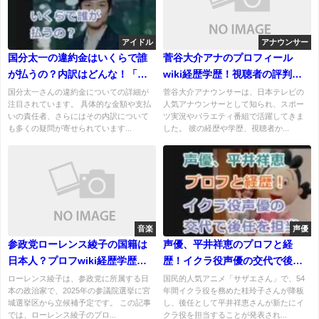
アイドル
アナウンサー
国分太一の違約金はいくらで誰
菅谷大介アナのプロフィール
が払うの？内訳はどんな！「株
wiki経歴学歴！視聴者の評判！
式会社TOKIO」への影響！
結婚、妻や子供について！
国分太一さんの違約金についての詳細が
菅谷大介アナウンサーは、日本テレビの
注目されています。 具体的な金額や支払
人気アナウンサーとして知られ、スポー
いの責任者、さらにはその内訳について
ツ実況やバラエティ番組で活躍してきま
も多くの疑問が寄せられています...
した。 彼の経歴や学歴、視聴者か...
音楽
声優
参政党ローレンス綾子の国籍は
声優、平井祥恵のプロフと経
日本人？プロフwiki経歴学歴を
歴！イクラ役声優の交代で後任
紹介！夫や子供についても！
を務める！
ローレンス綾子は、参政党に所属する日
国民的人気アニメ「サザエさん」で、54
本の政治家で、2025年の参議院選挙に宮
年間イクラ役を務めた桂玲子さんが降板
城選挙区から立候補予定です。 この記事
し、後任として平井祥恵さんが新たにイ
では、ローレンス綾子のプロ...
クラ役を担当することが発表され...