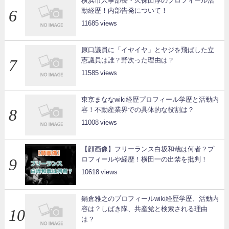
横浜市人事部長・久保田淳のプロフィール活
動経歴！内部告発について！
11685
原口議員に「イヤイヤ」とヤジを飛ばした立
憲議員は誰？野次った理由は？
11585
東京まななwiki経歴プロフィール学歴と活動内
容！不動産業界での具体的な役割は？
11008
【顔画像】フリーランス白坂和哉は何者？プ
ロフィールや経歴！横田一の出禁を批判！
10618
鍋倉雅之のプロフィールwiki経歴学歴、活動内
容は？しばき隊、共産党と検索される理由
は？