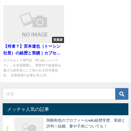
実業家
【何者？】宮本達也（トーシン
社長）の経歴と実績｜カプセル
トイ業界を拡大させた経営者の
カプセルトイ専門店「#C-pla（シープ
ラ）」を全国展開し、業界内で急成長を
素顔
遂げた経営者として知られる宮本達也
氏。 北海道発の企業を売上20...
メッチャ人気の記事
関根和也のプロフィールwiki経歴学歴、実績と
評判！結婚、妻や子供についても！