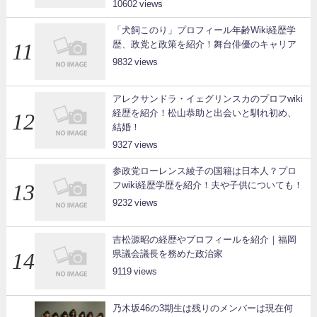
10602
「犬飼このり」プロフィール年齢Wiki経歴学
歴、政党と政策を紹介！舞台俳優のキャリア
9832
アレクサンドラ・イェグリンスカのプロフwiki
経歴を紹介！松山恭助と出会いと馴れ初め、
結婚！
9327
参政党ローレンス綾子の国籍は日本人？プロ
フwiki経歴学歴を紹介！夫や子供についても！
9232
吉松源昭の経歴やプロフィールを紹介｜福岡
県議会議長を務めた政治家
9119
乃木坂46の3期生は残りのメンバーは現在何