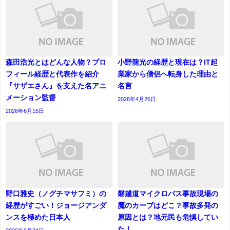
森田浩光とはどんな人物？プロ
小野龍光の経歴と現在は？IT起
フィール経歴と代表作を紹介
業家から僧侶へ転身した理由と
『サザエさん』を支えた名アニ
名言
メーション監督
2026年4月26日
2026年6月15日
野口雅史（ノグチマサフミ）の
磐越道マイクロバス事故現場の
経歴がすごい！ジョージアンダ
魔のカーブはどこ？事故多発の
ンスを極めた日本人
原因とは？地元民も危惧してい
た！