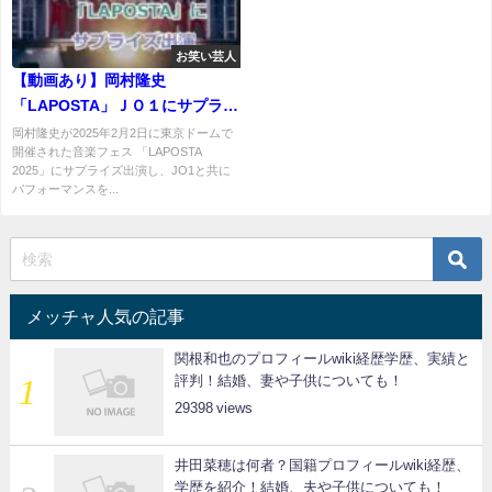
お笑い芸人
【動画あり】岡村隆史
「LAPOSTA」ＪＯ１にサプライ
ズ出演でキレキレダンスが健在
岡村隆史が2025年2月2日に東京ドームで
開催された音楽フェス 「LAPOSTA
2025」にサプライズ出演し、JO1と共に
パフォーマンスを...
メッチャ人気の記事
関根和也のプロフィールwiki経歴学歴、実績と
評判！結婚、妻や子供についても！
29398
井田菜穂は何者？国籍プロフィールwiki経歴、
学歴を紹介！結婚、夫や子供についても！