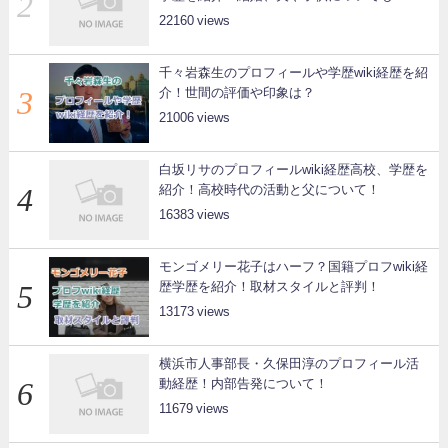
22160
千々岩森生のプロフィールや学歴wiki経歴を紹
介！世間の評価や印象は？
21006
白坂リサのプロフィールwiki経歴高校、学歴を
紹介！高校時代の活動と父について！
16383
モンゴメリー花子はハーフ？国籍プロフwiki経
歴学歴を紹介！取材スタイルと評判！
13173
横浜市人事部長・久保田淳のプロフィール活
動経歴！内部告発について！
11679