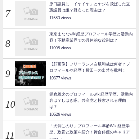
原口議員に「イヤイヤ」とヤジを飛ばした立
憲議員は誰？野次った理由は？
11580
東京まななwiki経歴プロフィール学歴と活動内
容！不動産業界での具体的な役割は？
11008
【顔画像】フリーランス白坂和哉は何者？プ
ロフィールや経歴！横田一の出禁を批判！
10677
鍋倉雅之のプロフィールwiki経歴学歴、活動内
容は？しばき隊、共産党と検索される理由
は？
10529
「犬飼このり」プロフィール年齢Wiki経歴学
歴、政党と政策を紹介！舞台俳優のキャリア