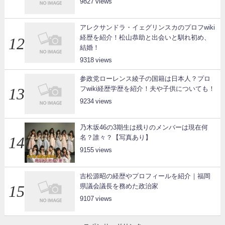
9827
アレクサンドラ・イェグリンスカのプロフwiki
経歴を紹介！松山恭助と出会いと馴れ初め、
結婚！
9318
参政党ローレンス綾子の国籍は日本人？プロ
フwiki経歴学歴を紹介！夫や子供についても！
9234
乃木坂46の3期生は残りのメンバーは現在何
名？誰々？【写真あり】
9155
吉松源昭の経歴やプロフィールを紹介｜福岡
県議会議長を務めた政治家
9107