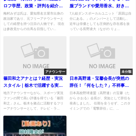
ロフ学歴、政策・評判を紹介！
服ブランドや愛用香水、好きな
夫や子供についても！
タイプは？
梅村みずほ氏は、愛知県名古屋市出身の
7人組ダンスボーカルユニット「原因は自
政治家であり、元フリーアナウンサーと
分にある。」のメンバーとして活動し、
しての経歴を持つ注目の人物です。 現在
近年は俳優としても圧倒的な存在感を放
は参政党からの出馬を目指してい...
っている長野凌大（ながの りょ...
アナウンサー
未分類
篠田和之アナとは？経歴・実況
日本高野連・宝馨会長が突然の
スタイル｜栃木で活躍する実力
辞任！「何をした？」不祥事か
派！現在の活動まとめ
健康問題か？徹底検証
地方アナウンサーながら、スポーツ実況
日本高校野球連盟（高野連）の宝馨（た
ファンの間で高い評価を得ている「篠田
から かおる）会長が、突如として辞任を
和之」さん。栃木を拠点に活動するフリ
発表しました。 任期を全うせず、このタ
ーアナウンサーとして、テレビ・ラ...
イミングでの「電撃辞任」に、...