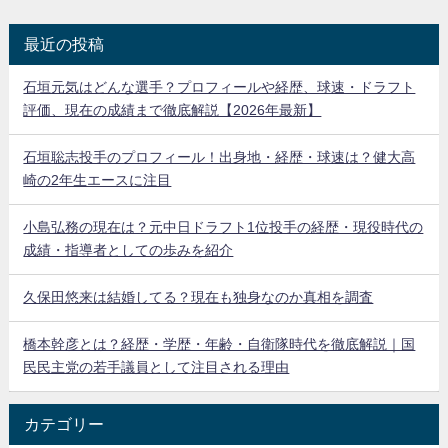
最近の投稿
石垣元気はどんな選手？プロフィールや経歴、球速・ドラフト
評価、現在の成績まで徹底解説【2026年最新】
石垣聡志投手のプロフィール！出身地・経歴・球速は？健大高
崎の2年生エースに注目
小島弘務の現在は？元中日ドラフト1位投手の経歴・現役時代の
成績・指導者としての歩みを紹介
久保田悠来は結婚してる？現在も独身なのか真相を調査
橋本幹彦とは？経歴・学歴・年齢・自衛隊時代を徹底解説｜国
民民主党の若手議員として注目される理由
カテゴリー