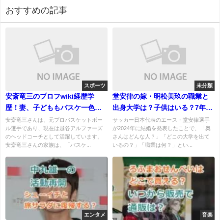
おすすめの記事
スポーツ
未分類
安斎竜三のプロフwiki経歴学
堂安律の嫁・明松美玖の職業と
歴！妻、子どももバスケ一色の
出身大学は？子供はいる？7年越
一家がヤバイ！
しの愛の全貌
安斎竜三さんは、元プロバスケットボー
サッカー日本代表のエース・堂安律選手
ル選手であり、現在は越谷アルファーズ
が2024年に結婚を発表したことで、「奥
のヘッドコーチとして活躍しています。
さんはどんな人？」「どこの大学を出て
安斎竜三さんの家族は、「バスケ...
いるの？」「職業は何？」とい...
エンタメ
音楽