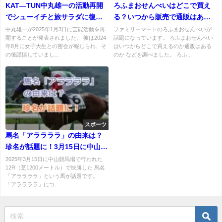
KAT―TUN中丸雄一の活動再開
ろふまおせんべいはどこで買え
でシューイチと旅サラダに復帰
る？いつから販売で通販はある
する可能性はある？
のか？
中丸雄一が2025年1月3日に芸能活動を再
ファミリーマートのろふまおせんべいが
開することが発表されました。 彼は2024
話題になっています。 ろふまおせんべい
年8月に女子大生との密会が報じられ、そ
はいつからどこで買えるのか通販はある
の後謹慎していまし...
のか などを調べました。 ろふ...
スポーツ
馬名「アララララ」の由来は？
珍名が話題に！3月15日に中山競
馬場で勝利！
2025年3月15日に中山競馬場で行われた
12R（芝1200メートル）で快勝した 馬名
「アララララ」という馬が話題です。
「アララララ」につ...