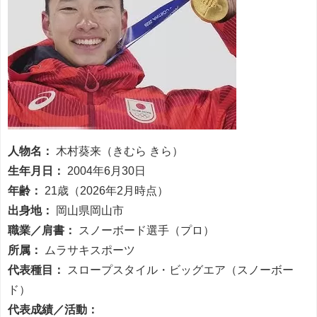
人物名：
木村葵来（きむら きら）
生年月日：
2004年6月30日
年齢：
21歳（2026年2月時点）
出身地：
岡山県岡山市
職業／肩書：
スノーボード選手（プロ）
所属：
ムラサキスポーツ
代表種目：
スロープスタイル・ビッグエア（スノーボー
ド）
代表成績／活動：