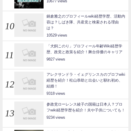
10677
鍋倉雅之のプロフィールwiki経歴学歴、活動内
容は？しばき隊、共産党と検索される理由
は？
10529
「犬飼このり」プロフィール年齢Wiki経歴学
歴、政党と政策を紹介！舞台俳優のキャリア
9827
アレクサンドラ・イェグリンスカのプロフwiki
経歴を紹介！松山恭助と出会いと馴れ初め、
結婚！
9318
参政党ローレンス綾子の国籍は日本人？プロ
フwiki経歴学歴を紹介！夫や子供についても！
9234