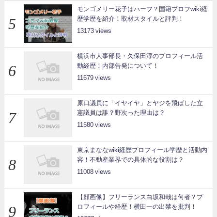
モンゴメリー花子はハーフ？国籍プロフwiki経
歴学歴を紹介！取材スタイルと評判！
13173
横浜市人事部長・久保田淳のプロフィール活
動経歴！内部告発について！
11679
原口議員に「イヤイヤ」とヤジを飛ばした立
憲議員は誰？野次った理由は？
11580
東京まななwiki経歴プロフィール学歴と活動内
容！不動産業界での具体的な役割は？
11008
【顔画像】フリーランス白坂和哉は何者？プ
ロフィールや経歴！横田一の出禁を批判！