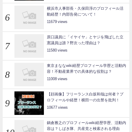
横浜市人事部長・久保田淳のプロフィール活
動経歴！内部告発について！
11679
原口議員に「イヤイヤ」とヤジを飛ばした立
憲議員は誰？野次った理由は？
11580
東京まななwiki経歴プロフィール学歴と活動内
容！不動産業界での具体的な役割は？
11008
【顔画像】フリーランス白坂和哉は何者？プ
ロフィールや経歴！横田一の出禁を批判！
10677
鍋倉雅之のプロフィールwiki経歴学歴、活動内
容は？しばき隊、共産党と検索される理由