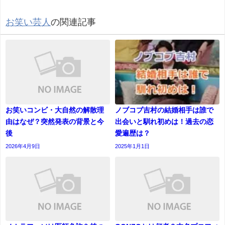
お笑い芸人
の関連記事
お笑いコンビ・大自然の解散理
ノブコブ吉村の結婚相手は誰で
由はなぜ？突然発表の背景と今
出会いと馴れ初めは！過去の恋
後
愛遍歴は？
2026年4月9日
2025年1月1日