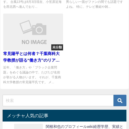
す。 台風13号は8月3日現在、小笠原近海
男らしい一面がファンの間でも話題です
を西北西へ進んでおり...
よね。 特に、テレビ番組や雑...
未分類
常見陽平とは何者？千葉商科大
学教授が語る“働き方”のリアル
に注目
近年、「働き方」や「ブラック企業問
題」をめぐる議論の中で、たびたび名前
が挙がる人物がいます。 それが、千葉商
科大学教授の常見陽平氏です。 メ...
メッチャ人気の記事
関根和也のプロフィールwiki経歴学歴、実績と