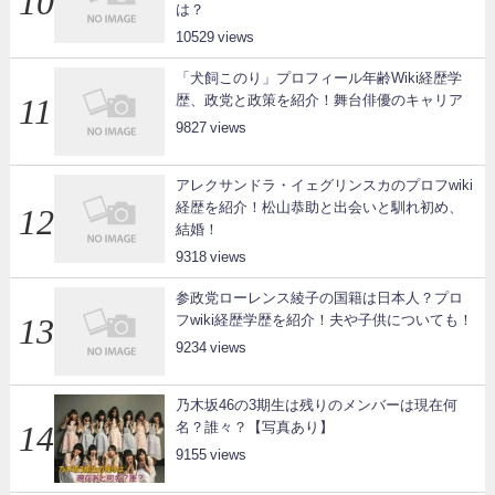
は？
10529
「犬飼このり」プロフィール年齢Wiki経歴学
歴、政党と政策を紹介！舞台俳優のキャリア
9827
アレクサンドラ・イェグリンスカのプロフwiki
経歴を紹介！松山恭助と出会いと馴れ初め、
結婚！
9318
参政党ローレンス綾子の国籍は日本人？プロ
フwiki経歴学歴を紹介！夫や子供についても！
9234
乃木坂46の3期生は残りのメンバーは現在何
名？誰々？【写真あり】
9155