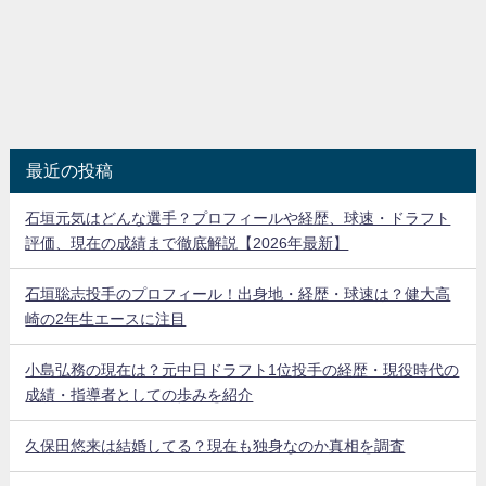
最近の投稿
石垣元気はどんな選手？プロフィールや経歴、球速・ドラフト
評価、現在の成績まで徹底解説【2026年最新】
石垣聡志投手のプロフィール！出身地・経歴・球速は？健大高
崎の2年生エースに注目
小島弘務の現在は？元中日ドラフト1位投手の経歴・現役時代の
成績・指導者としての歩みを紹介
久保田悠来は結婚してる？現在も独身なのか真相を調査