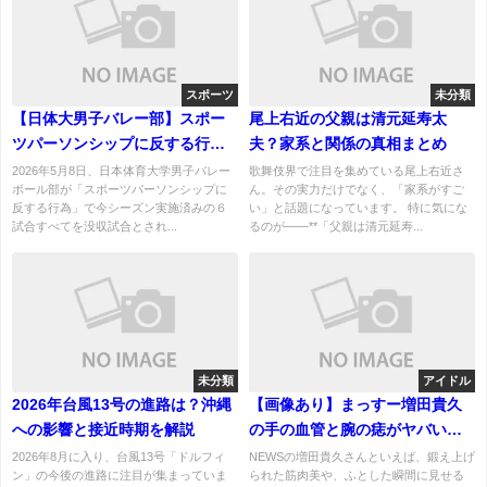
スポーツ
未分類
【日体大男子バレー部】スポー
尾上右近の父親は清元延寿太
ツパーソンシップに反する行為
夫？家系と関係の真相まとめ
とは何した？６試合没収の衝撃
2026年5月8日、日本体育大学男子バレー
歌舞伎界で注目を集めている尾上右近さ
ボール部が「スポーツパーソンシップに
ん。その実力だけでなく、「家系がすご
処分を徹底解説
反する行為」で今シーズン実施済みの６
い」と話題になっています。 特に気にな
試合すべてを没収試合とされ...
るのが——**「父親は清元延寿...
未分類
アイドル
2026年台風13号の進路は？沖縄
【画像あり】まっすー増田貴久
への影響と接近時期を解説
の手の血管と腕の痣がヤバい！
血管が浮き出る人の特徴、原因
2026年8月に入り、台風13号「ドルフィ
NEWSの増田貴久さんといえば、鍛え上げ
ン」の今後の進路に注目が集まっていま
られた筋肉美や、ふとした瞬間に見せる
は？