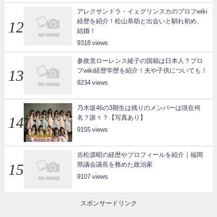
アレクサンドラ・イェグリンスカのプロフwiki
経歴を紹介！松山恭助と出会いと馴れ初め、
結婚！
9318
参政党ローレンス綾子の国籍は日本人？プロ
フwiki経歴学歴を紹介！夫や子供についても！
9234
乃木坂46の3期生は残りのメンバーは現在何
名？誰々？【写真あり】
9155
吉松源昭の経歴やプロフィールを紹介｜福岡
県議会議長を務めた政治家
9107
スポンサードリンク