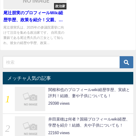
政治家
尾辻朋実のプロフィールWiki経
歴学歴、政策を紹介！父親、母
などの家族構成！
尾辻朋実氏は、2025年の参議院選挙に向
けて注目を集める政治家です。 自民党の
重鎮である尾辻秀久氏の三女として知ら
れ、彼女の経歴や学歴、政策...
メッチャ人気の記事
関根和也のプロフィールwiki経歴学歴、実績と
評判！結婚、妻や子供についても！
29398
井田菜穂は何者？国籍プロフィールwiki経歴、
学歴を紹介！結婚、夫や子供についても！
22160