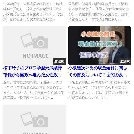
供について！
解説
山本建氏は、福井県議会議員として地域
国民民主党所属の参議院議員として活動
社会に貢献し、現在は次期衆院選への出
する伊藤孝恵氏。 子育て世代や女性の働
馬を目指して注目を集めています。 政治
き方、就職氷河期世代の支援など、生活
家一家に生まれた彼の学歴や経歴...
に密着したテーマに積極的に取り...
政治家
政治家
松下玲子のプロフ学歴元武蔵野
小泉進次郎氏の現金給付に関し
市長から国政へ進んだ女性政治
ての言及について！世間の反応
家の経歴と素顔を解説
は？
近年、地方自治の現場から国政へとステ
小泉進次郎氏が2025年5月18日に甲府市で
ップアップする政治家が注目を集めてい
行った講演で、現金給付の必要性につい
ます。 その一人が、立憲民主党所属の衆
て言及しました。 彼は、野党が提唱する
議院議員・松下玲子（まつした ...
消費税減税について、シ...