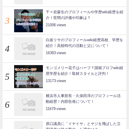
千々岩森生のプロフィールや学歴wiki経歴を紹
介！世間の評価や印象は？
21006
白坂リサのプロフィールwiki経歴高校、学歴を
紹介！高校時代の活動と父について！
16383
モンゴメリー花子はハーフ？国籍プロフwiki経
歴学歴を紹介！取材スタイルと評判！
13173
横浜市人事部長・久保田淳のプロフィール活
動経歴！内部告発について！
11679
原口議員に「イヤイヤ」とヤジを飛ばした立