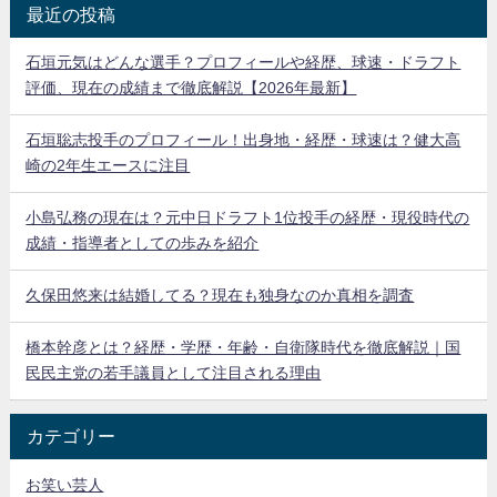
最近の投稿
石垣元気はどんな選手？プロフィールや経歴、球速・ドラフト
評価、現在の成績まで徹底解説【2026年最新】
石垣聡志投手のプロフィール！出身地・経歴・球速は？健大高
崎の2年生エースに注目
小島弘務の現在は？元中日ドラフト1位投手の経歴・現役時代の
成績・指導者としての歩みを紹介
久保田悠来は結婚してる？現在も独身なのか真相を調査
橋本幹彦とは？経歴・学歴・年齢・自衛隊時代を徹底解説｜国
民民主党の若手議員として注目される理由
カテゴリー
お笑い芸人