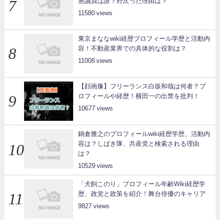
憲議員は誰？野次った理由は？
11580
東京まななwiki経歴プロフィール学歴と活動内
容！不動産業界での具体的な役割は？
11008
【顔画像】フリーランス白坂和哉は何者？プ
ロフィールや経歴！横田一の出禁を批判！
10677
鍋倉雅之のプロフィールwiki経歴学歴、活動内
容は？しばき隊、共産党と検索される理由
は？
10529
「犬飼このり」プロフィール年齢Wiki経歴学
歴、政党と政策を紹介！舞台俳優のキャリア
9827