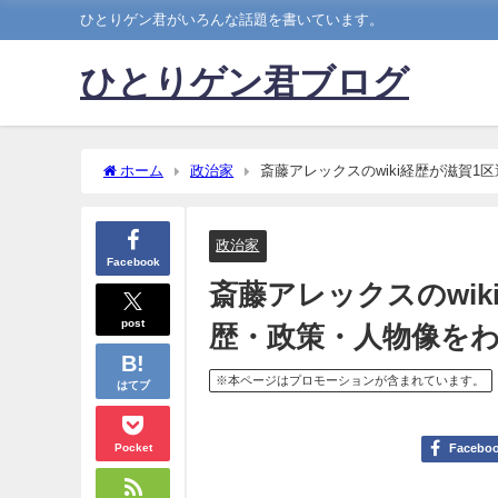
ひとりゲン君がいろんな話題を書いています。
ひとりゲン君ブログ
ホーム
政治家
斎藤アレックスのwiki経歴が滋賀
政治家
Facebook
斎藤アレックスのwi
post
歴・政策・人物像を
※本ページはプロモーションが含まれています。
はてブ
Pocket
Facebo