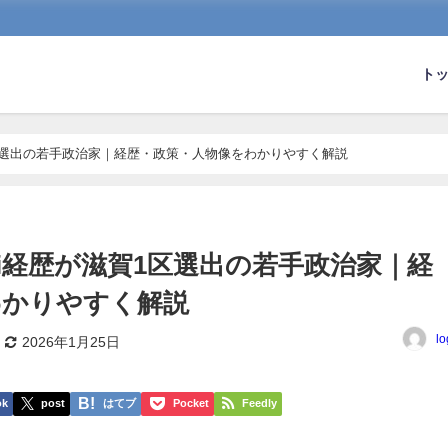
ト
1区選出の若手政治家｜経歴・政策・人物像をわかりやすく解説
ki経歴が滋賀1区選出の若手政治家｜経
わかりやすく解説
lo
2026年1月25日
ok
post
はてブ
Pocket
Feedly