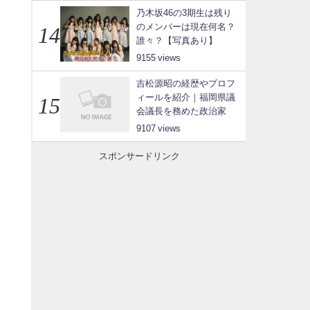
乃木坂46の3期生は残り
のメンバーは現在何名？
誰々？【写真あり】
9155
吉松源昭の経歴やプロフ
ィールを紹介｜福岡県議
会議長を務めた政治家
9107
スポンサードリンク