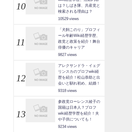
は？しばき隊、共産党と
検索される理由は？
10529
「犬飼このり」プロフィ
ール年齢Wiki経歴学歴、
政党と政策を紹介！舞台
俳優のキャリア
9827
アレクサンドラ・イェグ
リンスカのプロフwiki経
歴を紹介！松山恭助と出
会いと馴れ初め、結婚！
9318
参政党ローレンス綾子の
国籍は日本人？プロフ
wiki経歴学歴を紹介！夫
や子供についても！
9234