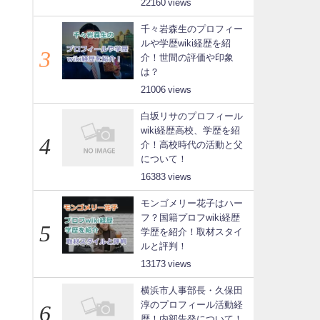
22160
千々岩森生のプロフィー
ルや学歴wiki経歴を紹
介！世間の評価や印象
は？
21006
白坂リサのプロフィール
wiki経歴高校、学歴を紹
介！高校時代の活動と父
について！
16383
モンゴメリー花子はハー
フ？国籍プロフwiki経歴
学歴を紹介！取材スタイ
ルと評判！
13173
横浜市人事部長・久保田
淳のプロフィール活動経
歴！内部告発について！