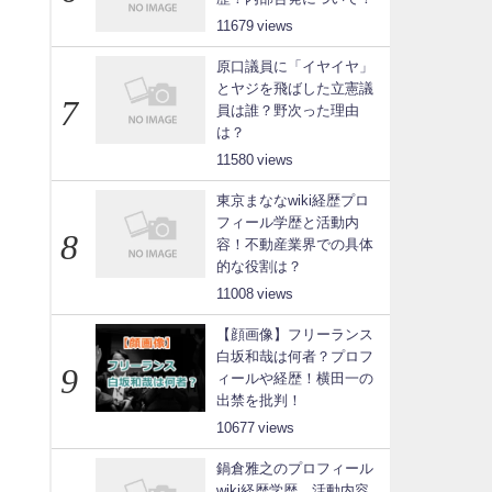
11679
原口議員に「イヤイヤ」
とヤジを飛ばした立憲議
員は誰？野次った理由
は？
11580
東京まななwiki経歴プロ
フィール学歴と活動内
容！不動産業界での具体
的な役割は？
11008
【顔画像】フリーランス
白坂和哉は何者？プロフ
ィールや経歴！横田一の
出禁を批判！
10677
鍋倉雅之のプロフィール
wiki経歴学歴、活動内容