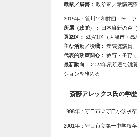
職業／肩書：
政治家／衆議院
2015年：笹川平和財団（米）
所属（政党）：
日本維新の会（2
選挙区：
滋賀1区（大津市・高
主な活動／役職：
衆議院議員、
代表的政策関心：
教育・子育て
最新動向：
2024年衆院選で滋
ションを務める
斎藤アレックス氏の学
1998年：守口市立守口小学校
2001年：守口市立第一中学校