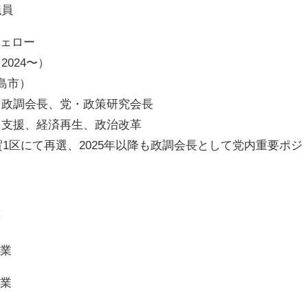
議員
フェロー
024〜）
島市）
政調会長、党・政策研究会長
支援、経済再生、政治改革
賀1区にて再選、2025年以降も政調会長として党内重要ポジ
歴
卒業
卒業