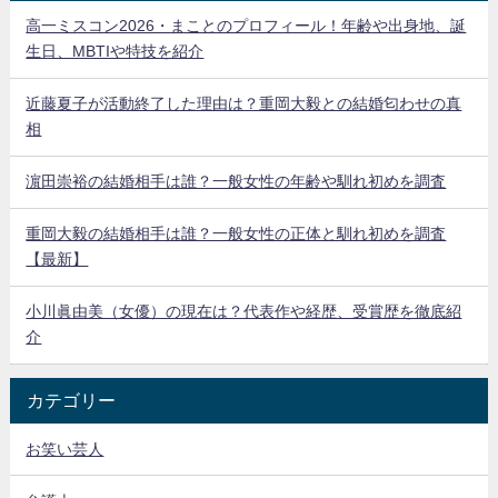
高一ミスコン2026・まことのプロフィール！年齢や出身地、誕
生日、MBTIや特技を紹介
近藤夏子が活動終了した理由は？重岡大毅との結婚匂わせの真
相
濵田崇裕の結婚相手は誰？一般女性の年齢や馴れ初めを調査
重岡大毅の結婚相手は誰？一般女性の正体と馴れ初めを調査
【最新】
小川眞由美（女優）の現在は？代表作や経歴、受賞歴を徹底紹
介
カテゴリー
お笑い芸人