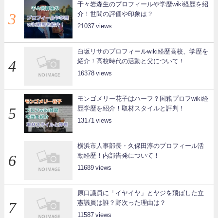
千々岩森生のプロフィールや学歴wiki経歴を紹
介！世間の評価や印象は？
21037
白坂リサのプロフィールwiki経歴高校、学歴を
紹介！高校時代の活動と父について！
16378
モンゴメリー花子はハーフ？国籍プロフwiki経
歴学歴を紹介！取材スタイルと評判！
13171
横浜市人事部長・久保田淳のプロフィール活
動経歴！内部告発について！
11689
原口議員に「イヤイヤ」とヤジを飛ばした立
憲議員は誰？野次った理由は？
11587