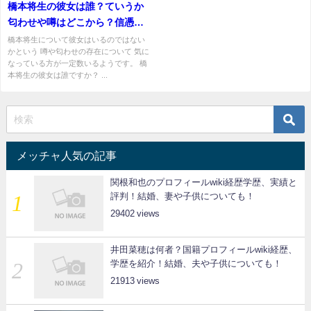
橋本将生の彼女は誰？ていうか
匂わせや噂はどこから？信憑性
のほどは？
橋本将生について彼女はいるのではない
かという 噂や匂わせの存在について 気に
なっている方が一定数いるようです。 橋
本将生の彼女は誰ですか？ ...
メッチャ人気の記事
関根和也のプロフィールwiki経歴学歴、実績と
評判！結婚、妻や子供についても！
29402
井田菜穂は何者？国籍プロフィールwiki経歴、
学歴を紹介！結婚、夫や子供についても！
21913