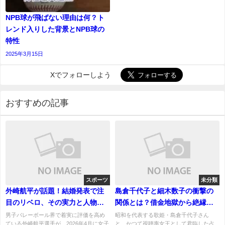
NPB球が飛ばない理由は何？ト
レンド入りした背景とNPB球の
特性
2025年3月15日
Xでフォローしよう
おすすめの記事
スポーツ
未分類
外崎航平が話題！結婚発表で注
島倉千代子と細木数子の衝撃の
目のリベロ、その実力と人物像
関係とは？借金地獄から絶縁ま
とは？
で「確執の真相」を徹底解剖！
男子バレーボール界で着実に評価を高め
昭和を代表する歌姫・島倉千代子さん
ている外崎航平選手が、2026年4月に女子
と、かつて視聴率女王として君臨した占