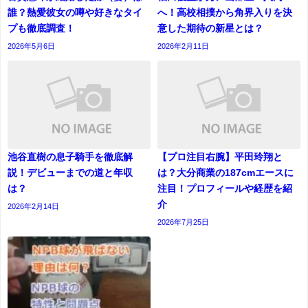
誰？熱愛彼女の噂や好きなタイ
へ！高校相撲から角界入りを決
プも徹底調査！
意した期待の新星とは？
2026年5月6日
2026年2月11日
池谷直樹の息子騎手を徹底解
【プロ注目右腕】平田玲翔と
説！デビューまでの道と年収
は？大分商業の187cmエースに
は？
注目！プロフィールや経歴を紹
介
2026年2月14日
2026年7月25日