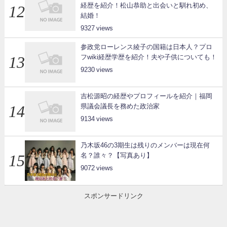
経歴を紹介！松山恭助と出会いと馴れ初め、
結婚！
9327
参政党ローレンス綾子の国籍は日本人？プロ
フwiki経歴学歴を紹介！夫や子供についても！
9230
吉松源昭の経歴やプロフィールを紹介｜福岡
県議会議長を務めた政治家
9134
乃木坂46の3期生は残りのメンバーは現在何
名？誰々？【写真あり】
9072
スポンサードリンク