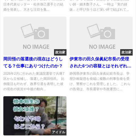
日本代表セッター・松井珠己選手との結
い師・細木数子さん。 一時は「実の姉
婚を発表し、大きな注目を集...
妹」と呼び合うほど深い絆で結ばれて...
政治家
政治家
岡田悟の落選後の現在はどうし
伊東市の田久保眞紀市長の受理
てる？仕事にありつけたのか？
された6つの容疑とはそれぞれな
に？捜査の行方は？
2026年2月に行われた衆議院選挙で兵庫7
静岡県伊東市の田久保眞紀前市長は、学
区から立候補し、落選した岡田悟氏。 比
歴詐称疑惑を発端に複数の刑事告発を受
例復活も叶わず、政界引退を表明した彼
け、警察がこれを受理しました。 これら
の現在の状況や今後の動向...
の告発は、市長選挙や市政運営に...
アイドル