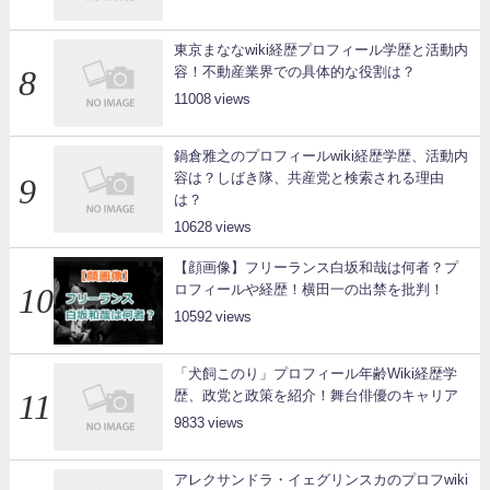
東京まななwiki経歴プロフィール学歴と活動内
容！不動産業界での具体的な役割は？
11008
鍋倉雅之のプロフィールwiki経歴学歴、活動内
容は？しばき隊、共産党と検索される理由
は？
10628
【顔画像】フリーランス白坂和哉は何者？プ
ロフィールや経歴！横田一の出禁を批判！
10592
「犬飼このり」プロフィール年齢Wiki経歴学
歴、政党と政策を紹介！舞台俳優のキャリア
9833
アレクサンドラ・イェグリンスカのプロフwiki