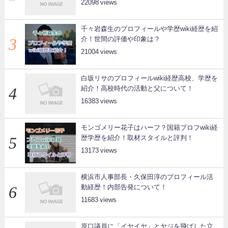
22098
千々岩森生のプロフィールや学歴wiki経歴を紹
介！世間の評価や印象は？
21004
白坂リサのプロフィールwiki経歴高校、学歴を
紹介！高校時代の活動と父について！
16383
モンゴメリー花子はハーフ？国籍プロフwiki経
歴学歴を紹介！取材スタイルと評判！
13173
横浜市人事部長・久保田淳のプロフィール活
動経歴！内部告発について！
11683
原口議員に「イヤイヤ」とヤジを飛ばした立