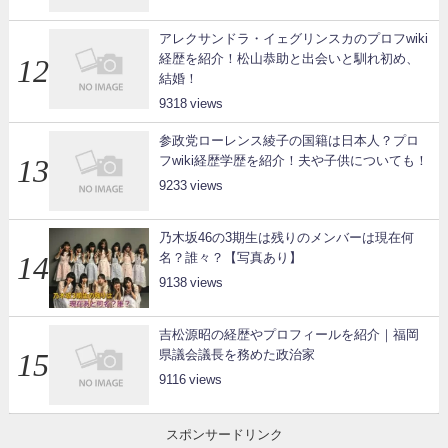
アレクサンドラ・イェグリンスカのプロフwiki
経歴を紹介！松山恭助と出会いと馴れ初め、
結婚！
9318
参政党ローレンス綾子の国籍は日本人？プロ
フwiki経歴学歴を紹介！夫や子供についても！
9233
乃木坂46の3期生は残りのメンバーは現在何
名？誰々？【写真あり】
9138
吉松源昭の経歴やプロフィールを紹介｜福岡
県議会議長を務めた政治家
9116
スポンサードリンク