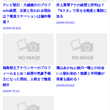
テレビ朝日・大越健介のプロフ
井上貴博アナの経歴と評判は？
wiki経歴、左派と言われる理由
『Nスタ』で見せる熱意と素顔に
は？報道ステーションは偏向報
迫る
道？
2026年4月16日
2025年9月30日
福島智之アナウンサーのプロフ
瀧山あかねと細川一颯との出会
ィールまとめ！経歴や気象予報
いと馴れ初め！熱愛と半同棲が
士になった理由、人柄まで徹底
発覚も認める！
紹介
2025年6月28日
2026年7月1日