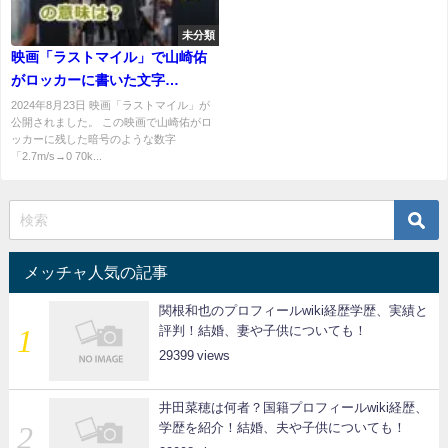
未分類
映画「ラストマイル」で山崎佑
がロッカーに書いた文字
「2.7m/s→0 70kg」の意味は？
2024年8月23日 映画「ラストマイル」が
公開されました。 この映画で山崎佑がロ
ッカーに残した暗号のような数字
「2.7m/s→0 70k...
メッチャ人気の記事
関根和也のプロフィールwiki経歴学歴、実績と
評判！結婚、妻や子供についても！
29399
井田菜穂は何者？国籍プロフィールwiki経歴、
学歴を紹介！結婚、夫や子供についても！