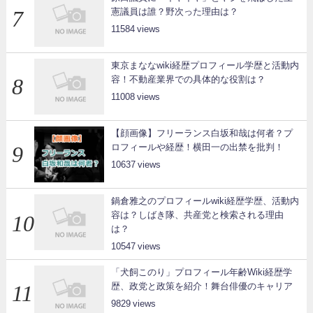
憲議員は誰？野次った理由は？
11584
東京まななwiki経歴プロフィール学歴と活動内
容！不動産業界での具体的な役割は？
11008
【顔画像】フリーランス白坂和哉は何者？プ
ロフィールや経歴！横田一の出禁を批判！
10637
鍋倉雅之のプロフィールwiki経歴学歴、活動内
容は？しばき隊、共産党と検索される理由
は？
10547
「犬飼このり」プロフィール年齢Wiki経歴学
歴、政党と政策を紹介！舞台俳優のキャリア
9829