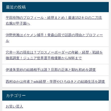
最近の投稿
平田玲翔のプロフィール・経歴まとめ！最速152キロの二刀流
右腕が甲子園へ
沖野悠雅はイケメン捕手！青森山田で話題の理由とプロフィー
ル
穴井一光の現在は？プロスノーボーダーの年齢・経歴・戦績を
徹底調査！ジュニア世界選手権優勝からW杯まで
伊達朱里紗の結婚相手は誰？旦那の正体と馴れ初めを調査
西村ゆかは何者？wiki経歴・学歴やひろゆきとの結婚生活を調査
カテゴリー
お笑い芸人