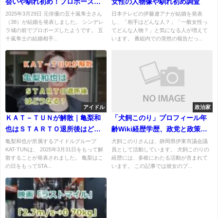
会いや馴れ初め！プロポーズは
女性の人物像や馴れ初め調査
シンデレラ城の前で！
2025年3月29日 元俳優の五十嵐隼士さん
日本テレビの伊藤遼アナが結婚を発表
（38）が結婚を発表しました。 シンデレ
し、「相手はどんな人？」「一般女性っ
ラ城の前でプロポーズしたようです。 五
てどんな人物？」と気になる人が増えて
十嵐隼士の結婚相手...
います。 番組内での突然の報告だっ...
アイドル
政治家
ＫＡＴ－ＴＵＮが解散｜亀梨和
「犬飼このり」プロフィール年
也はＳＴＡＲＴＯ退所後はどう
齢Wiki経歴学歴、政党と政策を
なる？
紹介！舞台俳優のキャリア
亀梨和也が所属するアイドルグループ
犬飼このりさんは、静岡県伊東市議会議
KAT-TUNは、 2025年3月31日をもって解
員として活動しています。 犬飼このりの
散することが発表されました。 亀梨はこ
経歴には、多岐にわたる活動が含まれて
の日をもってSTA...
います。 この記事では彼女のプ...