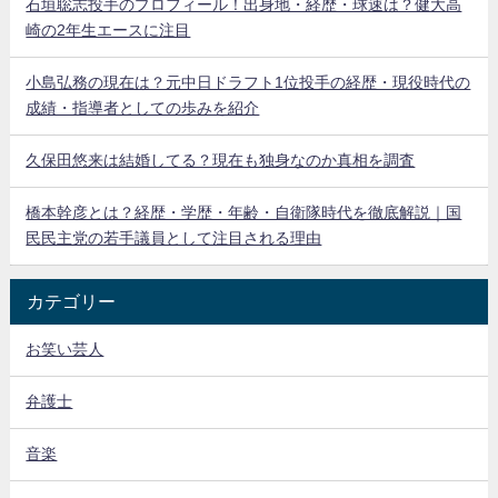
石垣聡志投手のプロフィール！出身地・経歴・球速は？健大高
崎の2年生エースに注目
小島弘務の現在は？元中日ドラフト1位投手の経歴・現役時代の
成績・指導者としての歩みを紹介
久保田悠来は結婚してる？現在も独身なのか真相を調査
橋本幹彦とは？経歴・学歴・年齢・自衛隊時代を徹底解説｜国
民民主党の若手議員として注目される理由
カテゴリー
お笑い芸人
弁護士
音楽