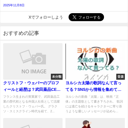
2025年11月8日
Xでフォローしよう
おすすめの記事
未分類
音楽
クリストフ・ウェバーのプロフ
ヨルシカ太陽の歌詞なんて言っ
ィールと経歴は？武田薬品CEO
てる？SNSから情報を集めて完
時代の実績も紹介
成させた！
フランス生まれの実業家で、武田薬品工
ヨルシカの新曲「太陽」は、映画『正
業の歴代初となる外国人社長として活躍
体』の主題歌として書き下ろされ、 歌詞
したクリストフ・ウェバー氏。 グラク
には逃亡を続けるキャラクターに寄り添
ソ・スミスクライン時代を経て、2...
うような優しいメッセージが込めら...