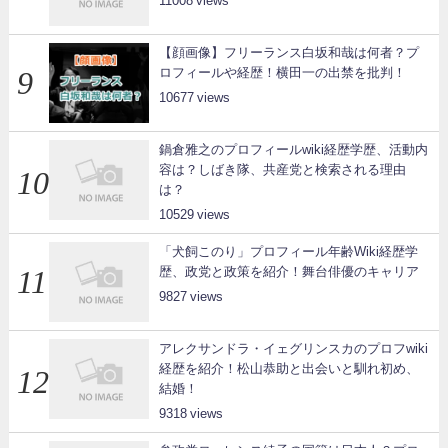
11008
【顔画像】フリーランス白坂和哉は何者？プ
ロフィールや経歴！横田一の出禁を批判！
10677
鍋倉雅之のプロフィールwiki経歴学歴、活動内
容は？しばき隊、共産党と検索される理由
は？
10529
「犬飼このり」プロフィール年齢Wiki経歴学
歴、政党と政策を紹介！舞台俳優のキャリア
9827
アレクサンドラ・イェグリンスカのプロフwiki
経歴を紹介！松山恭助と出会いと馴れ初め、
結婚！
9318