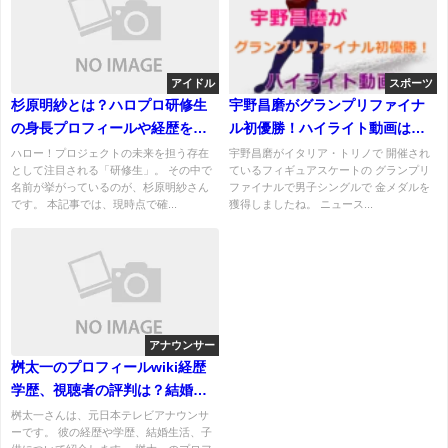
アイドル
スポーツ
杉原明紗とは？ハロプロ研修生
宇野昌磨がグランプリファイナ
の身長プロフィールや経歴を徹
ル初優勝！ハイライト動画はこ
底調査
ちら！みんなの反応も合わせ
ハロー！プロジェクトの未来を担う存在
宇野昌磨がイタリア・トリノで 開催され
として注目される「研修生」。 その中で
ているフィギュアスケートの グランプリ
て。
名前が挙がっているのが、杉原明紗さん
ファイナルで男子シングルで 金メダルを
です。 本記事では、現時点で確...
獲得しましたね。 ニュース...
アナウンサー
桝太一のプロフィールwiki経歴
学歴、視聴者の評判は？結婚、
嫁や子供について！
桝太一さんは、元日本テレビアナウンサ
ーです。 彼の経歴や学歴、結婚生活、子