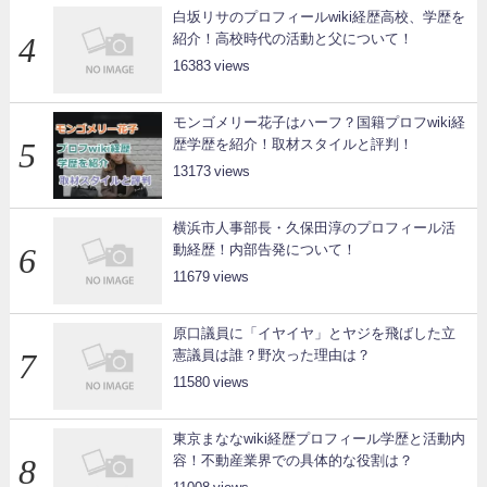
白坂リサのプロフィールwiki経歴高校、学歴を
紹介！高校時代の活動と父について！
16383
モンゴメリー花子はハーフ？国籍プロフwiki経
歴学歴を紹介！取材スタイルと評判！
13173
横浜市人事部長・久保田淳のプロフィール活
動経歴！内部告発について！
11679
原口議員に「イヤイヤ」とヤジを飛ばした立
憲議員は誰？野次った理由は？
11580
東京まななwiki経歴プロフィール学歴と活動内
容！不動産業界での具体的な役割は？