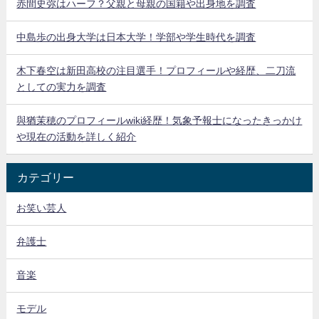
赤間史弥はハーフ？父親と母親の国籍や出身地を調査
中島歩の出身大学は日本大学！学部や学生時代を調査
木下春空は新田高校の注目選手！プロフィールや経歴、二刀流
としての実力を調査
與猶茉穂のプロフィールwiki経歴！気象予報士になったきっかけ
や現在の活動を詳しく紹介
カテゴリー
お笑い芸人
弁護士
音楽
モデル