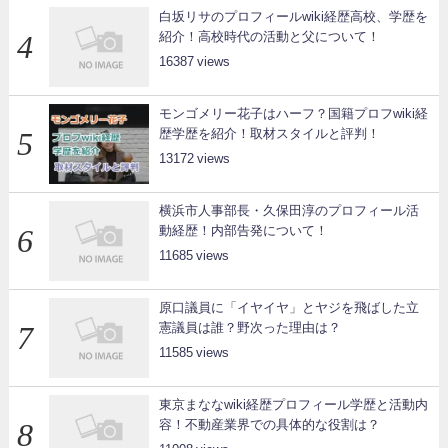
白坂リサのプロフィールwiki経歴高校、学歴を
紹介！高校時代の活動と父について！
16387
モンゴメリー花子はハーフ？国籍プロフwiki経
歴学歴を紹介！取材スタイルと評判！
13172
横浜市人事部長・久保田淳のプロフィール活
動経歴！内部告発について！
11685
原口議員に「イヤイヤ」とヤジを飛ばした立
憲議員は誰？野次った理由は？
11585
東京まななwiki経歴プロフィール学歴と活動内
容！不動産業界での具体的な役割は？