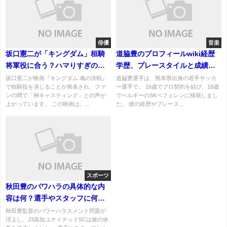
俳優
音楽
坂口憲二が「キングダム」桓騎
道脇豊のプロフィールwiki経歴
将軍役に合う？ハマりすぎの声
学歴、プレースタイルと成績を
の真相
紹介！両親や兄弟について！
坂口憲二が映画『キングダム 魂の決戦』
道脇豊選手は、熊本県出身の若手サッカ
で桓騎役を演じることが発表され、ファ
ー選手で、 16歳でプロ契約を結び、18歳
ンの間で「神キャスティング」との声が
でベルギーのSKベフェレンに移籍しまし
上がっています。 この映画は、...
た。 彼の経歴やプレース...
スポーツ
秋田豊のパワハラの具体的な内
容は何？選手やスタッフに何を
した？厳しい指導の難しさが露
秋田豊監督のパワーハラスメント問題が
浮上し、J3高知ユナイテッドSCは彼の休
呈！