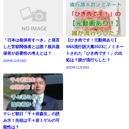
「日本は核保有すべき」と発言
【ひき肉です！元動画あり】
した官邸関係者とは誰？核兵器
SNS流行語大賞2023にノミネー
保有が必要性の考えとは？
トされた「ひき肉です！」の出
処は？誰が流行らした？
2025年12月19日
2023年11月28日
テレビ朝日「千々岩森生」の読
み方！先祖は千々岩ミゲルの可
能性は？