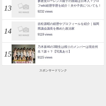
参政党ローレンス綾子の国籍は日本人？プロ
フwiki経歴学歴を紹介！夫や子供についても！
9232
吉松源昭の経歴やプロフィールを紹介｜福岡
県議会議長を務めた政治家
9119
乃木坂46の3期生は残りのメンバーは現在何
名？誰々？【写真あり】
9115
スポンサードリンク