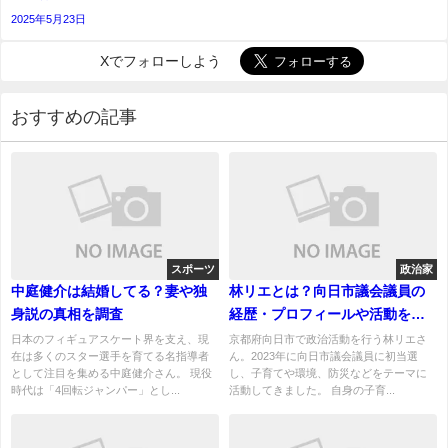
2025年5月23日
Xでフォローしよう
おすすめの記事
スポーツ
政治家
中庭健介は結婚してる？妻や独
林リエとは？向日市議会議員の
身説の真相を調査
経歴・プロフィールや活動を紹
介
日本のフィギュアスケート界を支え、現
京都府向日市で政治活動を行う林リエさ
在は多くのスター選手を育てる名指導者
ん。2023年に向日市議会議員に初当選
として注目を集める中庭健介さん。 現役
し、子育てや環境、防災などをテーマに
時代は「4回転ジャンパー」とし...
活動してきました。 自身の子育...