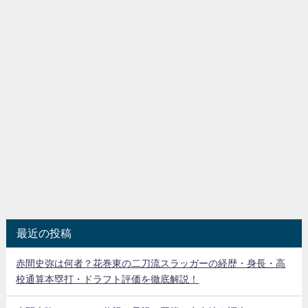
最近の投稿
赤間史弥は何者？花巻東の二刀流スラッガーの経歴・身長・高
校通算本塁打・ドラフト評価を徹底解説！