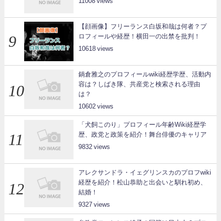
11008
【顔画像】フリーランス白坂和哉は何者？プ
ロフィールや経歴！横田一の出禁を批判！
10618
鍋倉雅之のプロフィールwiki経歴学歴、活動内
容は？しばき隊、共産党と検索される理由
は？
10602
「犬飼このり」プロフィール年齢Wiki経歴学
歴、政党と政策を紹介！舞台俳優のキャリア
9832
アレクサンドラ・イェグリンスカのプロフwiki
経歴を紹介！松山恭助と出会いと馴れ初め、
結婚！
9327