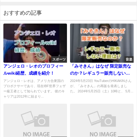
おすすめの記事
スポーツ
音楽
アンジェロ・レオのプロフィー
「みそきん」はなぜ 限定販売な
ルwiki経歴、成績を紹介！
のか？レギュラー販売しない理
由は？
アンジェロ・レオは、アメリカ合衆国の
2024年5月23日 YouTuberのHIKAKINさん
プロボクサーであり、現在IBF世界フェザ
が、「みそきん」の再販を発表しまし
ー級王者として知られています。 彼のキ
た。 2024年5月25日（土）10時と、 5月...
ャリアは2012年に始まり...