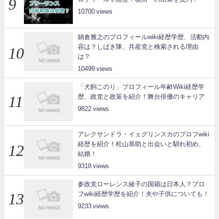
10700
鍋倉雅之のプロフィールwiki経歴学歴、活動内
容は？しばき隊、共産党と検索される理由
は？
10499
「犬飼このり」プロフィール年齢Wiki経歴学
歴、政党と政策を紹介！舞台俳優のキャリア
9822
アレクサンドラ・イェグリンスカのプロフwiki
経歴を紹介！松山恭助と出会いと馴れ初め、
結婚！
9318
参政党ローレンス綾子の国籍は日本人？プロ
フwiki経歴学歴を紹介！夫や子供についても！
9233