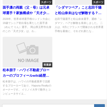
スポーツ
スポーツ
面手凛の両親（父・母）は元卓
「シダマツペア」こと志田千陽
球選手？家族構成や「天才少
と松山奈未はなぜ解散する？ペ
女」を育てた英才教育の秘密を
ア解消の理由は何？
2026年、世界卓球選手権ロンドン大会に
志田千陽選手と松山奈未選手、通称「シ
18歳でシニア初出場を果たした面手凛
ダマツ」ペアが解散を発表しました。 二
調査！
（めんで りん）選手。 岡山県玉野市出身
人は、8月にフランスで開催される世界選
のこの「天才少女」は、わ...
手権を最後に、それぞれ新たな...
実業家
松本朋子・ハワイ不動産ブロー
カーのプロフィールwiki経歴学
歴！Hapuna Realtyのオーナー
松本朋子は、ハワイの不動産業界で活躍
するブローカーであり、Hapuna Realtyの
オーナーです。 イリノイ大学で数学とコ
ンピュータサイエ...