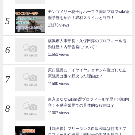
モンゴメリー花子はハーフ？国籍プロフwiki経
歴学歴を紹介！取材スタイルと評判！
13175
横浜市人事部長・久保田淳のプロフィール活
動経歴！内部告発について！
11661
原口議員に「イヤイヤ」とヤジを飛ばした立
憲議員は誰？野次った理由は？
11580
東京まななwiki経歴プロフィール学歴と活動内
容！不動産業界での具体的な役割は？
11007
【顔画像】フリーランス白坂和哉は何者？プ
ロフィールや経歴！横田一の出禁を批判！