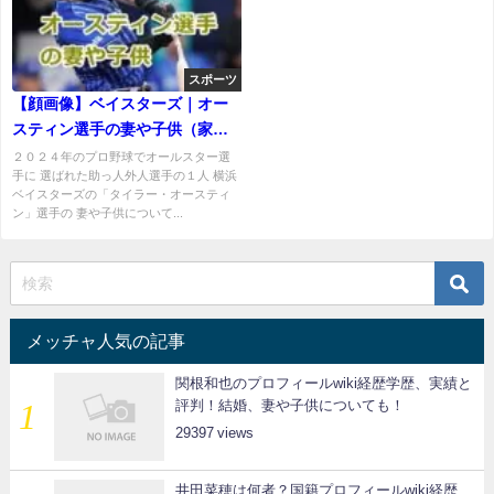
スポーツ
【顔画像】ベイスターズ｜オー
スティン選手の妻や子供（家
族）について紹介！
２０２４年のプロ野球でオールスター選
手に 選ばれた助っ人外人選手の１人 横浜
ベイスターズの「タイラー・オースティ
ン」選手の 妻や子供について...
メッチャ人気の記事
関根和也のプロフィールwiki経歴学歴、実績と
評判！結婚、妻や子供についても！
29397
井田菜穂は何者？国籍プロフィールwiki経歴、