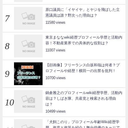
原口議員に「イヤイヤ」とヤジを飛ばした立
憲議員は誰？野次った理由は？
11580
東京まななwiki経歴プロフィール学歴と活動内
容！不動産業界での具体的な役割は？
11007
【顔画像】フリーランス白坂和哉は何者？プ
ロフィールや経歴！横田一の出禁を批判！
10700
鍋倉雅之のプロフィールwiki経歴学歴、活動内
容は？しばき隊、共産党と検索される理由
は？
10499
「犬飼このり」プロフィール年齢Wiki経歴学
歴、政党と政策を紹介！舞台俳優のキャリア