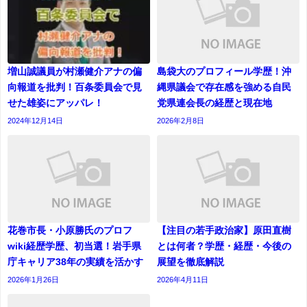
増山誠議員が村瀬健介アナの偏
島袋大のプロフィール学歴！沖
向報道を批判！百条委員会で見
縄県議会で存在感を強める自民
せた雄姿にアッパレ！
党県連会長の経歴と現在地
2024年12月14日
2026年2月8日
花巻市長・小原勝氏のプロフ
【注目の若手政治家】原田直樹
wiki経歴学歴、初当選！岩手県
とは何者？学歴・経歴・今後の
庁キャリア38年の実績を活かす
展望を徹底解説
2026年1月26日
2026年4月11日