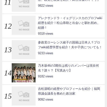
9822
アレクサンドラ・イェグリンスカのプロフwiki
経歴を紹介！松山恭助と出会いと馴れ初め、
結婚！
9318
参政党ローレンス綾子の国籍は日本人？プロ
フwiki経歴学歴を紹介！夫や子供についても！
9233
乃木坂46の3期生は残りのメンバーは現在何
名？誰々？【写真あり】
9182
吉松源昭の経歴やプロフィールを紹介｜福岡
県議会議長を務めた政治家
9092