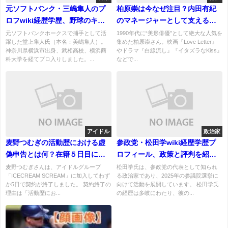
元ソフトバンク・三嶋隼人のプ
柏原崇は今なぜ注目？内田有紀
ロフwiki経歴学歴、野球のキャ
のマネージャーとして支える現
リア！結婚、妻と子供は？
在の姿とは
元ソフトバンクホークスで捕手として活
1990年代に“美形俳優”として絶大な人気を
躍した堂上隼人氏（本名：美嶋隼人）。
集めた柏原崇さん。映画『Love Letter』
神奈川県横浜市出身、武相高校、横浜商
やドラマ『白線流し』『イタズラなKiss』
科大学を経てプロ入りしました。...
などで...
アイドル
政治家
麦野つむぎの活動歴における虚
参政党・松田学wiki経歴学歴プ
偽申告とは何？在籍５日目にし
ロフィール、政策と評判を紹
て契約終了！
介！妻と子供について！
麦野つむぎさんは、アイドルグループ
松田学氏は、参政党の代表として知られ
「ICECREAM SCREAM」に加入してわず
る政治家であり、2025年の参議院選挙に
か5日で契約が終了しました。 契約終了の
向けて活動を展開しています。 松田学氏
理由は「活動歴にお...
の経歴は多岐にわたり、彼の...