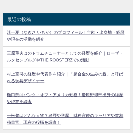
最近の投稿
渚一夏（なぎさ いちか）のプロフィール！年齢・出身地・経歴
や現在の活動を紹介
三原重夫はのドラムチューナーとしての経歴を紹介｜ローザ・
ルクセンブルグやTHE ROOSTERZでの活動
村上克司の経歴や代表作を紹介｜「超合金の生みの親」と呼ば
れる玩具デザイナー
樋口慈はバンク・オブ・アメリカ勤務！慶應野球部出身の経歴
や現在を調査
一松旬はどんな人物？経歴や学歴、財務官僚のキャリアや首相
秘書官、現在の役職を調査！