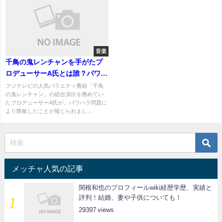
音楽
千鳥の鬼レンチャンを手がたプ
ロデューサーA氏とは誰？パワハ
ラの内容とは？
フジテレビの人気バラエティ番組「千鳥
の鬼レンチャン」の総合演出を務めてい
たプロデューサーA氏が、パワハラ問題に
より降板したことが報じられまし...
メッチャ人気の記事
関根和也のプロフィールwiki経歴学歴、実績と
評判！結婚、妻や子供についても！
29397