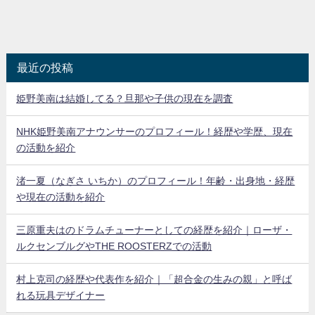
最近の投稿
姫野美南は結婚してる？旦那や子供の現在を調査
NHK姫野美南アナウンサーのプロフィール！経歴や学歴、現在
の活動を紹介
渚一夏（なぎさ いちか）のプロフィール！年齢・出身地・経歴
や現在の活動を紹介
三原重夫はのドラムチューナーとしての経歴を紹介｜ローザ・
ルクセンブルグやTHE ROOSTERZでの活動
村上克司の経歴や代表作を紹介｜「超合金の生みの親」と呼ば
れる玩具デザイナー