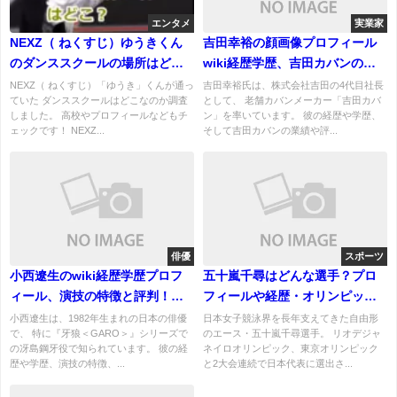
エンタメ
実業家
NEXZ（ ねくすじ）ゆうきくん
吉田幸裕の顔画像プロフィール
のダンススクールの場所はど
wiki経歴学歴、吉田カバンの業
こ？高校やプロフィールなど
績と評判！場所はどこ？
NEXZ（ ねくすじ）「ゆうき」くんが通っ
吉田幸裕氏は、株式会社吉田の4代目社長
ていた ダンススクールはどこなのか調査
として、 老舗カバンメーカー「吉田カバ
も！
しました。 高校やプロフィールなどもチ
ン」を率いています。 彼の経歴や学歴、
ェックです！ NEXZ...
そして吉田カバンの業績や評...
俳優
スポーツ
小西遼生のwiki経歴学歴プロフ
五十嵐千尋はどんな選手？プロ
ィール、演技の特徴と評判！結
フィールや経歴・オリンピック
婚してる？
での活躍を徹底紹介！
小西遼生は、1982年生まれの日本の俳優
日本女子競泳界を長年支えてきた自由形
で、 特に『牙狼＜GARO＞』シリーズで
のエース・五十嵐千尋選手。 リオデジャ
の冴島鋼牙役で知られています。 彼の経
ネイロオリンピック、東京オリンピック
歴や学歴、演技の特徴、...
と2大会連続で日本代表に選出さ...