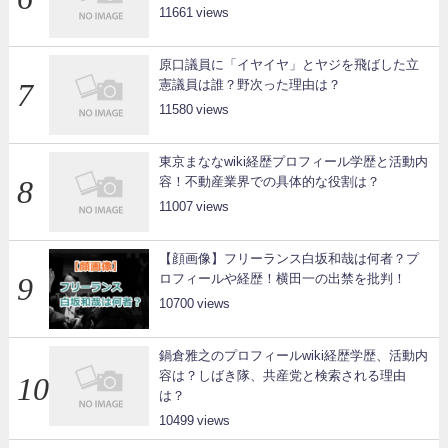
11661
原口議員に「イヤイヤ」とヤジを飛ばした立
憲議員は誰？野次った理由は？
11580
東京まななwiki経歴プロフィール学歴と活動内
容！不動産業界での具体的な役割は？
11007
【顔画像】フリーランス白坂和哉は何者？プ
ロフィールや経歴！横田一の出禁を批判！
10700
鍋倉雅之のプロフィールwiki経歴学歴、活動内
容は？しばき隊、共産党と検索される理由
は？
10499