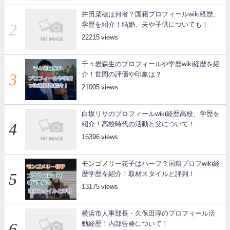
井田菜穂は何者？国籍プロフィールwiki経歴、
学歴を紹介！結婚、夫や子供についても！
22215
千々岩森生のプロフィールや学歴wiki経歴を紹
介！世間の評価や印象は？
21005
白坂リサのプロフィールwiki経歴高校、学歴を
紹介！高校時代の活動と父について！
16396
モンゴメリー花子はハーフ？国籍プロフwiki経
歴学歴を紹介！取材スタイルと評判！
13175
横浜市人事部長・久保田淳のプロフィール活
動経歴！内部告発について！