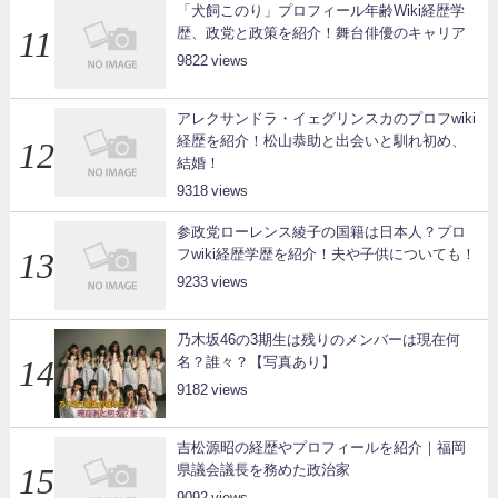
「犬飼このり」プロフィール年齢Wiki経歴学
歴、政党と政策を紹介！舞台俳優のキャリア
9822
アレクサンドラ・イェグリンスカのプロフwiki
経歴を紹介！松山恭助と出会いと馴れ初め、
結婚！
9318
参政党ローレンス綾子の国籍は日本人？プロ
フwiki経歴学歴を紹介！夫や子供についても！
9233
乃木坂46の3期生は残りのメンバーは現在何
名？誰々？【写真あり】
9182
吉松源昭の経歴やプロフィールを紹介｜福岡
県議会議長を務めた政治家
9092