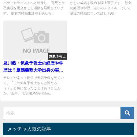
ボディセラピストへと転身し、 育児と自
かしい成績を収める陸上選手です。 彼女
己実現を両立させる活動を展開していま
の経歴や学歴、走りのスタイル、そして
す。 彼女の結婚生活や子供たち...
最近の結婚について詳しく紹...
気象予報士
及川藍・気象予報士の経歴や学
歴は？慶應義塾大学出身の実力
派お天気キャスターを徹底調査
テレビやネット配信で天気予報を見てい
て、「この気象予報士さんは誰だろ
う？」と気になったことはありません
か。 近年、TBS NEWSやYaho...
メッチャ人気の記事