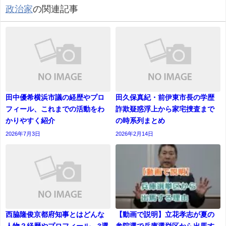
政治家
の関連記事
田中優希横浜市議の経歴やプロ
田久保真紀・前伊東市長の学歴
フィール、これまでの活動をわ
詐欺疑惑浮上から家宅捜査まで
かりやすく紹介
の時系列まとめ
2026年7月3日
2026年2月14日
西脇隆俊京都府知事とはどんな
【動画で説明】立花孝志が夏の