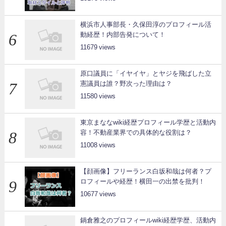
横浜市人事部長・久保田淳のプロフィール活
動経歴！内部告発について！
11679
原口議員に「イヤイヤ」とヤジを飛ばした立
憲議員は誰？野次った理由は？
11580
東京まななwiki経歴プロフィール学歴と活動内
容！不動産業界での具体的な役割は？
11008
【顔画像】フリーランス白坂和哉は何者？プ
ロフィールや経歴！横田一の出禁を批判！
10677
鍋倉雅之のプロフィールwiki経歴学歴、活動内