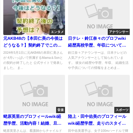
エンタメ
アナウンサー
元AKB48の【本田仁美の今後は
日テレ・鈴江奈々のプロフwiki
どうなる？】契約終了でこの先
経歴高校学歴、年収について！
の活動を予想しよう！
結婚、旦那と子供は？
2024年5月1日に元AKB48の本田仁美さん
鈴江奈々アナウンサーは、日本テレビの
が 4月いっぱいで所属するMama＆Sonと
人気アナウンサーとして知られていま
の契約が終了したと 公式サイトで発表し
す。 彼女の経歴や学歴、年収、 結婚生活
ました。 ま...
や子供についての情報をまとめま...
音楽
スポーツ
蛯原英里のプロフィールwiki経
陸上・田中佑美のプロフィール
歴学歴、活動内容！結婚、旦那
wiki経歴学歴、走りのスタイル
と子供（娘）についても！
と成績！結婚、旦那について!
蛯原英里さんは、看護師からチャイルド
田中佑美選手は、女子100mハードルで輝