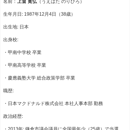
名前：
上畠 寛弘
（うえはた のりひろ）
生年月日: 1987年12月4日（38歳）
出生地: 日本
出身校:
・甲南中学校 卒業
・甲南高等学校 卒業
・慶應義塾大学 総合政策学部 卒業
職歴:
・日本マクドナルド株式会社 本社人事本部 勤務
政治経歴:
・2013年: 鎌倉市議会議員に全国最年少（25歳）で当選