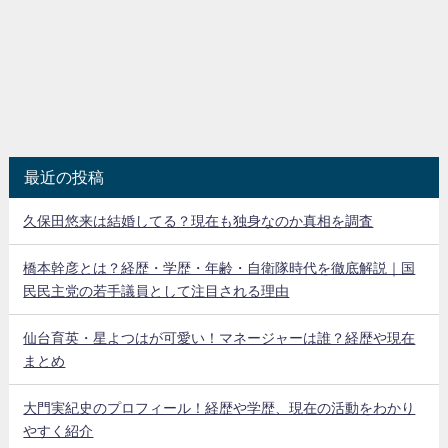
最近の投稿
久保田悠来は結婚してる？現在も独身なのか真相を調査
橋本幹彦とは？経歴・学歴・年齢・自衛隊時代を徹底解説｜国
民民主党の若手議員として注目される理由
仙台育英・星よつはが可愛い！マネージャーは誰？経歴や現在
まとめ
大門実紀史のプロフィール！経歴や学歴、現在の活動をわかり
やすく紹介