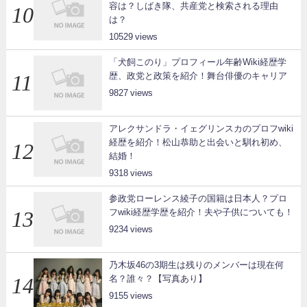
容は？しばき隊、共産党と検索される理由
は？
10529
「犬飼このり」プロフィール年齢Wiki経歴学
歴、政党と政策を紹介！舞台俳優のキャリア
9827
アレクサンドラ・イェグリンスカのプロフwiki
経歴を紹介！松山恭助と出会いと馴れ初め、
結婚！
9318
参政党ローレンス綾子の国籍は日本人？プロ
フwiki経歴学歴を紹介！夫や子供についても！
9234
乃木坂46の3期生は残りのメンバーは現在何
名？誰々？【写真あり】
9155