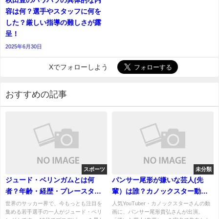
秋田豊のパワハラの具体的な内
容は何？選手やスタッフに何を
した？厳しい指導の難しさが露
呈！
2025年6月30日
Xでフォローしよう
おすすめの記事
スポーツ
未分類
ジュード・ベリンガムとは何
パンサー尾形が嫌いな芸人(先
者？年齢・経歴・プレースタイ
輩）は誰？カノックスター動画
ルを徹底解説！世界最高峰MFと
で暴露された「裏の顔」と特定
世界のサッカー界で、今もっとも注目を
人気YouTuber・カノックスターさんの動
集める若手選手の一人がジュード・ベリ
画に、パンサー尾形貴弘さんが出演。
呼ばれる理由
ヒントまとめ