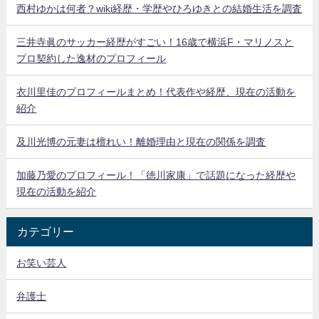
西村ゆかは何者？wiki経歴・学歴やひろゆきとの結婚生活を調査
三井寺眞のサッカー経歴がすごい！16歳で横浜F・マリノスと
プロ契約した逸材のプロフィール
衣川里佳のプロフィールまとめ！代表作や経歴、現在の活動を
紹介
及川光博の元妻は檀れい！離婚理由と現在の関係を調査
加藤乃愛のプロフィール！「徳川家康」で話題になった経歴や
現在の活動を紹介
カテゴリー
お笑い芸人
弁護士