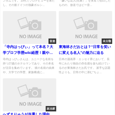
ンガムです。 10代でプロデビューを果た
「嫌いな芸人(先輩）」を実名で告白した
し、その後ドイツの強豪ボルシ...
ものの、放送ではピー音...
音楽
未分類
「寺内はっぴぃ」って本名？大
東海林さだおとは？“日常を笑い
学プロフ学歴wiki経歴！親や兄
に変える名人”の魅力に迫る
弟、エピソードを紹介！
寺内はっぴぃさんは、ユニークな名前を
日本の漫画界・エッセイ界において、長
持つ27歳のホテルマンであり、その本名
年にわたり独自の存在感を放ち続けてい
が注目を集めています。 彼の名前の由来
るのが東海林さだお氏です。 派手な話題
や、大学での学歴、家族構成に...
性よりも、日常の中に潜む“ちょ...
政治家
へずまりゅうが当選した理由