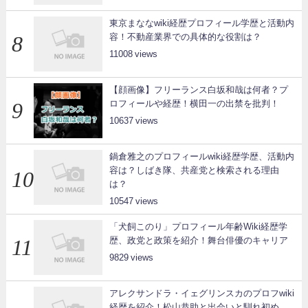
東京まななwiki経歴プロフィール学歴と活動内
容！不動産業界での具体的な役割は？
11008
【顔画像】フリーランス白坂和哉は何者？プ
ロフィールや経歴！横田一の出禁を批判！
10637
鍋倉雅之のプロフィールwiki経歴学歴、活動内
容は？しばき隊、共産党と検索される理由
は？
10547
「犬飼このり」プロフィール年齢Wiki経歴学
歴、政党と政策を紹介！舞台俳優のキャリア
9829
アレクサンドラ・イェグリンスカのプロフwiki
経歴を紹介！松山恭助と出会いと馴れ初め、