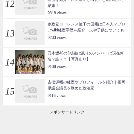
結婚！
9318
参政党ローレンス綾子の国籍は日本人？プロ
フwiki経歴学歴を紹介！夫や子供についても！
9233
乃木坂46の3期生は残りのメンバーは現在何
名？誰々？【写真あり】
9138
吉松源昭の経歴やプロフィールを紹介｜福岡
県議会議長を務めた政治家
9116
スポンサードリンク