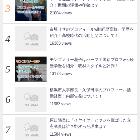
介！世間の評価や印象は？
21004
白坂リサのプロフィールwiki経歴高校、学歴を
紹介！高校時代の活動と父について！
16383
モンゴメリー花子はハーフ？国籍プロフwiki経
歴学歴を紹介！取材スタイルと評判！
13173
横浜市人事部長・久保田淳のプロフィール活
動経歴！内部告発について！
11683
原口議員に「イヤイヤ」とヤジを飛ばした立
憲議員は誰？野次った理由は？
11584