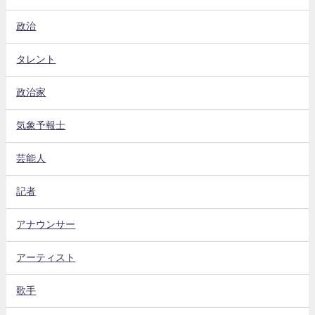
政治
タレント
政治家
気象予報士
芸能人
記者
アナウンサー
アーティスト
歌手