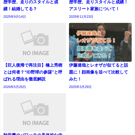
歴学歴、走りのスタイルと成
歴学歴、走りスタイルと成績！
績！結婚してる？
アスリート家族について！
2025年9月14日
2025年11月23日
【巨人復帰で再注目】橋上秀樹
伊藤達哉とレオザが似てると話
とは何者？“ID野球の参謀”と呼
題に！顔画像を並べて比較して
ばれる理由を徹底解説
みた！
2026年5月26日
2025年3月29日