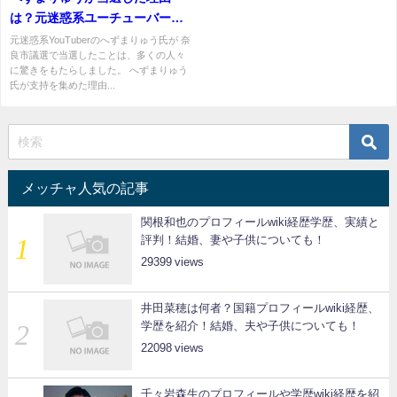
は？元迷惑系ユーチューバーが
なぜ支持された？
元迷惑系YouTuberのへずまりゅう氏が 奈
良市議選で当選したことは、多くの人々
に驚きをもたらしました。 へずまりゅう
氏が支持を集めた理由...
メッチャ人気の記事
関根和也のプロフィールwiki経歴学歴、実績と
評判！結婚、妻や子供についても！
29399
井田菜穂は何者？国籍プロフィールwiki経歴、
学歴を紹介！結婚、夫や子供についても！
22098
千々岩森生のプロフィールや学歴wiki経歴を紹