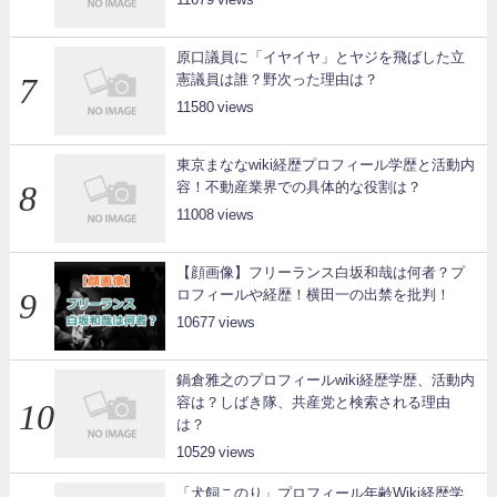
原口議員に「イヤイヤ」とヤジを飛ばした立
憲議員は誰？野次った理由は？
11580
東京まななwiki経歴プロフィール学歴と活動内
容！不動産業界での具体的な役割は？
11008
【顔画像】フリーランス白坂和哉は何者？プ
ロフィールや経歴！横田一の出禁を批判！
10677
鍋倉雅之のプロフィールwiki経歴学歴、活動内
容は？しばき隊、共産党と検索される理由
は？
10529
「犬飼このり」プロフィール年齢Wiki経歴学