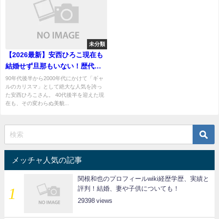
未分類
【2026最新】安西ひろこ現在も
結婚せず旦那もいない！歴代彼
氏は？
90年代後半から2000年代にかけて「ギャ
ルのカリスマ」として絶大な人気を誇っ
た安西ひろこさん。 40代後半を迎えた現
在も、その変わらぬ美貌...
メッチャ人気の記事
関根和也のプロフィールwiki経歴学歴、実績と
評判！結婚、妻や子供についても！
29398