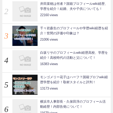
井田菜穂は何者？国籍プロフィールwiki経歴、
学歴を紹介！結婚、夫や子供についても！
22160
千々岩森生のプロフィールや学歴wiki経歴を紹
介！世間の評価や印象は？
21006
白坂リサのプロフィールwiki経歴高校、学歴を
紹介！高校時代の活動と父について！
16383
モンゴメリー花子はハーフ？国籍プロフwiki経
歴学歴を紹介！取材スタイルと評判！
13173
横浜市人事部長・久保田淳のプロフィール活
動経歴！内部告発について！
11679