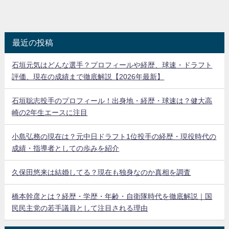
最近の投稿
石垣元気はどんな選手？プロフィールや経歴、球速・ドラフト
評価、現在の成績まで徹底解説【2026年最新】
石垣聡志投手のプロフィール！出身地・経歴・球速は？健大高
崎の2年生エースに注目
小島弘務の現在は？元中日ドラフト1位投手の経歴・現役時代の
成績・指導者としての歩みを紹介
久保田悠来は結婚してる？現在も独身なのか真相を調査
橋本幹彦とは？経歴・学歴・年齢・自衛隊時代を徹底解説｜国
民民主党の若手議員として注目される理由