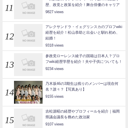
歴、政党と政策を紹介！舞台俳優のキャリア
9827
アレクサンドラ・イェグリンスカのプロフwiki
経歴を紹介！松山恭助と出会いと馴れ初め、
結婚！
9318
参政党ローレンス綾子の国籍は日本人？プロ
フwiki経歴学歴を紹介！夫や子供についても！
9234
乃木坂46の3期生は残りのメンバーは現在何
名？誰々？【写真あり】
9155
吉松源昭の経歴やプロフィールを紹介｜福岡
県議会議長を務めた政治家
9107