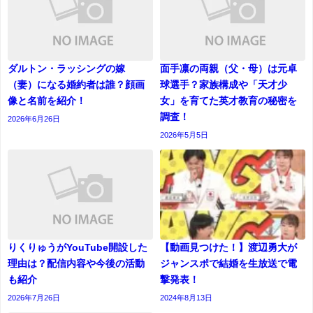
ダルトン・ラッシングの嫁
面手凛の両親（父・母）は元卓
（妻）になる婚約者は誰？顔画
球選手？家族構成や「天才少
像と名前を紹介！
女」を育てた英才教育の秘密を
調査！
2026年6月26日
2026年5月5日
りくりゅうがYouTube開設した
【動画見つけた！】渡辺勇大が
理由は？配信内容や今後の活動
ジャンスポで結婚を生放送で電
も紹介
撃発表！
2026年7月26日
2024年8月13日