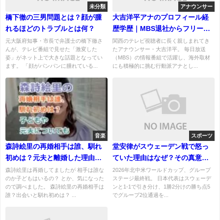
未分類
アナウンサー
橋下徹の三男問題とは？顔が腫
大吉洋平アナのプロフィール経
れるほどのトラブルとは何？
歴学歴｜MBS退社からフリー転
身までのまとめ
元大阪府知事・市長で弁護士の橋下徹さ
関西のテレビ視聴者に長く親しまれてき
んが、テレビ番組で見せた「激変した
たアナウンサー・大吉洋平。 毎日放送
姿」がネット上で大きな話題となってい
（MBS）の情報番組で活躍し、海外取材
ます。 「顔がパンパンに腫れている...
にも積極的に挑む行動派アナとし...
音楽
スポーツ
森詩絵里の再婚相手は誰、馴れ
堂安律がスウェーデン戦で怒っ
初めは？元夫と離婚した理由に
ていた理由はなぜ？その真意と
ついて！
チームの結束
森詩絵里は再婚してましたが 相手は誰な
2026年北中米ワールドカップ、グループ
のか子どもはいるの？ とか、気になった
ステージ最終戦。 日本代表はスウェーデ
ので調べました。 森詩絵里の再婚相手は
ンと1-1で引き分け、1勝2分けの勝ち点5
誰？出会いと馴れ初めは？ ...
でグループ2位通過を...