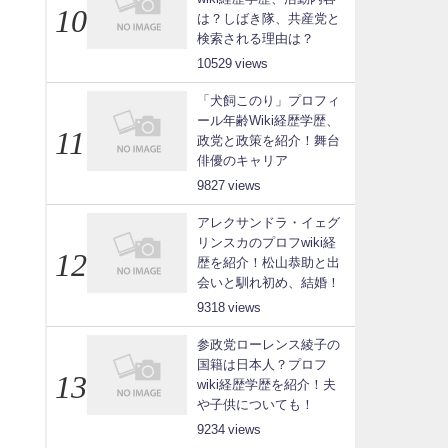
は？しばき隊、共産党と
検索される理由は？
10529
「犬飼このり」プロフィ
ール年齢Wiki経歴学歴、
政党と政策を紹介！舞台
俳優のキャリア
9827
アレクサンドラ・イェグ
リンスカのプロフwiki経
歴を紹介！松山恭助と出
会いと馴れ初め、結婚！
9318
参政党ローレンス綾子の
国籍は日本人？プロフ
wiki経歴学歴を紹介！夫
や子供についても！
9234