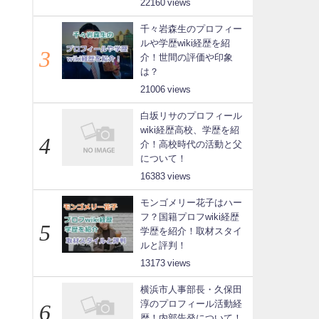
22160
千々岩森生のプロフィー
ルや学歴wiki経歴を紹
介！世間の評価や印象
は？
21006
白坂リサのプロフィール
wiki経歴高校、学歴を紹
介！高校時代の活動と父
について！
16383
モンゴメリー花子はハー
フ？国籍プロフwiki経歴
学歴を紹介！取材スタイ
ルと評判！
13173
横浜市人事部長・久保田
淳のプロフィール活動経
歴！内部告発について！