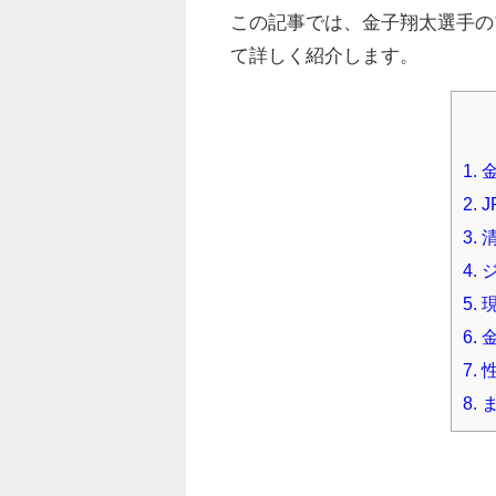
この記事では、金子翔太選手の
て詳しく紹介します。
1.
金
2.
J
3.
清
4.
ジ
5.
現
6.
金
7.
性
8.