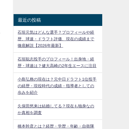
最近の投稿
の
石垣元気はどんな選手？プロフィールや経
歴、球速・ドラフト評価、現在の成績まで
徹底解説【2026年最新】
石垣聡志投手のプロフィール！出身地・経
歴・球速は？健大高崎の2年生エースに注目
小島弘務の現在は？元中日ドラフト1位投手
の経歴・現役時代の成績・指導者としての
歩みを紹介
久保田悠来は結婚してる？現在も独身なの
か真相を調査
橋本幹彦とは？経歴・学歴・年齢・自衛隊