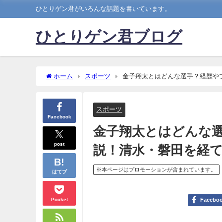
ひとりゲン君がいろんな話題を書いています。
ひとりゲン君ブログ
ホーム
スポーツ
金子翔太とはどんな選手？経歴や
スポーツ
Facebook
金子翔太とはどんな
post
説！清水・磐田を経て
※本ページはプロモーションが含まれています。
はてブ
Pocket
Facebo