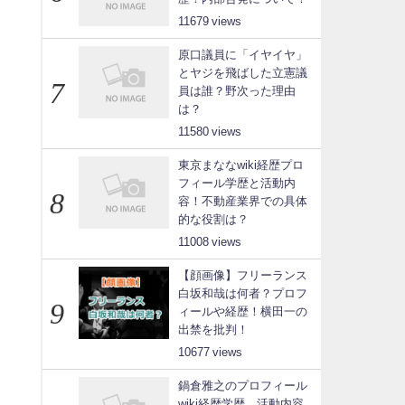
11679
原口議員に「イヤイヤ」
とヤジを飛ばした立憲議
員は誰？野次った理由
は？
11580
東京まななwiki経歴プロ
フィール学歴と活動内
容！不動産業界での具体
的な役割は？
11008
【顔画像】フリーランス
白坂和哉は何者？プロフ
ィールや経歴！横田一の
出禁を批判！
10677
鍋倉雅之のプロフィール
wiki経歴学歴、活動内容