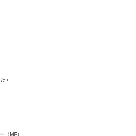
うた）
ー（MF）