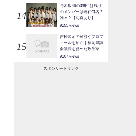
乃木坂46の3期生は残り
のメンバーは現在何名？
誰々？【写真あり】
9155
吉松源昭の経歴やプロフ
ィールを紹介｜福岡県議
会議長を務めた政治家
9107
スポンサードリンク