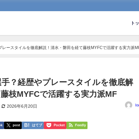
ト
プレースタイルを徹底解説！清水・磐田を経て藤枝MYFCで活躍する実力派M
選手？経歴やプレースタイルを徹底解
藤枝MYFCで活躍する実力派MF
lo
2026年6月20日
ok
post
はてブ
Pocket
Feedly