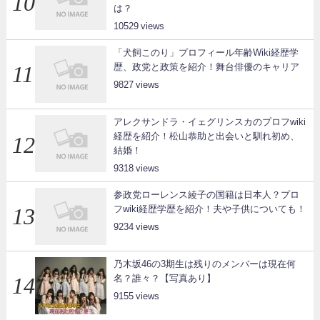
は？
10529
「犬飼このり」プロフィール年齢Wiki経歴学
歴、政党と政策を紹介！舞台俳優のキャリア
9827
アレクサンドラ・イェグリンスカのプロフwiki
経歴を紹介！松山恭助と出会いと馴れ初め、
結婚！
9318
参政党ローレンス綾子の国籍は日本人？プロ
フwiki経歴学歴を紹介！夫や子供についても！
9234
乃木坂46の3期生は残りのメンバーは現在何
名？誰々？【写真あり】
9155