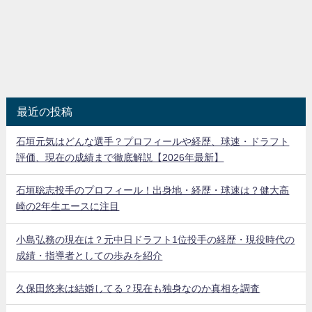
最近の投稿
石垣元気はどんな選手？プロフィールや経歴、球速・ドラフト
評価、現在の成績まで徹底解説【2026年最新】
石垣聡志投手のプロフィール！出身地・経歴・球速は？健大高
崎の2年生エースに注目
小島弘務の現在は？元中日ドラフト1位投手の経歴・現役時代の
成績・指導者としての歩みを紹介
久保田悠来は結婚してる？現在も独身なのか真相を調査