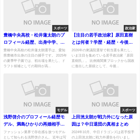
スポーツ
政治家
豊橋中央高校・松井蓮太朗のプ
【注目の若手政治家】原田直樹
ロフィール経歴、出身中学、プ
とは何者？学歴・経歴・今後の
レースタイルを紹介！プロ志望
展望を徹底解説
豊橋中央高校の松井蓮太朗選手は、愛知
2026年の衆議院選挙で初当選を果たし、
県豊橋市出身の注目の捕手です。 2025年
いま注目を集めている若手政治家「原田
か？
の夏季甲子園では、初出場を果たし、ド
直樹氏」。 比例南関東ブロックから国政
ラフト候補としての期待が高...
に進出した新鋭として、今後...
モデル
スポーツ
浅野啓介のプロフィール経歴モ
上田洸太朗が戦力外になった原
デル、満島ひかりの再婚相手｜
因は？中日退団の真相まとめ
写真家として活躍する注目人物
ファッション業界で存在感を放つモデル
2024年10月、中日ドラゴンズは若手投手
として知られる浅野啓介さん。 近年は写
の上田洸太朗に戦力外通告を行いまし