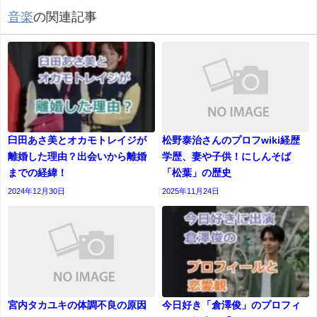
音楽
の関連記事
臼田あさ美とオカモトレイジが
松野泰治さんのプロフwiki経歴
離婚した理由？出会いから離婚
学歴、妻や子供！にしんそば
までの経緯！
「松葉」の歴史
2024年12月30日
2025年11月24日
宮内タカユキの体調不良の原因
今日好き「倉澤俊」のプロフィ