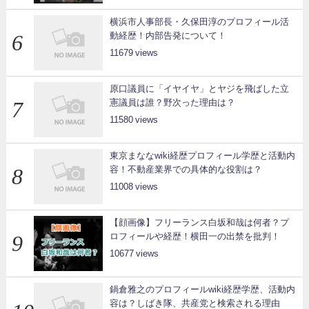
横浜市人事部長・久保田淳のプロフィール活
動経歴！内部告発について！
11679
原口議員に「イヤイヤ」とヤジを飛ばした立
憲議員は誰？野次った理由は？
11580
東京まななwiki経歴プロフィール学歴と活動内
容！不動産業界での具体的な役割は？
11008
【顔画像】フリーランス白坂和哉は何者？プ
ロフィールや経歴！横田一の出禁を批判！
10677
鍋倉雅之のプロフィールwiki経歴学歴、活動内
容は？しばき隊、共産党と検索される理由