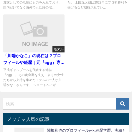
真家としての活動にも力を入れており、
た。 上田洸太朗は2022年にプロ初勝利を
国内だけでなく海外でも活躍の場...
挙げるなど期待されてい...
モデル
「川端かなこ」の現在は？プロ
フィールや経歴｜元『egg』専属
モデルの人気モデルを紹介
平成ギャルブームを代表する雑誌
『egg』。その黄金期を支え、多くの女性
たちから支持を集めたモデルの一人が川
端かなこさんです。 ショートヘアが...
メッチャ人気の記事
関根和也のプロフィールwiki経歴学歴、実績と