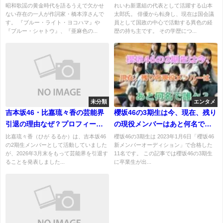
謡を支えた名作詞家
昭和歌謡の黄金時代を語るうえで欠かせ
れいわ新選組の代表として活躍する山本
ない存在の一人が作詞家・橋本淳さんで
太郎氏。 俳優から転身し、現在は国会議
す。 『ブルー・ライト・ヨコハマ』や
員として国政の中心で活動する異色の経
『ブルー・シャトウ』、『亜麻色の...
歴の持ち主です。 その学歴につ...
未分類
エンタメ
吉本坂46・比嘉琉々香の芸能界
櫻坂46の3期生は今、現在、残り
引退の理由なぜ？プロフィール
の現役メンバーはあと何名で
経歴学歴！
誰々？在籍中と卒業生一覧！
比嘉琉々香（ひが るるか）は、吉本坂46
櫻坂46の3期生は 2023年1月6日「櫻坂46
の2期生メンバーとして活動していました
新メンバーオーディション」で合格した
が、2026年3月末をもって芸能界を引退す
11名です。 この記事では櫻坂46の3期生
ることを発表しました...
に卒業生が出...