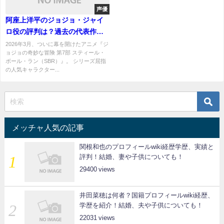
声優
阿座上洋平のジョジョ・ジャイ
ロ役の評判は？過去の代表作と
経歴まとめ
2026年3月、ついに幕を開けたアニメ『ジ
ョジョの奇妙な冒険 第7部 スティール・
ボール・ラン（SBR）』。 シリーズ屈指
の人気キャラクター...
メッチャ人気の記事
関根和也のプロフィールwiki経歴学歴、実績と
評判！結婚、妻や子供についても！
29400
井田菜穂は何者？国籍プロフィールwiki経歴、
学歴を紹介！結婚、夫や子供についても！
22031