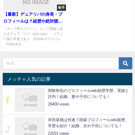
歌手
【最新】デュアリパの身長・プ
ロフィールは？経歴や絶対聴く
べき人気曲を徹底解説！
「ポップ界のクイーン」として君臨し続
けるデュア・リパ（Dua Lipa）。 グラミ
ー賞の常連であり、2024年のアルバム
『Radical O...
メッチャ人気の記事
関根和也のプロフィールwiki経歴学歴、実績と
評判！結婚、妻や子供についても！
29400
井田菜穂は何者？国籍プロフィールwiki経歴、
学歴を紹介！結婚、夫や子供についても！
22031