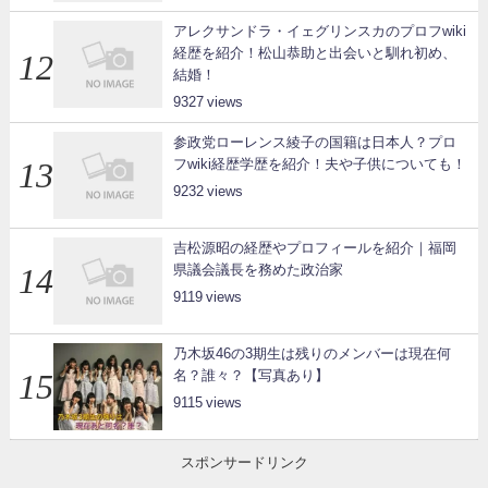
アレクサンドラ・イェグリンスカのプロフwiki
経歴を紹介！松山恭助と出会いと馴れ初め、
結婚！
9327
参政党ローレンス綾子の国籍は日本人？プロ
フwiki経歴学歴を紹介！夫や子供についても！
9232
吉松源昭の経歴やプロフィールを紹介｜福岡
県議会議長を務めた政治家
9119
乃木坂46の3期生は残りのメンバーは現在何
名？誰々？【写真あり】
9115
スポンサードリンク