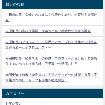
最近の投稿
小川眞由美（女優）の現在は？代表作や経歴、受賞歴を徹底紹
介
吉澤柚月の高校は麗澤！大学やゴルフ部時代の実績も調査
吉澤柚月のプロフィール・経歴まとめ！プロ初優勝から注目を
集める若手女子プロゴルファー
松宗勝監督（松商学園）の経歴・プロフィールまとめ！監督就
任までの歩みや指導方針、甲子園での活躍に注目
赤間史弥は何者？花巻東の二刀流スラッガーの経歴・身長・高
校通算本塁打・ドラフト評価を徹底解説！
カテゴリー
お笑い芸人