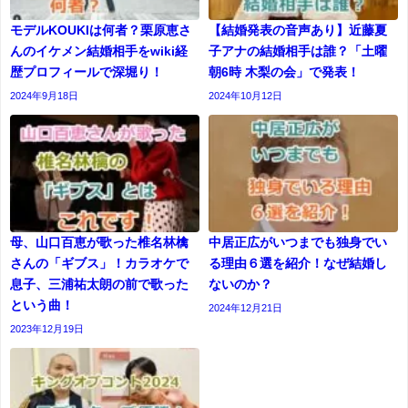
モデルKOUKIは何者？栗原恵さ
【結婚発表の音声あり】近藤夏
んのイケメン結婚相手をwiki経
子アナの結婚相手は誰？「土曜
歴プロフィールで深堀り！
朝6時 木梨の会」で発表！
2024年9月18日
2024年10月12日
母、山口百恵が歌った椎名林檎
中居正広がいつまでも独身でい
さんの「ギブス」！カラオケで
る理由６選を紹介！なぜ結婚し
息子、三浦祐太朗の前で歌った
ないのか？
という曲！
2024年12月21日
2023年12月19日