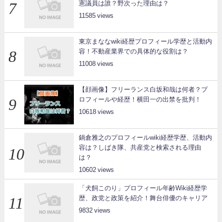
憲議員は誰？野次った理由は？
11585
東京まななwiki経歴プロフィール学歴と活動内
容！不動産業界での具体的な役割は？
11008
【顔画像】フリーランス白坂和哉は何者？プ
ロフィールや経歴！横田一の出禁を批判！
10618
鍋倉雅之のプロフィールwiki経歴学歴、活動内
容は？しばき隊、共産党と検索される理由
は？
10602
「犬飼このり」プロフィール年齢Wiki経歴学
歴、政党と政策を紹介！舞台俳優のキャリア
9832