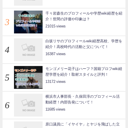
千々岩森生のプロフィールや学歴wiki経歴を紹
介！世間の評価や印象は？
21015
白坂リサのプロフィールwiki経歴高校、学歴を
紹介！高校時代の活動と父について！
16387
モンゴメリー花子はハーフ？国籍プロフwiki経
歴学歴を紹介！取材スタイルと評判！
13172
横浜市人事部長・久保田淳のプロフィール活
動経歴！内部告発について！
11685
原口議員に「イヤイヤ」とヤジを飛ばした立