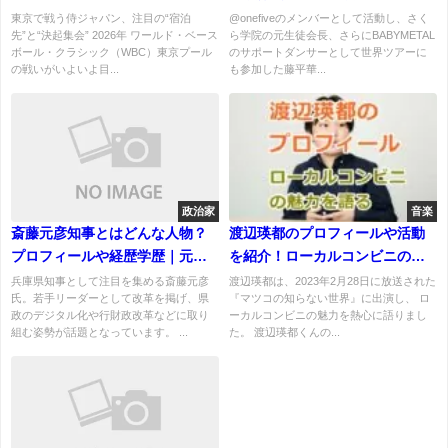
可能性は？
大？大学進学はどうなった
東京で戦う侍ジャパン、注目の“宿泊
@onefiveのメンバーとして活動し、さく
先”と“決起集会” 2026年 ワールド・ベース
ら学院の元生徒会長、さらにBABYMETAL
ボール・クラシック（WBC）東京プール
のサポートダンサーとして世界ツアーに
の戦いがいよいよ目...
も参加した藤平華...
政治家
音楽
斎藤元彦知事とはどんな人物？
渡辺瑛都のプロフィールや活動
プロフィールや経歴学歴｜元総
を紹介！ローカルコンビニの魅
務官僚から兵庫県知事へ―経歴
力を語る中学生
兵庫県知事として注目を集める斎藤元彦
渡辺瑛都は、2023年2月28日に放送された
氏。若手リーダーとして改革を掲げ、県
『マツコの知らない世界』に出演し、 ロ
や人物像をわかりやすく紹介！
政のデジタル化や行財政改革などに取り
ーカルコンビニの魅力を熱心に語りまし
組む姿勢が話題となっています。 ...
た。 渡辺瑛都くんの...