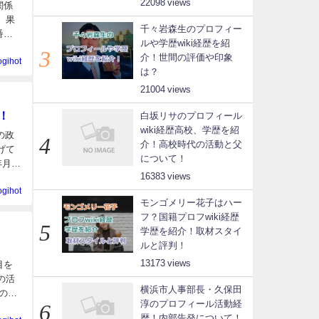
22098
関係
、果
千々岩森生のプロフィー
番組
ルや学歴wiki経歴を紹
介！世間の評価や印象
ogihot
は？
21004
！
白坂リサのプロフィール
wiki経歴高校、学歴を紹
の政
介！高校時代の活動と父
げて
について！
年月
16383
ogihot
モンゴメリー花子はハー
フ？国籍プロフwiki経歴
学歴を紹介！取材スタイ
ルと評判！
13173
目を
の活
横浜市人事部長・久保田
の現
淳のプロフィール活動経
歴！内部告発について！