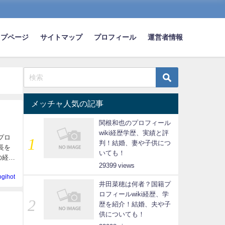
ップページ
サイトマップ
プロフィール
運営者情報
メッチャ人気の記事
関根和也のプロフィール
wiki経歴学歴、実績と評
プロ
判！結婚、妻や子供につ
長を
いても！
の経歴
29399
ogihot
井田菜穂は何者？国籍プ
ロフィールwiki経歴、学
歴を紹介！結婚、夫や子
供についても！