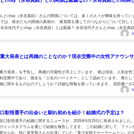
んとchay（永谷真絵）さんの関係については、多くの人々が興味を持ってい
事では、彼女たちの関係の真相や、 家系図を通じてのつながりについて詳しく
 永谷佳代子とchay（永谷真絵）とは親戚？ 永谷佳代子さんとchay（永谷真
いて、以下のポイントで詳しく説明します...
l
重大発表とは再婚のことなのか？現在交際中の女性アナウンサ
重大発表」を予告し、再婚の可能性が浮上しています。 彼は現在、人気女性
剣交際中であり、彼女を「人生のパートナー」として認めています。 果たし
婚に関するものなのでしょうか？詳細な情報を探っていきます。 花田優一が2
で「明日重大発表します」と予告。 花田優一が25日...
l
口彰悟選手の出会いと馴れ初めを紹介！結婚式の予定は？
谷口彰悟選手の結婚に関するニュースが、2025年6月25日に発表されました。
のインスタグラムを通じて結婚を報告してます。 この結婚に対して、ファン
寄せられ、特に泉里香さんが出演していた『美少女戦士セーラームーン』の