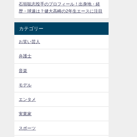
石垣聡志投手のプロフィール！出身地・経
歴・球速は？健大高崎の2年生エースに注目
カテゴリー
お笑い芸人
弁護士
音楽
モデル
エンタメ
実業家
スポーツ