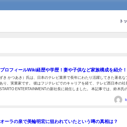
ト
プロフィールWiki経歴や学歴！妻や子供など家族構成を紹介！
ずき かつあき）氏は、日本のテレビ業界で長年にわたり活躍してきた著名な
あり、実業家です。 彼はフジテレビでのキャリアを経て、テレビ西日本の社
TARTO ENTERTAINMENTの新社長に就任しました。 本記事では、鈴木氏
て家族構成について詳しく紹介します...
l
オーラの泉で美輪明宏に狙われていたという噂の真相は？