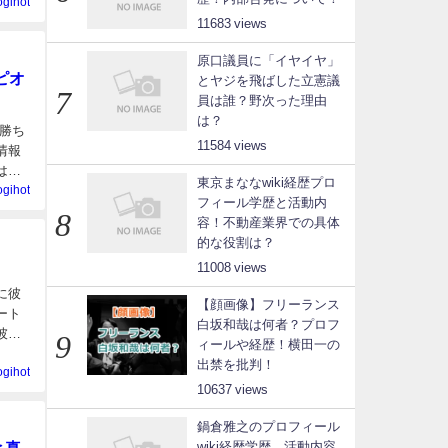
ogihot
11683
原口議員に「イヤイヤ」
ピオ
とヤジを飛ばした立憲議
員は誰？野次った理由
は？
勝ち
11584
情報
は、
東京まななwiki経歴プロ
ogihot
フィール学歴と活動内
容！不動産業界での具体
的な役割は？
11008
に彼
【顔画像】フリーランス
ート
白坂和哉は何者？プロフ
彼女
ィールや経歴！横田一の
出禁を批判！
ogihot
10637
鍋倉雅之のプロフィール
wiki経歴学歴、活動内容
と真