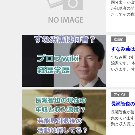
国分太一が出
が視聴者の間
たしてその真
の魅力につい
政治家
すなみ薫は
すなみ薫（す
治家です。 
いきます。 す
日：1962年1
アイドル
長瀬智也の
長瀬智也が芸
集めています
動と収入源に
在の年収は、2