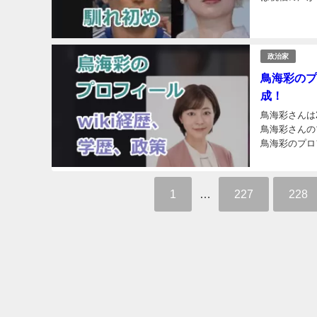
スト全員が既
政治家
鳥海彩のプ
成！
鳥海彩さんは
鳥海彩さんの
鳥海彩のプロフ
（2025年現在
1
…
227
228