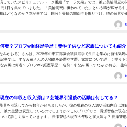
演していたスピリチュアルトーク番組『オーラの泉』では、彼と美輪明宏の
で注目を集めていました。 「美輪明宏に狙われていた」という噂が広がる中
相はどうなのか？本記事では、国分と美輪の関係性を掘り下げ、噂の背景や
て考察します。 国分太一はオーラの泉で美輪明宏に狙われ...
l
何者？プロフwiki経歴学歴！妻や子供など家族についても紹介
なみかおる）さんは、2025年の東京都議会議員選挙で注目を集めた新進気鋭
本記事では、すなみ薫さんの人物像を経歴や学歴、家族について詳しく掘り下
なみ薫は何者？プロフwiki経歴学歴！ 名前：すなみ 薫（すなみ かおる） 生
月29日（現在63歳） 出身地：香...
l
現在の年収と収入源は？芸能界引退後の活動は何してる？
能界を引退してから数年が経ちましたが、彼の現在の収入源や活動内容は注
。 彼の生活は安定しているのでしょうか？このブログでは、長瀬智也の現在
ついて詳しく探っていきます。 長瀬智也の現在の年収と収入源は？ 長瀬智也
025年の時点で最低でも1030万円と推定されて...