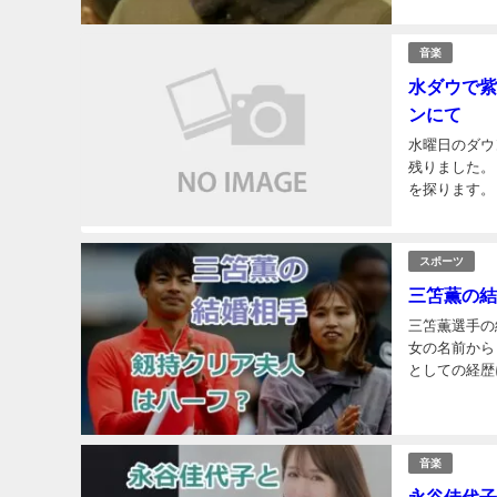
音楽
水ダウで紫
ンにて
水曜日のダウ
残りました。
を探ります。
その詳細をお
スポーツ
三笘薫の結
三笘薫選手の
女の名前から
としての経歴
の魅力に迫り
音楽
永谷佳代子