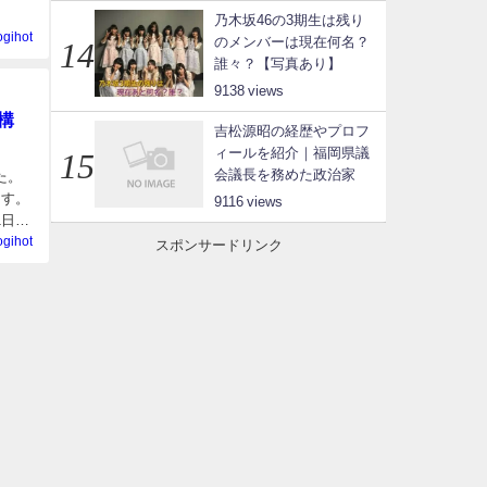
乃木坂46の3期生は残り
ogihot
のメンバーは現在何名？
誰々？【写真あり】
9138
構
吉松源昭の経歴やプロフ
ィールを紹介｜福岡県議
会議長を務めた政治家
た。
ます。
9116
1日
ogihot
スポンサードリンク