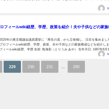
婚者となったことも話題になっています。 泉里香...
l
ロフィールwiki経歴、学歴、政策を紹介！夫や子供などの家族
2025年の東京都議会議員選挙に「再生の道」から立候補し、注目を集めまし
プロフィールwiki経歴、学歴、政策、夫や子供などの家族構成などを紹介し
ィールwiki経歴、学歴 名前: 鳥海彩（とりうみ あや） 生年月日: 1987年8月
37歳） 出身地:...
l
229
230
231
…
290