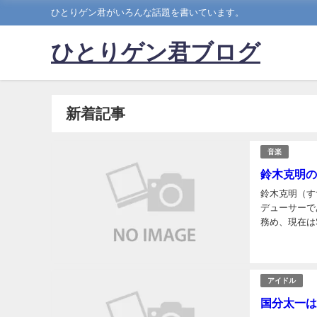
ひとりゲン君がいろんな話題を書いています。
ひとりゲン君ブログ
新着記事
音楽
鈴木克明の
鈴木克明（す
デューサーで
務め、現在はS
や学歴、そし
アイドル
国分太一は