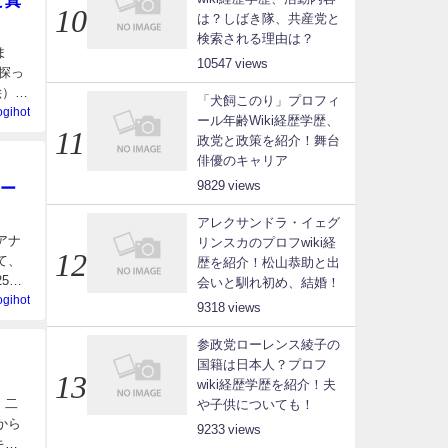
は？しばき隊、共産党と
検索される理由は？
ま
10547
探っ
絵）さ
「犬飼このり」プロフィ
ogihot
ール年齢Wiki経歴学歴、
政党と政策を紹介！舞台
俳優のキャリア
9829
ー
アレクサンドラ・イェグ
アナ
リンスカのプロフwiki経
て、
歴を紹介！松山恭助と出
5
会いと馴れ初め、結婚！
ogihot
9318
参政党ローレンス綾子の
国籍は日本人？プロフ
wiki経歴学歴を紹介！夫
 二
や子供についても！
から
9233
キャ