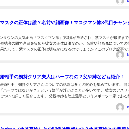
l
マスクの正体は誰？名前や顔画像！マスクマン旅3代目チャン
ンタウンの人気企画「マスクマン旅」第3弾が放送され、紫マスクが最後まで
 視聴者の間で注目を集めた彼女の正体は誰なのか、名前や顔画像についての
 果たして、紫マスクの正体は明らかになるのでしょうか？このブログ記事で
届けします。 水ダウで紫マスクの正体は誰？名前や顔...
l
婚相手の剱持クリア夫人はハーフなの？父や姉なども紹介！
結婚相手、剱持クリアさんについての話題は多くの関心を集めています。 特
「ハーフではないか？」という疑問が浮かぶことが多いです。 彼女のアスリ
について詳しく紹介します。 父親や姉も陸上選手というスポーツ一家である
ます。 三笘薫の結婚相手の剱持クリア夫人はハーフな...
l
とchay（永谷真絵）との関係は親戚なの？永谷真絵との間柄