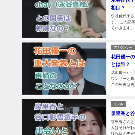
相は？
永谷佳代子さ
す。 この記
ていきます。
んの関係につ
アナウンサー
花田優一の
とは誰？
花田優一が「
ウンサーと真
この発表は再
日、インスタ
モデル
泉里香と谷
泉里香さんと
人はそれぞれ
は祝福の声が