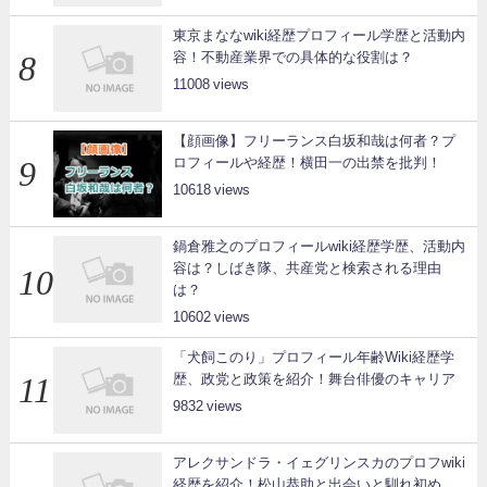
東京まななwiki経歴プロフィール学歴と活動内
容！不動産業界での具体的な役割は？
11008
【顔画像】フリーランス白坂和哉は何者？プ
ロフィールや経歴！横田一の出禁を批判！
10618
鍋倉雅之のプロフィールwiki経歴学歴、活動内
容は？しばき隊、共産党と検索される理由
は？
10602
「犬飼このり」プロフィール年齢Wiki経歴学
歴、政党と政策を紹介！舞台俳優のキャリア
9832
アレクサンドラ・イェグリンスカのプロフwiki
経歴を紹介！松山恭助と出会いと馴れ初め、