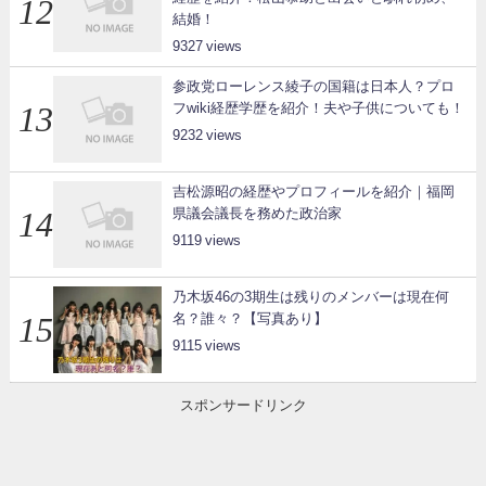
結婚！
9327
参政党ローレンス綾子の国籍は日本人？プロ
フwiki経歴学歴を紹介！夫や子供についても！
9232
吉松源昭の経歴やプロフィールを紹介｜福岡
県議会議長を務めた政治家
9119
乃木坂46の3期生は残りのメンバーは現在何
名？誰々？【写真あり】
9115
スポンサードリンク