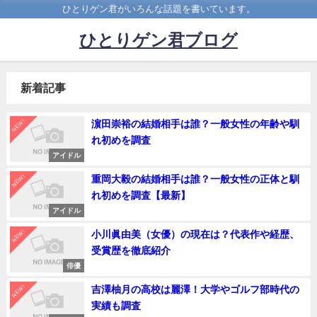
ひとりゲン君がいろんな話題を書いています。
ひとりゲン君ブログ
新着記事
NEW!
濵田崇裕の結婚相手は誰？一般女性の年齢や馴
れ初めを調査
アイドル
NEW!
重岡大毅の結婚相手は誰？一般女性の正体と馴
れ初めを調査【最新】
アイドル
NEW!
小川眞由美（女優）の現在は？代表作や経歴、
受賞歴を徹底紹介
俳優
NEW!
吉澤柚月の高校は麗澤！大学やゴルフ部時代の
実績も調査