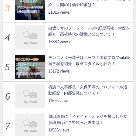
介！世間の評価や印象は？
21015
白坂リサのプロフィールwiki経歴高校、学歴を
紹介！高校時代の活動と父について！
16387
モンゴメリー花子はハーフ？国籍プロフwiki経
歴学歴を紹介！取材スタイルと評判！
13172
横浜市人事部長・久保田淳のプロフィール活
動経歴！内部告発について！
11685
原口議員に「イヤイヤ」とヤジを飛ばした立
憲議員は誰？野次った理由は？
11585