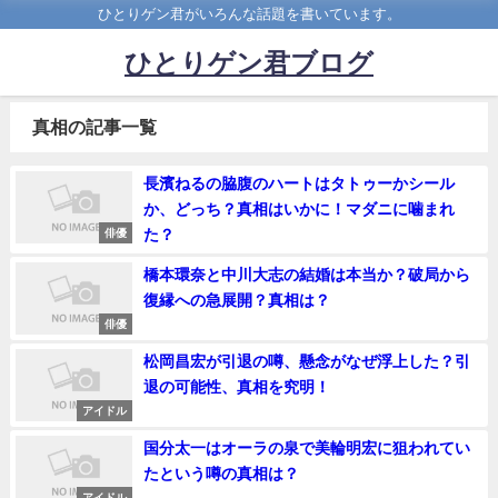
ひとりゲン君がいろんな話題を書いています。
ひとりゲン君ブログ
真相の記事一覧
長濱ねるの脇腹のハートはタトゥーかシール
か、どっち？真相はいかに！マダニに噛まれ
た？
俳優
橋本環奈と中川大志の結婚は本当か？破局から
復縁への急展開？真相は？
俳優
松岡昌宏が引退の噂、懸念がなぜ浮上した？引
退の可能性、真相を究明！
アイドル
国分太一はオーラの泉で美輪明宏に狙われてい
たという噂の真相は？
アイドル