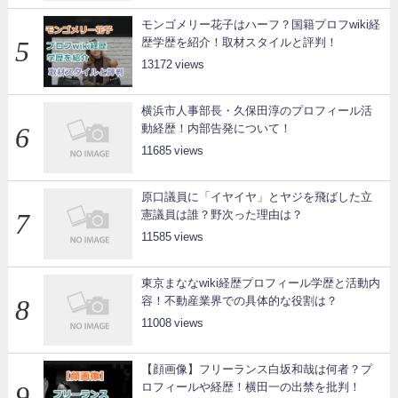
モンゴメリー花子はハーフ？国籍プロフwiki経
歴学歴を紹介！取材スタイルと評判！
13172
横浜市人事部長・久保田淳のプロフィール活
動経歴！内部告発について！
11685
原口議員に「イヤイヤ」とヤジを飛ばした立
憲議員は誰？野次った理由は？
11585
東京まななwiki経歴プロフィール学歴と活動内
容！不動産業界での具体的な役割は？
11008
【顔画像】フリーランス白坂和哉は何者？プ
ロフィールや経歴！横田一の出禁を批判！