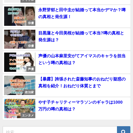
永野芽郁と田中圭が結婚って本当かデマか？噂
の真相と発生源！
俳優
目黒蓮と今田美桜が結婚って本当?噂の真相と
発生源は？
俳優
声優の山本麻里安がてアイマスのキャラを担当
という噂の真相は？
声優
【暴露】誇張された斎藤知事のおねだり疑惑の
真相を紹介！おねだり体質とまで
政治家
やす子チャリティーマラソンのギャラは1000
万円の噂の真相は？
エンタメ