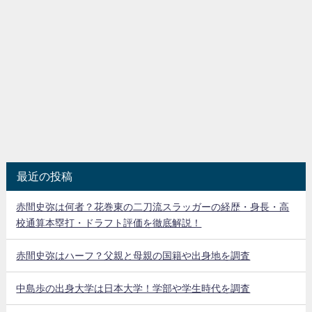
最近の投稿
赤間史弥は何者？花巻東の二刀流スラッガーの経歴・身長・高
校通算本塁打・ドラフト評価を徹底解説！
赤間史弥はハーフ？父親と母親の国籍や出身地を調査
中島歩の出身大学は日本大学！学部や学生時代を調査