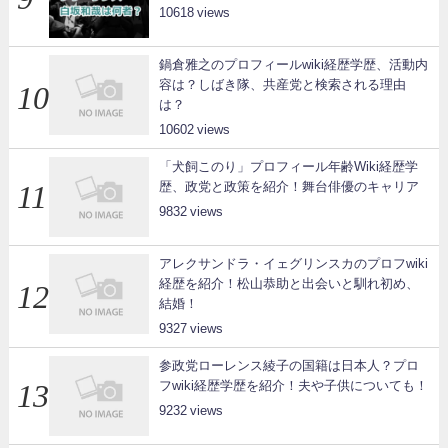
10618
鍋倉雅之のプロフィールwiki経歴学歴、活動内
容は？しばき隊、共産党と検索される理由
は？
10602
「犬飼このり」プロフィール年齢Wiki経歴学
歴、政党と政策を紹介！舞台俳優のキャリア
9832
アレクサンドラ・イェグリンスカのプロフwiki
経歴を紹介！松山恭助と出会いと馴れ初め、
結婚！
9327
参政党ローレンス綾子の国籍は日本人？プロ
フwiki経歴学歴を紹介！夫や子供についても！
9232