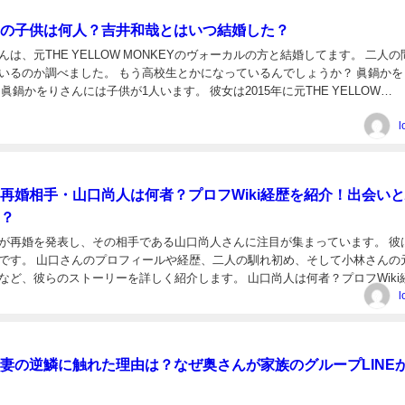
の子供は何人？吉井和哉とはいつ結婚した？
は、元THE YELLOW MONKEYのヴォーカルの方と結婚してます。 二人の
いるのか調べました。 もう高校生とかになっているんでしょうか？ 眞鍋かを
眞鍋かをりさんには子供が1人います。 彼女は2015年に元THE YELLOW
吉井和哉さんと結婚し、同年...
l
再婚相手・山口尚人は何者？プロフWiki経歴を紹介！出会い
？
が再婚を発表し、その相手である山口尚人さんに注目が集まっています。 彼
です。 山口さんのプロフィールや経歴、二人の馴れ初め、そして小林さんの
など、彼らのストーリーを詳しく紹介します。 山口尚人は何者？プロフWiki
 山口 尚人（やまぐち なおと） 年齢:...
l
妻の逆鱗に触れた理由は？なぜ奥さんが家族のグループLINE