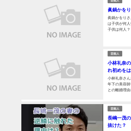
芸能人
眞鍋かをり
眞鍋かをりさん
は子供が何人
子供は何人？ 
MONKEYの
芸能人
小林礼奈の
れ初めをは
小林礼奈さん
年下の美容師
との離婚理由
を紹介！ 名前:
芸能人
長嶋一茂の
抜けた？