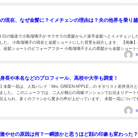
の現在、なぜ金髪に？イメチェンの理由は？夫の他界を乗り越
6月８日の報道で小島瑠璃子が サラサラの黒髪からド派手金髪へとイメチェンし
した。 小島瑠璃子の現在と金髪ショートにした背景を紹介します。 【画像】
、金髪ショートのビフォーアフター 小島瑠璃子さんの黒髪から金髪ショート
ターは、彼女の最近のイメチェンの中でも特に...
l
身長や本名などのプロフィール、高校や大学も調査！
12日 未梨一花は、人気バンド「Mrs. GREEN APPLE」の ギタリスト若井滉斗
ました。 このニュースでは、二人が都心の高級マンションでお泊まりデートを
伝えられ、多くのファンから驚きの声が上がっています。 未梨一花について
 末梨一花のプロフィール...
l
激やせの原因は何？一瞬誰かと思うほど顔の印象も変わった？