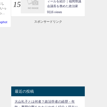
ィールを紹介｜福岡県議
まし
会議長を務めた政治家
といっ
9116
った
スポンサードリンク
ogihot
最近の投稿
大山礼子とは何者？政治学者の経歴・年