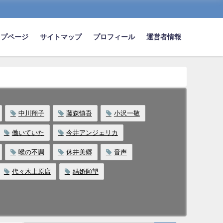
ップページ
サイトマップ
プロフィール
運営者情報
中川翔子
藤森慎吾
小沢一敬
働いていた
今井アンジェリカ
喉の不調
休井美郷
音声
代々木上原店
結婚願望