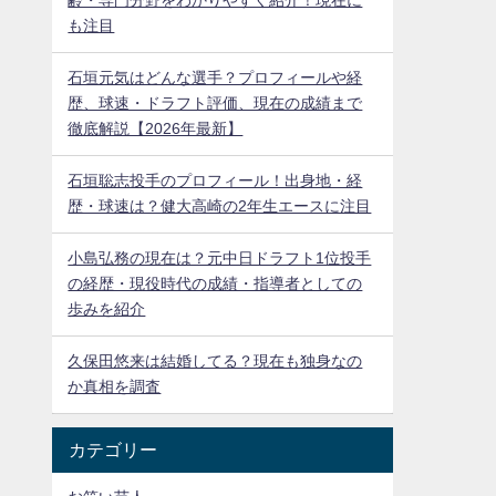
齢・専門分野をわかりやすく紹介！現在に
も注目
石垣元気はどんな選手？プロフィールや経
歴、球速・ドラフト評価、現在の成績まで
徹底解説【2026年最新】
石垣聡志投手のプロフィール！出身地・経
歴・球速は？健大高崎の2年生エースに注目
小島弘務の現在は？元中日ドラフト1位投手
の経歴・現役時代の成績・指導者としての
歩みを紹介
久保田悠来は結婚してる？現在も独身なの
か真相を調査
カテゴリー