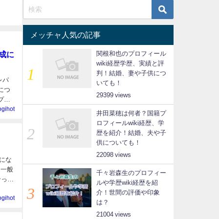
メッチャ人気の記事
成に
関根和也のプロフィール
wiki経歴学歴、実績と評
判！結婚、妻や子供につ
レパ
いても！
につ
29399
プロ
ogihot
井田菜穂は何者？国籍プ
ロフィールwiki経歴、学
歴を紹介！結婚、夫や子
供についても！
22098
にな
は一般
千々岩森生のプロフィー
合って
ルや学歴wiki経歴を紹
介！世間の評価や印象
ogihot
は？
21004