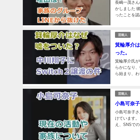
長嶋一茂さん
かしました 
ったことを認
た。 長嶋一
芸能人
箕輪厚介は
った。
箕輪厚介氏が中
らかになり、
ら始まり、わ
動に対する批
芸能人
小島可奈子
小島可奈子さ
けています。
え、SNSで
会社経営に励