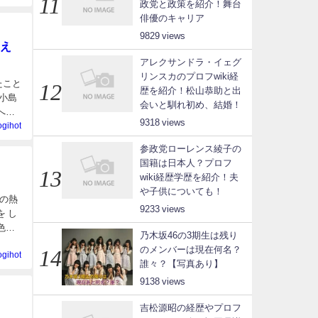
政党と政策を紹介！舞台
俳優のキャリア
9829
え
アレクサンドラ・イェグ
リンスカのプロフwiki経
たこと
歴を紹介！松山恭助と出
小島
会いと馴れ初め、結婚！
への
9318
ogihot
参政党ローレンス綾子の
国籍は日本人？プロフ
wiki経歴学歴を紹介！夫
や子供についても！
との熱
9233
 し
色々
乃木坂46の3期生は残り
のメンバーは現在何名？
ogihot
誰々？【写真あり】
9138
吉松源昭の経歴やプロフ