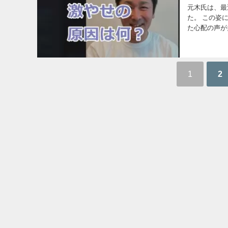
元木氏は、最
た。 この姿
た心配の声が
ことが強調さ
1
2