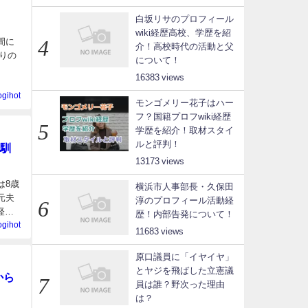
白坂リサのプロフィール
wiki経歴高校、学歴を紹
間に
介！高校時代の活動と父
りの
について！
16383
ogihot
モンゴメリー花子はハー
フ？国籍プロフwiki経歴
学歴を紹介！取材スタイ
ルと評判！
と馴
13173
は8歳
横浜市人事部長・久保田
元夫
淳のプロフィール活動経
経歴
歴！内部告発について！
ogihot
11683
原口議員に「イヤイヤ」
とヤジを飛ばした立憲議
から
員は誰？野次った理由
は？