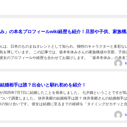
み」の本名プロフィールwiki経歴も紹介！旦那や子供、家族構
んは、日本のものまねタレントとして知られ、独特のキャラクターと多彩な
気を博しています。 この記事では、坂本冬休みさんの家族構成や旦那、子供
彼女のプロフィールや経歴も合わせてお届けします。 「坂本冬休み」の本名
経歴 本名: 加藤 めぐみ（かとう めぐみ） 生...
l
結婚相手は誰？出会いと馴れ初めを紹介！
が2025年7月7日に結婚したことを発表しました。 七夕婚ということですが気
について調査しました。 休井美郷の結婚相手は誰？ 休井美郷さんの結婚相手
来の知り合いです。 彼女は結婚に至るまでの経緯を「タイミングがカチッと
語っています。 具体的な職業や顔につい...
l