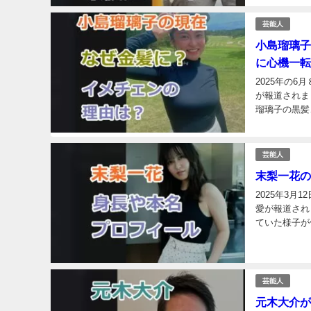
芸能人
小島瑠璃子
に心機一転
2025年の
が報道されま
瑠璃子の黒髪
ビフォーアフ
芸能人
末梨一花の
2025年3月
愛が報道され
ていた様子が
と調べました。
芸能人
元木大介が