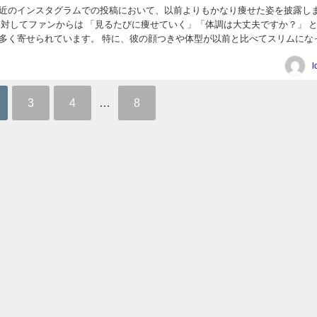
近のインスタグラムでの投稿において、以前よりもかなり痩せた姿を披露し
に対してファンからは 「見るたびに痩せていく」「体調は大丈夫ですか？」 
多く寄せられています。 特に、彼の顔つきや体型が以前と比べてスリムにな
れています。 元木大介が激やせの原因は何？ この...
l
3
4
…
8