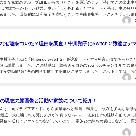
の妻が家族のグループLINEから抜けたことを最近のテレビ番組でこの出来事
彼は内緒で何かをした結果、妻が「もう外れる」と宣言したと語り、妻の怒り
めました。 最終的には和解金を支払うことで事態を収拾したことを明かしま
茂の妻の逆鱗に触れた理由は？ 長嶋一茂さんの妻が逆...
l
なぜ嘘をついた？理由を調査！中川翔子にSwitch２譲渡はデ
川翔子さんに「Nintendo Switch 2」を譲渡したとする発言が嘘であったこ
彼は謝罪しました。 この騒動は、箕輪氏が自身のYouTubeチャンネルでの発
ずか数時間後にその内容を撤回する事態に発展しました。 ネット上では、彼
判が殺到し、「なぜこのよう...
l
の現在の顔画像と活動や家族について紹介！
んは、元グラビアアイドルから実業家へと華麗に転身し、現在も多彩な活動
 最近、犬に噛まれて顔に大けがを負ったものの、彼女はその経験を前向きに
の発信を通じてファンとつながっています。 家族との絆も大切にしながら、育
む彼女の姿は、多くの人に勇気を与えています。 今回は...
l