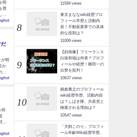
を明
11584
を買
東京まななwiki経歴プロ
し
フィール学歴と活動内
ogihot
容！不動産業界での具体
的な役割は？
11008
マだ
【顔画像】フリーランス
白坂和哉は何者？プロフ
とが明
ィールや経歴！横田一の
言か
出禁を批判！
の行
10637
ogihot
鍋倉雅之のプロフィール
wiki経歴学歴、活動内容
は？しばき隊、共産党と
検索される理由は？
を続
10547
捉
児や
「犬飼このり」プロフィ
ール年齢Wiki経歴学歴、
ogihot