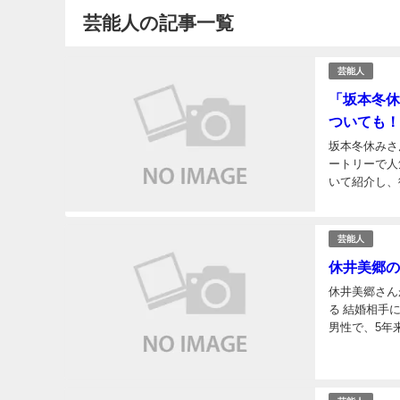
芸能人の記事一覧
芸能人
「坂本冬休
ついても！
坂本冬休みさ
ートリーで人
いて紹介し、
フィールwiki
芸能人
休井美郷の
休井美郷さん
る 結婚相手
男性で、5年
急だった」と