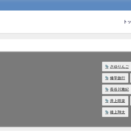
ト
さゆりんご
修学旅行
長谷川雅紀
井上咲楽
後上翔太