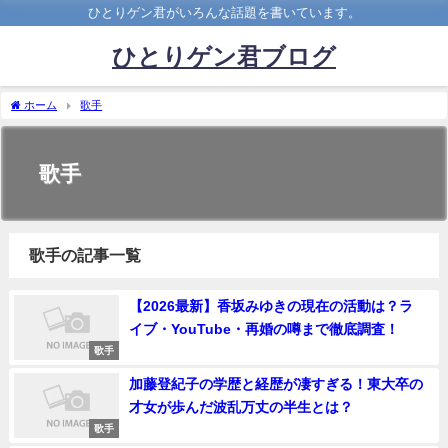
ひとりゲン君がいろんな話題を書いています。
ひとりゲン君ブログ
ホーム
歌手
歌手
歌手の記事一覧
【2026最新】香坂みゆきの現在の活動は？ラ
イブ・YouTube・再婚の噂まで徹底調査！
歌手
加藤登紀子の学歴と経歴が凄すぎる！東大卒の
才女が歩んだ波乱万丈の半生とは？
歌手