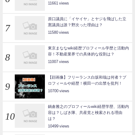
11661
原口議員に「イヤイヤ」とヤジを飛ばした立
憲議員は誰？野次った理由は？
11580
東京まななwiki経歴プロフィール学歴と活動内
容！不動産業界での具体的な役割は？
11007
【顔画像】フリーランス白坂和哉は何者？プ
ロフィールや経歴！横田一の出禁を批判！
10700
鍋倉雅之のプロフィールwiki経歴学歴、活動内
容は？しばき隊、共産党と検索される理由
は？
10499