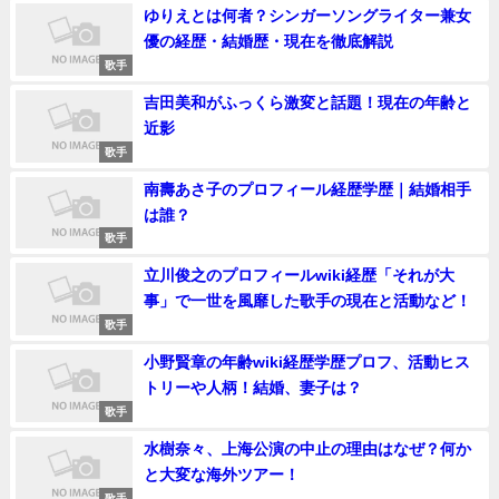
ゆりえとは何者？シンガーソングライター兼女
優の経歴・結婚歴・現在を徹底解説
歌手
吉田美和がふっくら激変と話題！現在の年齢と
近影
歌手
南壽あさ子のプロフィール経歴学歴｜結婚相手
は誰？
歌手
立川俊之のプロフィールwiki経歴「それが大
事」で一世を風靡した歌手の現在と活動など！
歌手
小野賢章の年齢wiki経歴学歴プロフ、活動ヒス
トリーや人柄！結婚、妻子は？
歌手
水樹奈々、上海公演の中止の理由はなぜ？何か
と大変な海外ツアー！
歌手