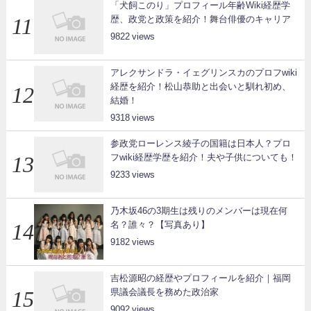
「犬飼このり」プロフィール年齢Wiki経歴学
歴、政党と政策を紹介！舞台俳優のキャリア
9822
アレクサンドラ・イェグリンスカのプロフwiki
経歴を紹介！松山恭助と出会いと馴れ初め、
結婚！
9318
参政党ローレンス綾子の国籍は日本人？プロ
フwiki経歴学歴を紹介！夫や子供についても！
9233
乃木坂46の3期生は残りのメンバーは現在何
名？誰々？【写真あり】
9182
吉松源昭の経歴やプロフィールを紹介｜福岡
県議会議長を務めた政治家
9092