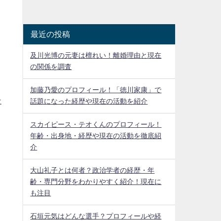
最近の投稿
及川光博の元妻は檀れい！離婚理由と現在
の関係を調査
加藤乃愛のプロフィール！「徳川家康」で
エ
話題になった経歴や現在の活動を紹介
スカイピース・テオくんのプロフィール！
年齢・出身地・経歴や現在の活動を徹底紹
介
大山礼子とは何者？政治学者の経歴・年
齢・専門分野をわかりやすく紹介！現在に
も注目
石垣元気はどんな選手？プロフィールや経