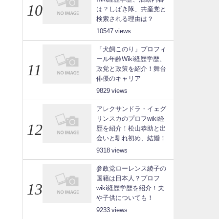
は？しばき隊、共産党と
検索される理由は？
10547
「犬飼このり」プロフィ
ール年齢Wiki経歴学歴、
政党と政策を紹介！舞台
俳優のキャリア
9829
アレクサンドラ・イェグ
リンスカのプロフwiki経
歴を紹介！松山恭助と出
会いと馴れ初め、結婚！
9318
参政党ローレンス綾子の
国籍は日本人？プロフ
wiki経歴学歴を紹介！夫
や子供についても！
9233