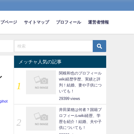
ップページ
サイトマップ
プロフィール
運営者情報
メッチャ人気の記事
関根和也のプロフィール
イ
wiki経歴学歴、実績と評
判！結婚、妻や子供につ
いても！
29399
gihot
井田菜穂は何者？国籍プ
ロフィールwiki経歴、学
歴を紹介！結婚、夫や子
供についても！