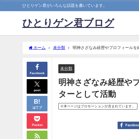
ひとりゲン君がいろんな話題を書いています。
ひとりゲン君ブログ
ホーム
未分類
明神さざなみ経歴やプロフィールを
未分類
Facebook
明神さざなみ経歴や
post
ターとして活動
※本ページはプロモーションが含まれています。
はてブ
Pocket
Facebo