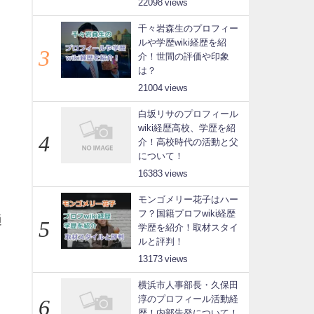
22098
千々岩森生のプロフィー
ルや学歴wiki経歴を紹
介！世間の評価や印象
は？
21004
白坂リサのプロフィール
wiki経歴高校、学歴を紹
介！高校時代の活動と父
について！
16383
モンゴメリー花子はハー
フ？国籍プロフwiki経歴
通
学歴を紹介！取材スタイ
ルと評判！
13173
横浜市人事部長・久保田
淳のプロフィール活動経
歴！内部告発について！