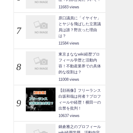
11683
原口議員に「イヤイヤ」
とヤジを飛ばした立憲議
員は誰？野次った理由
は？
11584
東京まななwiki経歴プロ
フィール学歴と活動内
容！不動産業界での具体
的な役割は？
11008
【顔画像】フリーランス
白坂和哉は何者？プロフ
ィールや経歴！横田一の
出禁を批判！
10637
鍋倉雅之のプロフィール
wiki経歴学歴、活動内容