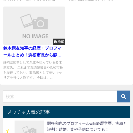
政治家
鈴木康友知事の経歴・プロフィ
ールまとめ！浜松市長から静岡
県知事へ
静岡県知事として県政を担っている鈴木
康友氏。 これまで衆議院議員や浜松市長
を歴任しており、政治家として長いキャ
リアを持つ人物です。 今回は、...
メッチャ人気の記事
関根和也のプロフィールwiki経歴学歴、実績と
評判！結婚、妻や子供についても！