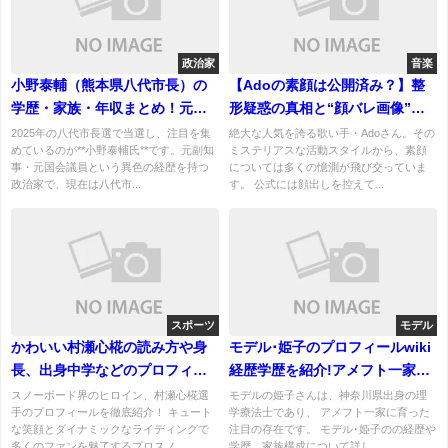
政治家
音楽
小野泰輔（熊本県八代市長）の
【Adoの素顔は公開済み？】整
学歴・家族・年収まとめ！元副
形疑惑の真相と“顔バレ画像”の
知事から市長までの経歴を解説
正体を検証
2025年の八代市長選で当選し、注目を集
絶大な人気を誇る歌い手・Adoさん。その
めているのが**小野泰輔氏**です。元副知
ミステリアスな活動スタイルから、素顔
事・元国会議員という異色の経歴を持つ
については多くの憶測が飛び交っていま
政治家で、現在は八代市...
す。 公式には顔出しを控えて...
スポーツ
モデル
かわいい村瀬心椛の読み方や身
モデル･姫子のプロフィールwiki
長、出身中学などのプロフィー
経歴学歴を紹介!アメフト一家の
ルwiki経歴学歴を紹介！
実績がヤバイ！
スノーボード界のヒロイン、村瀬心椛選
モデルの姫子さんは、神奈川県出身の理
手のプロフィールを徹底紹介！ キュート
学療法士であり、 アメフト一家に育った
な笑顔とダイナミックなライディングで
注目の存在です。 モデル･姫子のの経歴や
多くのファンを魅了するプロスノ...
学歴、家族構成について詳し...