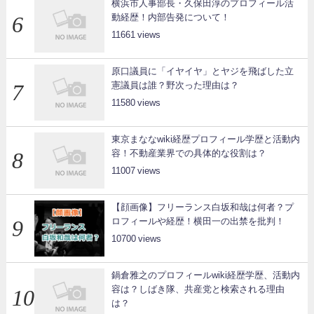
横浜市人事部長・久保田淳のプロフィール活
動経歴！内部告発について！
11661
原口議員に「イヤイヤ」とヤジを飛ばした立
憲議員は誰？野次った理由は？
11580
東京まななwiki経歴プロフィール学歴と活動内
容！不動産業界での具体的な役割は？
11007
【顔画像】フリーランス白坂和哉は何者？プ
ロフィールや経歴！横田一の出禁を批判！
10700
鍋倉雅之のプロフィールwiki経歴学歴、活動内
容は？しばき隊、共産党と検索される理由
は？