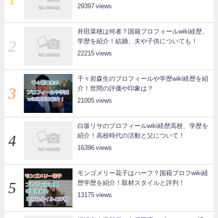
29397
井田菜穂は何者？国籍プロフィールwiki経歴、
学歴を紹介！結婚、夫や子供についても！
22215
千々岩森生のプロフィールや学歴wiki経歴を紹
介！世間の評価や印象は？
21005
白坂リサのプロフィールwiki経歴高校、学歴を
紹介！高校時代の活動と父について！
16396
モンゴメリー花子はハーフ？国籍プロフwiki経
歴学歴を紹介！取材スタイルと評判！
13175