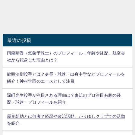
最近の投稿
雨森晴香（気象予報士）のプロフィール！年齢や経歴、航空会
社から転身した理由とは？
龍頭汰樹投手とは？身長・球速・出身中学などプロフィールを
紹介！神村学園のエースとして注目
深町光生投手が注目される理由は？東筑のプロ注目右腕の経
歴・球速・プロフィールを紹介
屋良朝助とは何者？経歴や政治活動、かりゆしクラブでの活動
を紹介