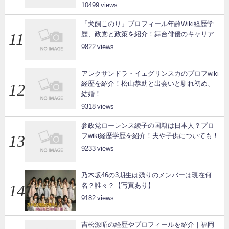
10499
「犬飼このり」プロフィール年齢Wiki経歴学
歴、政党と政策を紹介！舞台俳優のキャリア
9822
アレクサンドラ・イェグリンスカのプロフwiki
経歴を紹介！松山恭助と出会いと馴れ初め、
結婚！
9318
参政党ローレンス綾子の国籍は日本人？プロ
フwiki経歴学歴を紹介！夫や子供についても！
9233
乃木坂46の3期生は残りのメンバーは現在何
名？誰々？【写真あり】
9182
吉松源昭の経歴やプロフィールを紹介｜福岡