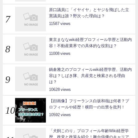
原口議員に「イヤイヤ」とヤジを飛ばした立
憲議員は誰？野次った理由は？
11587
東京まななwiki経歴プロフィール学歴と活動内
容！不動産業界での具体的な役割は？
11008
鍋倉雅之のプロフィールwiki経歴学歴、活動内
容は？しばき隊、共産党と検索される理由
は？
10628
【顔画像】フリーランス白坂和哉は何者？プ
ロフィールや経歴！横田一の出禁を批判！
10592
「犬飼このり」プロフィール年齢Wiki経歴学
歴、政党と政策を紹介！舞台俳優のキャリア