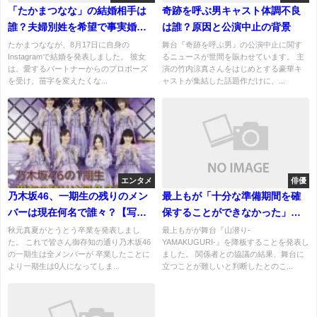
「たかまつなな」の結婚相手は
奇跡を呼ぶ男キャスト体調不良
誰？夫婦別姓を希望で事実婚を
は誰？原因と公演中止の背景
選択！出会いと馴れ初めは？
たかまつななが、8月17日に自身の
舞台『奇跡を呼ぶ男』の公演中止に関す
Instagramで結婚を発表しました。 彼女
るニュースが世間を賑わせています。 主
は、愛するパートナーからのプロポーズ
演の竹内涼真さんをはじめとする豪華キ
を受け、苗字を変えたくな...
ャストが集結した話題作だけに、...
エンタメ
俳優
乃木坂46、一期生の残りのメン
最上もが「十分な準備期間を確
バーは現在何名で誰々？【写真
保することができなかった」理
あり】卒業生出現時に随時更新
由とは？舞台『山潜り』を降
秋元真夏がとうとう卒業を発表しまし
最上もがが舞台『山潜り-
た。 これで皆さん御存知の通り乃木坂46
YAMAKUGURI-』を降板することを発表し
記事
板！
の一期生は全メンバーが 卒業したことに
ました。 関係者との協議の結果、舞台に
より一期生は0人になってしま...
立つことが難しいと判断したとのこ...