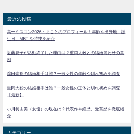
最近の投稿
高一ミスコン2026・まことのプロフィール！年齢や出身地、誕
生日、MBTIや特技を紹介
近藤夏子が活動終了した理由は？重岡大毅との結婚匂わせの真
相
濵田崇裕の結婚相手は誰？一般女性の年齢や馴れ初めを調査
重岡大毅の結婚相手は誰？一般女性の正体と馴れ初めを調査
【最新】
小川眞由美（女優）の現在は？代表作や経歴、受賞歴を徹底紹
介
カテゴリー