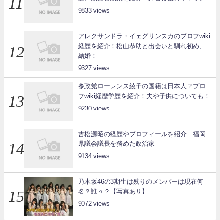
9833
アレクサンドラ・イェグリンスカのプロフwiki
経歴を紹介！松山恭助と出会いと馴れ初め、
結婚！
9327
参政党ローレンス綾子の国籍は日本人？プロ
フwiki経歴学歴を紹介！夫や子供についても！
9230
吉松源昭の経歴やプロフィールを紹介｜福岡
県議会議長を務めた政治家
9134
乃木坂46の3期生は残りのメンバーは現在何
名？誰々？【写真あり】
9072