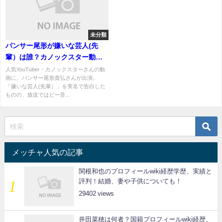
未分類
パンサー尾形が嫌いな芸人(先
輩）は誰？カノックスター動画
で暴露された「裏の顔」と特定
人気YouTuber・カノックスターさんの動
画に、パンサー尾形貴弘さんが出演。
ヒントまとめ
「嫌いな芸人(先輩）」を実名で告白した
ものの、放送ではピー音...
メッチャ人気の記事
関根和也のプロフィールwiki経歴学歴、実績と
評判！結婚、妻や子供についても！
29402
井田菜穂は何者？国籍プロフィールwiki経歴、