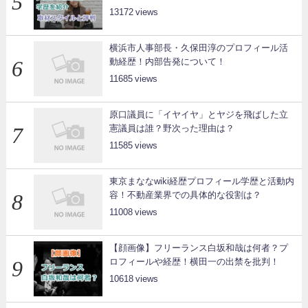
13172
横浜市人事部長・久保田淳のプロフィール活
動経歴！内部告発について！
11685
原口議員に「イヤイヤ」とヤジを飛ばした立
憲議員は誰？野次った理由は？
11585
東京まななwiki経歴プロフィール学歴と活動内
容！不動産業界での具体的な役割は？
11008
【顔画像】フリーランス白坂和哉は何者？プ
ロフィールや経歴！横田一の出禁を批判！
10618