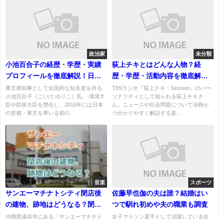
政治家
未分類
小池百合子の経歴・学歴・実績
荻上チキとはどんな人物？経
プロフィールを徹底解説！日本
歴・学歴・活動内容を徹底解
初の女性東京都知事として活躍
説！「Session」で支持される
東京都知事として全国的な知名度を誇る
TBSラジオ『荻上チキ・Session』のパー
小池百合子（こいけ ゆりこ）氏。 環境大
ソナリティとして知られる荻上チキさ
する政治家
理由とは
臣や防衛大臣を歴任し、2016年には日本
ん。ニュースや社会問題について冷静か
の首都・東京を率いる初の...
つ分かりやすく解説する姿...
音楽
スポーツ
サンエーマチナトシティ閉店後
佐藤早也伽の夫は誰？結婚はい
の建物、跡地はどうなる？閉店
つで馴れ初めや夫の職業も調査
の日時と理由！
沖縄県浦添市にある「サンエーマチナト
女子マラソン選手として活躍している佐