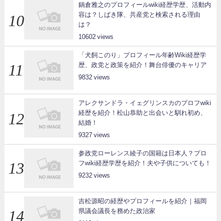
鍋倉雅之のプロフィールwiki経歴学歴、活動内
容は？しばき隊、共産党と検索される理由
は？
10602
「犬飼このり」プロフィール年齢Wiki経歴学
歴、政党と政策を紹介！舞台俳優のキャリア
9832
アレクサンドラ・イェグリンスカのプロフwiki
経歴を紹介！松山恭助と出会いと馴れ初め、
結婚！
9327
参政党ローレンス綾子の国籍は日本人？プロ
フwiki経歴学歴を紹介！夫や子供についても！
9232
吉松源昭の経歴やプロフィールを紹介｜福岡
県議会議長を務めた政治家