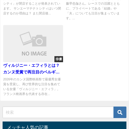
シティ」が閉店することが発表されてい
藤早也伽さん。レースでの活躍ととも
ます。 サンエーマチナトシティはいつ閉
に、プライベートである「結婚」や
店するのか理由は？ また閉店後...
「夫」についても注目が集まっていま
す。...
俳優
ヴィルジニー・エフィラとは？
カンヌ受賞で再注目のベルギー
出身実力派女優を徹底解説
2026年のカンヌ国際映画祭で最優秀女優
賞を受賞し、再び世界的な注目を集めて
いる女優「ヴィルジニー・エフィラ」。
フランス映画界を代表する存在...
メッチャ人気の記事