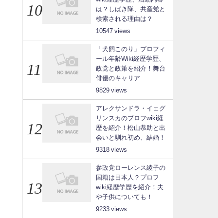
は？しばき隊、共産党と
検索される理由は？
10547
「犬飼このり」プロフィ
ール年齢Wiki経歴学歴、
政党と政策を紹介！舞台
俳優のキャリア
9829
アレクサンドラ・イェグ
リンスカのプロフwiki経
歴を紹介！松山恭助と出
会いと馴れ初め、結婚！
9318
参政党ローレンス綾子の
国籍は日本人？プロフ
wiki経歴学歴を紹介！夫
や子供についても！
9233