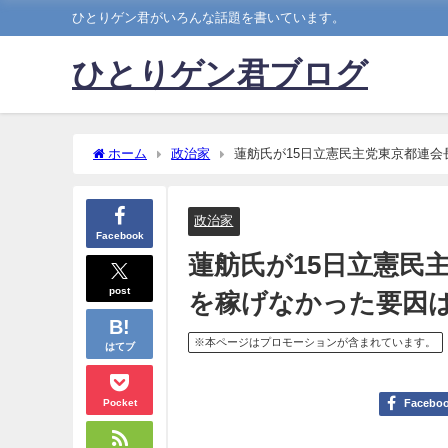
ひとりゲン君がいろんな話題を書いています。
ひとりゲン君ブログ
ホーム
政治家
蓮舫氏が15日立憲民主党東京都連
政治家
Facebook
蓮舫氏が15日立憲民
post
を稼げなかった要因
※本ページはプロモーションが含まれています。
はてブ
Pocket
Facebo