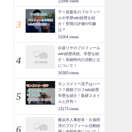
22098
千々岩森生のプロフィー
ルや学歴wiki経歴を紹
介！世間の評価や印象
は？
21004
白坂リサのプロフィール
wiki経歴高校、学歴を紹
介！高校時代の活動と父
について！
16383
モンゴメリー花子はハー
フ？国籍プロフwiki経歴
う
学歴を紹介！取材スタイ
ルと評判！
13173
横浜市人事部長・久保田
淳のプロフィール活動経
歴！内部告発について！