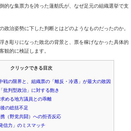
倒的な集票力を誇った蓮舫氏が、なぜ足元の組織選挙で支
の政治姿勢に下した判断とはどのようなものだったのか。
浮き彫りになった敗北の背景と、票を稼げなかった具体的
客観的に検証します。
クリックできる目次
中戦の限界と、組織票の「離反・冷遇」が最大の敗因
「批判型政治」に対する飽き
」を求める地方議員との乖離
北後の総括不足
の連携（野党共闘）への拒否反応
発信力」のミスマッチ