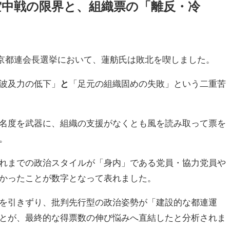
空中戦の限界と、組織票の「離反・冷
党東京都連会長選挙において、蓮舫氏は敗北を喫しました。
波及力の低下」
と
「足元の組織固めの失敗」という二重苦
名度を武器に、組織の支援がなくとも風を読み取って票を
。
れまでの政治スタイルが「身内」である党員・協力党員や
かったことが数字となって表れました。
を引きずり、批判先行型の政治姿勢が「建設的な都連運
とが、最終的な得票数の伸び悩みへ直結したと分析されま