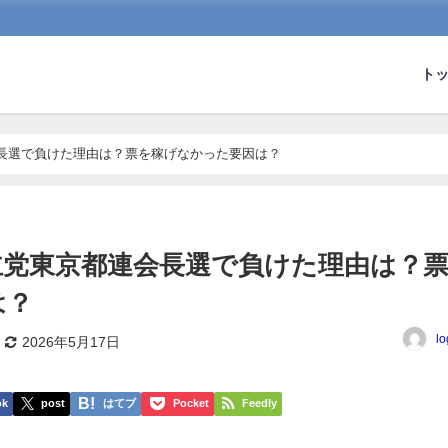
ト
会長選で負けた理由は？票を稼げなかった要因は？
主党東京都連会長選で負けた理由は？
は？
lo
2026年5月17日
ok
post
はてブ
Pocket
Feedly