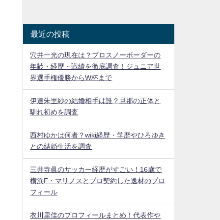
最近の投稿
穴井一光の現在は？プロスノーボーダーの
年齢・経歴・戦績を徹底調査！ジュニア世
界選手権優勝からW杯まで
伊達朱里紗の結婚相手は誰？旦那の正体と
馴れ初めを調査
西村ゆかは何者？wiki経歴・学歴やひろゆき
との結婚生活を調査
三井寺眞のサッカー経歴がすごい！16歳で
横浜F・マリノスとプロ契約した逸材のプロ
フィール
衣川里佳のプロフィールまとめ！代表作や