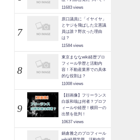
11683
原口議員に「イヤイヤ」
とヤジを飛ばした立憲議
員は誰？野次った理由
は？
11584
東京まななwiki経歴プロ
フィール学歴と活動内
容！不動産業界での具体
的な役割は？
11008
【顔画像】フリーランス
白坂和哉は何者？プロフ
ィールや経歴！横田一の
出禁を批判！
10637
鍋倉雅之のプロフィール
wiki経歴学歴、活動内容