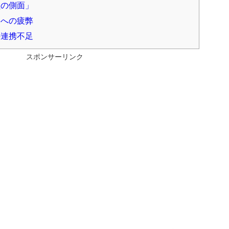
負の側面」
」への疲弊
の連携不足
スポンサーリンク