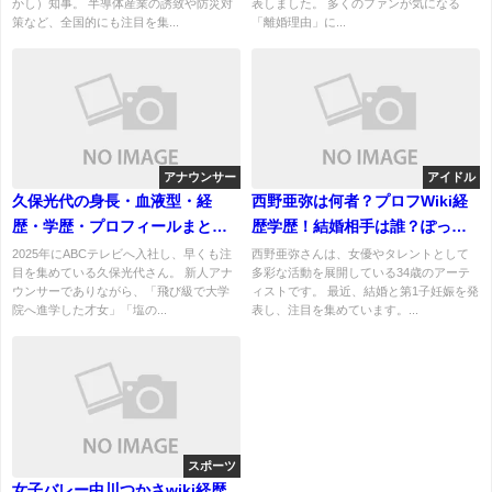
かし）知事。 半導体産業の誘致や防災対
表しました。 多くのファンが気になる
策など、全国的にも注目を集...
「離婚理由」に...
アナウンサー
アイドル
久保光代の身長・血液型・経
西野亜弥は何者？プロフWiki経
歴・学歴・プロフィールまと
歴学歴！結婚相手は誰？ぽっこ
め！飛び級で大学院進学した注
りお腹画像あり！
2025年にABCテレビへ入社し、早くも注
西野亜弥さんは、女優やタレントとして
目を集めている久保光代さん。 新人アナ
多彩な活動を展開している34歳のアーテ
目アナウンサーの素顔とは
ウンサーでありながら、「飛び級で大学
ィストです。 最近、結婚と第1子妊娠を発
院へ進学した才女」「塩の...
表し、注目を集めています。...
スポーツ
女子バレー中川つかさwiki経歴