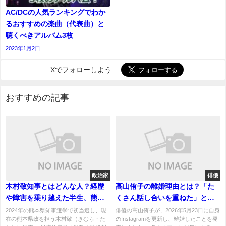
AC/DCの人気ランキングでわか
るおすすめの楽曲（代表曲）と
聴くべきアルバム3枚
2023年1月2日
Xでフォローしよう
おすすめの記事
政治家
俳優
木村敬知事とはどんな人？経歴
高山侑子の離婚理由とは？「た
や障害を乗り越えた半生、熊本
くさん話し合いを重ねた」とい
県政で注目される理由を徹底解
う言葉の真相
2024年の熊本県知事選挙で初当選し、現
俳優の高山侑子が、2026年5月23日に自身
在の熊本県政を担う木村敬（きむら・た
のInstagramを更新し、離婚したことを発
説