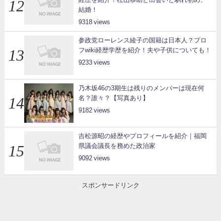
結婚！
9318
参政党ローレンス綾子の国籍は日本人？プロ
フwiki経歴学歴を紹介！夫や子供についても！
9233
乃木坂46の3期生は残りのメンバーは現在何
名？誰々？【写真あり】
9182
吉松源昭の経歴やプロフィールを紹介｜福岡
県議会議長を務めた政治家
9092
スポンサードリンク