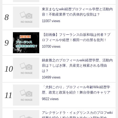
東京まななwiki経歴プロフィール学歴と活動内
容！不動産業界での具体的な役割は？
11007
【顔画像】フリーランス白坂和哉は何者？プ
ロフィールや経歴！横田一の出禁を批判！
10700
鍋倉雅之のプロフィールwiki経歴学歴、活動内
容は？しばき隊、共産党と検索される理由
は？
10499
「犬飼このり」プロフィール年齢Wiki経歴学
歴、政党と政策を紹介！舞台俳優のキャリア
9822
アレクサンドラ・イェグリンスカのプロフwiki
経歴を紹介！松山恭助と出会いと馴れ初め、