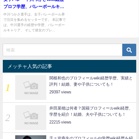
プロフ学歴、バレーボールキャ
リア、プレースタイルを紹介！
中川つかさ選手は、女子バレーボール界
で注目を集めるセッターです。 本記事で
は、中川選手の経歴や学歴、バレーボー
ルキャリア、 そして彼女のプレ...
メッチャ人気の記事
関根和也のプロフィールwiki経歴学歴、実績と
評判！結婚、妻や子供についても！
29397
井田菜穂は何者？国籍プロフィールwiki経歴、
学歴を紹介！結婚、夫や子供についても！
22215
千々岩森生のプロフィールや学歴wiki経歴を紹