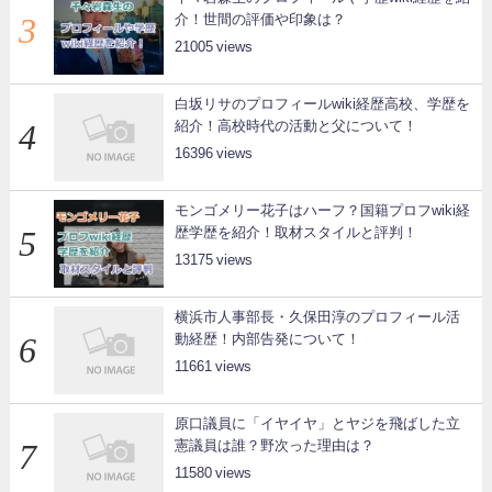
介！世間の評価や印象は？
21005
白坂リサのプロフィールwiki経歴高校、学歴を
紹介！高校時代の活動と父について！
16396
モンゴメリー花子はハーフ？国籍プロフwiki経
歴学歴を紹介！取材スタイルと評判！
13175
横浜市人事部長・久保田淳のプロフィール活
動経歴！内部告発について！
11661
原口議員に「イヤイヤ」とヤジを飛ばした立
憲議員は誰？野次った理由は？
11580