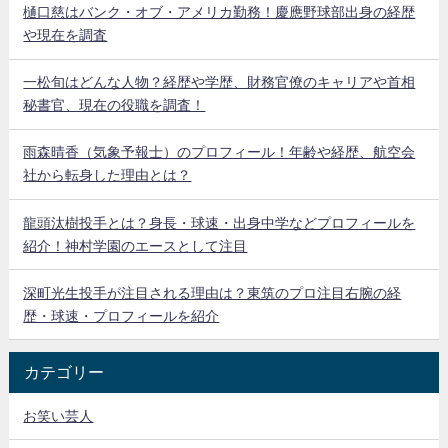
樋口慈はバンク・オブ・アメリカ勤務！慶應野球部出身の経歴
や現在を調査
一松旬はどんな人物？経歴や学歴、財務官僚のキャリアや首相
秘書官、現在の役職を調査！
雨森晴香（気象予報士）のプロフィール！年齢や経歴、航空会
社から転身した理由とは？
龍頭汰樹投手とは？身長・球速・出身中学などプロフィールを
紹介！神村学園のエースとして注目
深町光生投手が注目される理由は？東筑のプロ注目右腕の経
歴・球速・プロフィールを紹介
カテゴリー
お笑い芸人