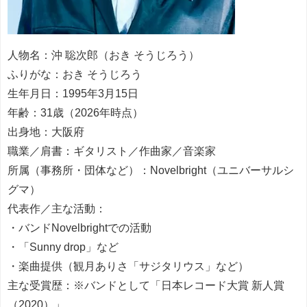
人物名：沖 聡次郎（おき そうじろう）
ふりがな：おき そうじろう
生年月日：1995年3月15日
年齢：31歳（2026年時点）
出身地：大阪府
職業／肩書：ギタリスト／作曲家／音楽家
所属（事務所・団体など）：Novelbright（ユニバーサルシ
グマ）
代表作／主な活動：
・バンドNovelbrightでの活動
・「Sunny drop」など
・楽曲提供（観月ありさ「サジタリウス」など）
主な受賞歴：※バンドとして「日本レコード大賞 新人賞
（2020）」