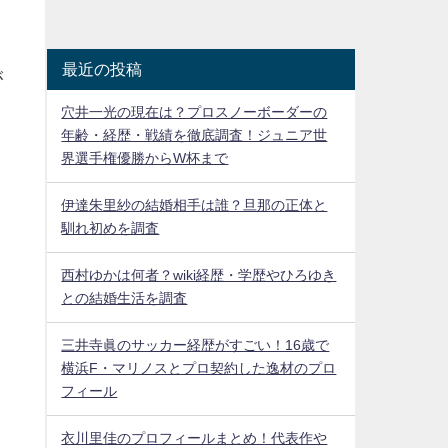
最近の投稿
が
穴井一光の現在は？プロスノーボーダーの
年齢・経歴・戦績を徹底調査！ジュニア世
界選手権優勝からW杯まで
伊達朱里紗の結婚相手は誰？旦那の正体と
馴れ初めを調査
西村ゆかは何者？wiki経歴・学歴やひろゆき
との結婚生活を調査
三井寺眞のサッカー経歴がすごい！16歳で
横浜F・マリノスとプロ契約した逸材のプロ
フィール
衣川里佳のプロフィールまとめ！代表作や