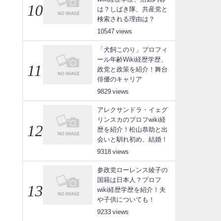
は？しばき隊、共産党と
検索される理由は？
10547
「犬飼このり」プロフィ
ール年齢Wiki経歴学歴、
政党と政策を紹介！舞台
俳優のキャリア
9829
アレクサンドラ・イェグ
リンスカのプロフwiki経
歴を紹介！松山恭助と出
会いと馴れ初め、結婚！
9318
参政党ローレンス綾子の
国籍は日本人？プロフ
wiki経歴学歴を紹介！夫
や子供についても！
9233