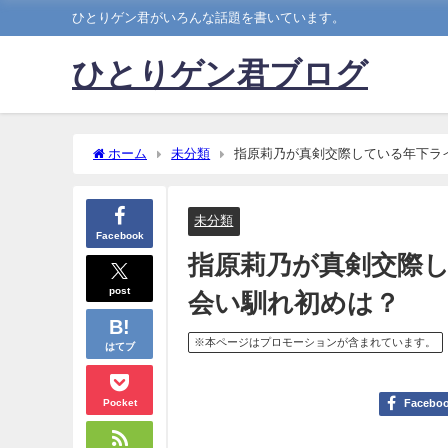
ひとりゲン君がいろんな話題を書いています。
ひとりゲン君ブログ
ホーム
未分類
指原莉乃が真剣交際している年下ラ
未分類
Facebook
指原莉乃が真剣交際
post
会い馴れ初めは？
※本ページはプロモーションが含まれています。
はてブ
Pocket
Facebo