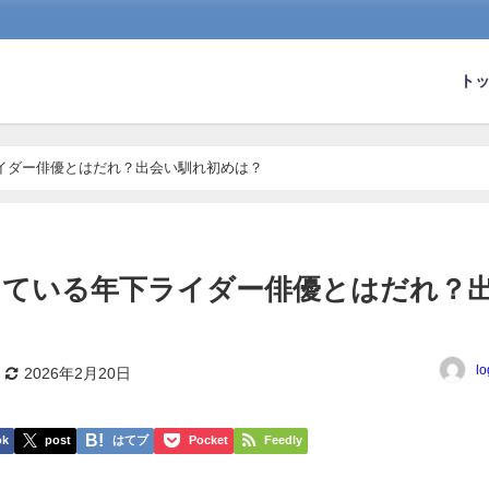
ト
イダー俳優とはだれ？出会い馴れ初めは？
している年下ライダー俳優とはだれ？
lo
2026年2月20日
ok
post
はてブ
Pocket
Feedly