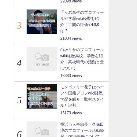
22098
千々岩森生のプロフィー
ルや学歴wiki経歴を紹
介！世間の評価や印象
は？
21004
白坂リサのプロフィール
wiki経歴高校、学歴を紹
介！高校時代の活動と父
について！
16383
モンゴメリー花子はハー
フ？国籍プロフwiki経歴
学歴を紹介！取材スタイ
ルと評判！
13173
横浜市人事部長・久保田
淳のプロフィール活動経
歴！内部告発について！