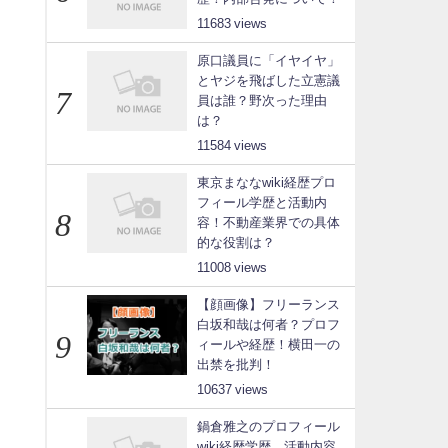
11683
原口議員に「イヤイヤ」
とヤジを飛ばした立憲議
員は誰？野次った理由
は？
11584
東京まななwiki経歴プロ
フィール学歴と活動内
容！不動産業界での具体
的な役割は？
11008
【顔画像】フリーランス
白坂和哉は何者？プロフ
ィールや経歴！横田一の
出禁を批判！
10637
鍋倉雅之のプロフィール
wiki経歴学歴、活動内容