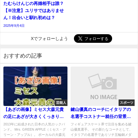
たむらけんじの再婚相手は誰？
【※注意】ユリサではありませ
ん！出会いと馴れ初めは？
2025年9月4日
Xでフォローしよう
おすすめの記事
芸能人
スポーツ
【あざの画像】ミセス大森元貴
鍵山優真のコーチにイタリアの
の足にあざが大きくくっきりと
名選手コストナー就任の背景と
日本列島のかたち！
は？
2013年に結成された日本の人気ロックバ
フィギュアスケート界で注目を集める鍵
ンド。 Mrs. GREEN APPLE（ミセス・グ
山優真選手。 その新たなコーチとして、
リーン・アップル）。 ボーカルの大森元
イタリアの名選手でありソチ五輪銅メダ