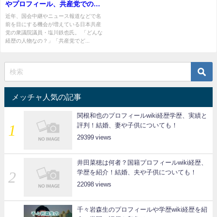
やプロフィール、共産党での役
割をわかりやすく解説
近年、国会中継やニュース報道などで名
前を目にする機会が増えている日本共産
党の衆議院議員・塩川鉄也氏。 「どんな
経歴の人物なの？」「共産党でど...
メッチャ人気の記事
関根和也のプロフィールwiki経歴学歴、実績と
評判！結婚、妻や子供についても！
29399
井田菜穂は何者？国籍プロフィールwiki経歴、
学歴を紹介！結婚、夫や子供についても！
22098
千々岩森生のプロフィールや学歴wiki経歴を紹