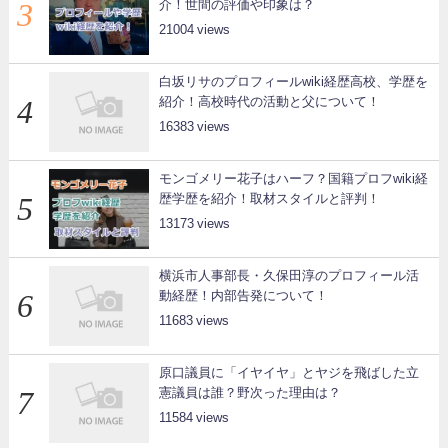
介！世間の評価や印象は？
21004
白坂リサのプロフィールwiki経歴高校、学歴を
紹介！高校時代の活動と父について！
16383
モンゴメリー花子はハーフ？国籍プロフwiki経
歴学歴を紹介！取材スタイルと評判！
13173
横浜市人事部長・久保田淳のプロフィール活
動経歴！内部告発について！
11683
原口議員に「イヤイヤ」とヤジを飛ばした立
憲議員は誰？野次った理由は？
11584