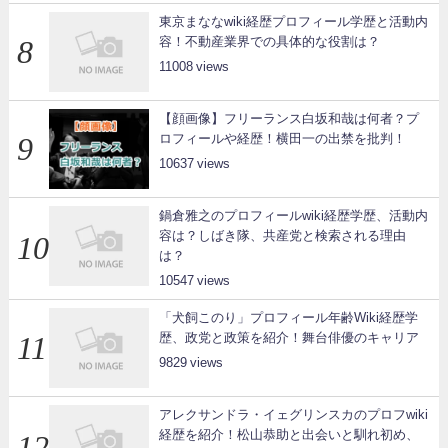
東京まななwiki経歴プロフィール学歴と活動内
容！不動産業界での具体的な役割は？
11008
【顔画像】フリーランス白坂和哉は何者？プ
ロフィールや経歴！横田一の出禁を批判！
10637
鍋倉雅之のプロフィールwiki経歴学歴、活動内
容は？しばき隊、共産党と検索される理由
は？
10547
「犬飼このり」プロフィール年齢Wiki経歴学
歴、政党と政策を紹介！舞台俳優のキャリア
9829
アレクサンドラ・イェグリンスカのプロフwiki
経歴を紹介！松山恭助と出会いと馴れ初め、