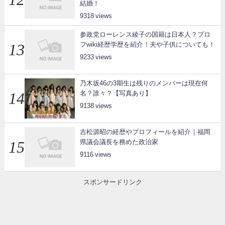
結婚！
9318
参政党ローレンス綾子の国籍は日本人？プロ
フwiki経歴学歴を紹介！夫や子供についても！
9233
乃木坂46の3期生は残りのメンバーは現在何
名？誰々？【写真あり】
9138
吉松源昭の経歴やプロフィールを紹介｜福岡
県議会議長を務めた政治家
9116
スポンサードリンク