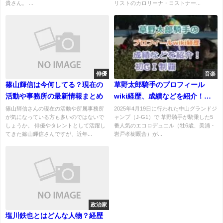
貴さん。 ...
リストのカロリーナ・コストナー...
俳優
音楽
篠山輝信は今何してる？現在の
草野太郎騎手のプロフィール
活動や事務所の最新情報まとめ
wiki経歴、成績などを紹介！エ
コロデュエルで初GⅠ制覇
篠山輝信さんの現在の活動や所属事務所
2025年4月19日に行われた中山グランドジ
が気になっている方も多いのではないで
ャンプ（J-G1）で 草野騎手が騎乗した5
しょうか。 俳優やタレントとして活躍し
番人気のエコロデュエル（牡6歳、美浦・
てきた篠山輝信さんですが、近年...
岩戸孝樹厩舎）が...
政治家
塩川鉄也とはどんな人物？経歴