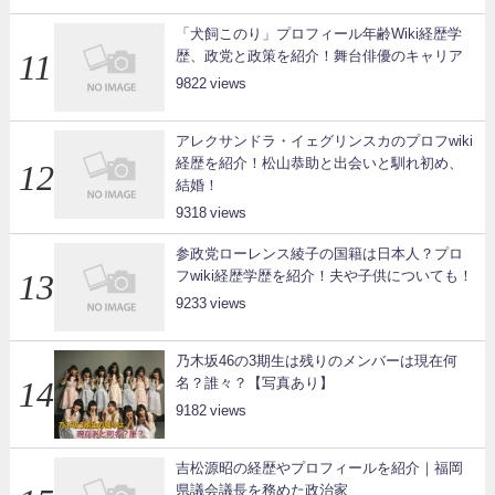
「犬飼このり」プロフィール年齢Wiki経歴学
歴、政党と政策を紹介！舞台俳優のキャリア
9822
アレクサンドラ・イェグリンスカのプロフwiki
経歴を紹介！松山恭助と出会いと馴れ初め、
結婚！
9318
参政党ローレンス綾子の国籍は日本人？プロ
フwiki経歴学歴を紹介！夫や子供についても！
9233
乃木坂46の3期生は残りのメンバーは現在何
名？誰々？【写真あり】
9182
吉松源昭の経歴やプロフィールを紹介｜福岡
県議会議長を務めた政治家