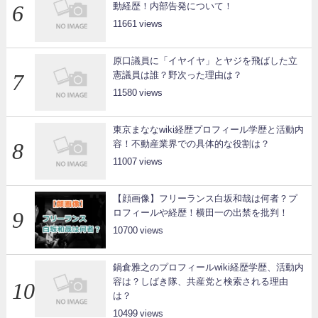
動経歴！内部告発について！
11661
原口議員に「イヤイヤ」とヤジを飛ばした立
憲議員は誰？野次った理由は？
11580
東京まななwiki経歴プロフィール学歴と活動内
容！不動産業界での具体的な役割は？
11007
【顔画像】フリーランス白坂和哉は何者？プ
ロフィールや経歴！横田一の出禁を批判！
10700
鍋倉雅之のプロフィールwiki経歴学歴、活動内
容は？しばき隊、共産党と検索される理由
は？
10499