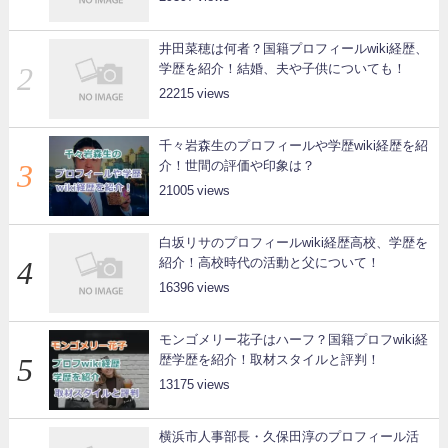
井田菜穂は何者？国籍プロフィールwiki経歴、
学歴を紹介！結婚、夫や子供についても！
22215
千々岩森生のプロフィールや学歴wiki経歴を紹
介！世間の評価や印象は？
21005
白坂リサのプロフィールwiki経歴高校、学歴を
紹介！高校時代の活動と父について！
16396
モンゴメリー花子はハーフ？国籍プロフwiki経
歴学歴を紹介！取材スタイルと評判！
13175
横浜市人事部長・久保田淳のプロフィール活