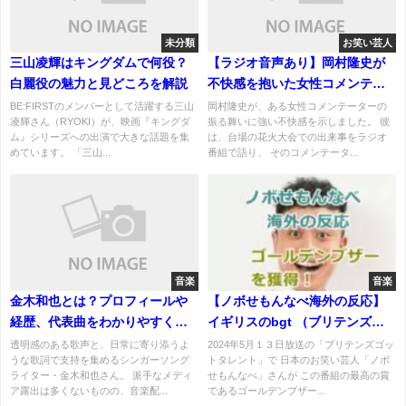
未分類
お笑い芸人
三山凌輝はキングダムで何役？
【ラジオ音声あり】岡村隆史が
白麗役の魅力と見どころを解説
不快感を抱いた女性コメンテー
ター誰？出演している情報番組
BE:FIRSTのメンバーとして活躍する三山
岡村隆史が、ある女性コメンテーターの
凌輝さん（RYOKI）が、映画『キングダ
振る舞いに強い不快感を示しました。 彼
とは？
ム』シリーズへの出演で大きな話題を集
は、台場の花火大会での出来事をラジオ
めています。 「三山...
番組で語り、 そのコメンテータ...
音楽
音楽
金木和也とは？プロフィールや
【ノボせもんなべ海外の反応】
経歴、代表曲をわかりやすく紹
イギリスのbgt （ブリテンズゴ
介！
ットタレント）でゴールデンブ
透明感のある歌声と、日常に寄り添うよ
2024年5月１３日放送の「ブリテンズゴッ
うな歌詞で支持を集めるシンガーソング
トタレント」で 日本のお笑い芸人「ノボ
ザーを獲得！
ライター・金木和也さん。 派手なメディ
せもんなべ」さんが この番組の最高の賞
ア露出は多くないものの、音楽配...
であるゴールデンブザー...