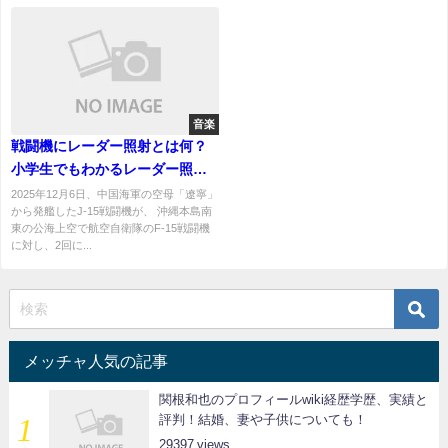
音楽
戦闘機にレーダー照射とは何？
小学生でもわかるレーダー照射
されるとどうなる？
2025年12月6日、中国海軍の空母「遼寧」
から発艦したJ-15戦闘機が、 沖縄本島南
東の公海上空で航空自衛隊のF-15戦闘機
に対し、2回に...
メッチャ人気の記事
関根和也のプロフィールwiki経歴学歴、実績と
評判！結婚、妻や子供についても！
29397