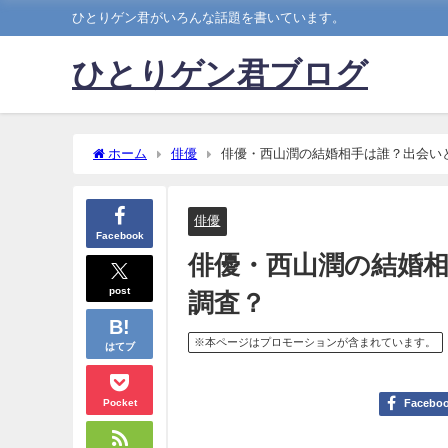
ひとりゲン君がいろんな話題を書いています。
ひとりゲン君ブログ
ホーム
俳優
俳優・西山潤の結婚相手は誰？出会い
俳優
Facebook
俳優・西山潤の結婚
post
調査？
※本ページはプロモーションが含まれています。
はてブ
Pocket
Facebo