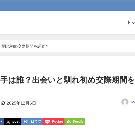
ト
と馴れ初め交際期間を調査？
相手は誰？出会いと馴れ初め交際期間
lo
2025年12月6日
ok
post
はてブ
Pocket
Feedly