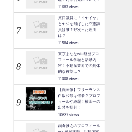
11683
原口議員に「イヤイヤ」
とヤジを飛ばした立憲議
員は誰？野次った理由
は？
11584
東京まななwiki経歴プロ
フィール学歴と活動内
容！不動産業界での具体
的な役割は？
11008
【顔画像】フリーランス
白坂和哉は何者？プロフ
ィールや経歴！横田一の
出禁を批判！
10637
鍋倉雅之のプロフィール
wiki経歴学歴、活動内容