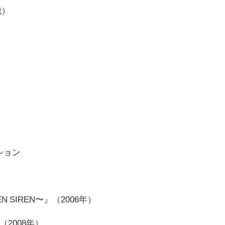
歳）
ション
N SIREN〜』（2006年）
2008年）