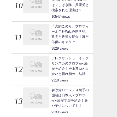
は？しばき隊、共産党と
検索される理由は？
10547
「犬飼このり」プロフィ
ール年齢Wiki経歴学歴、
政党と政策を紹介！舞台
俳優のキャリア
9829
アレクサンドラ・イェグ
リンスカのプロフwiki経
歴を紹介！松山恭助と出
会いと馴れ初め、結婚！
9318
参政党ローレンス綾子の
国籍は日本人？プロフ
wiki経歴学歴を紹介！夫
や子供についても！
9233