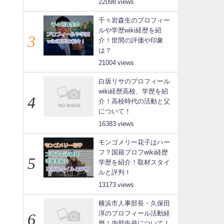
22098
千々岩森生のプロフィー
ルや学歴wiki経歴を紹
介！世間の評価や印象
は？
21004
白坂リサのプロフィール
wiki経歴高校、学歴を紹
介！高校時代の活動と父
について！
16383
モンゴメリー花子はハー
フ？国籍プロフwiki経歴
学歴を紹介！取材スタイ
ルと評判！
13173
横浜市人事部長・久保田
淳のプロフィール活動経
歴！内部告発について！