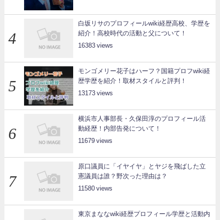
白坂リサのプロフィールwiki経歴高校、学歴を
紹介！高校時代の活動と父について！
16383
モンゴメリー花子はハーフ？国籍プロフwiki経
歴学歴を紹介！取材スタイルと評判！
13173
横浜市人事部長・久保田淳のプロフィール活
動経歴！内部告発について！
11679
原口議員に「イヤイヤ」とヤジを飛ばした立
憲議員は誰？野次った理由は？
11580
東京まななwiki経歴プロフィール学歴と活動内