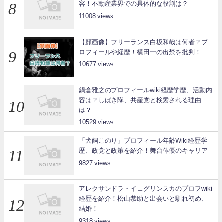
容！不動産業界での具体的な役割は？
11008
【顔画像】フリーランス白坂和哉は何者？プ
ロフィールや経歴！横田一の出禁を批判！
10677
鍋倉雅之のプロフィールwiki経歴学歴、活動内
容は？しばき隊、共産党と検索される理由
は？
10529
「犬飼このり」プロフィール年齢Wiki経歴学
歴、政党と政策を紹介！舞台俳優のキャリア
9827
アレクサンドラ・イェグリンスカのプロフwiki
経歴を紹介！松山恭助と出会いと馴れ初め、
結婚！
9318