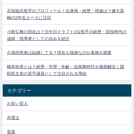
石垣聡志投手のプロフィール！出身地・経歴・球速は？健大高
崎の2年生エースに注目
小島弘務の現在は？元中日ドラフト1位投手の経歴・現役時代の
成績・指導者としての歩みを紹介
久保田悠来は結婚してる？現在も独身なのか真相を調査
橋本幹彦とは？経歴・学歴・年齢・自衛隊時代を徹底解説｜国
民民主党の若手議員として注目される理由
カテゴリー
お笑い芸人
弁護士
音楽