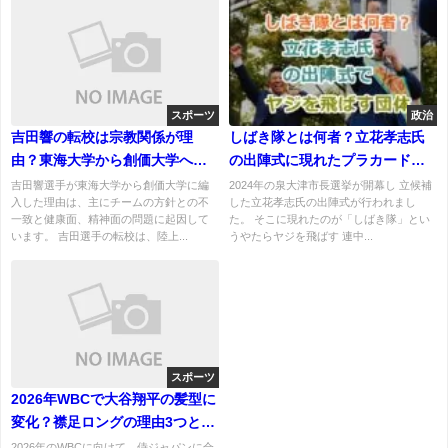
スポーツ
政治
吉田響の転校は宗教関係が理
しばき隊とは何者？立花孝志氏
由？東海大学から創価大学への
の出陣式に現れたプラカードを
編入の背景を解説
持った団体の正体は？
吉田響選手が東海大学から創価大学に編
2024年の泉大津市長選挙が開幕し 立候補
入した理由は、主にチームの方針との不
した立花孝志氏の出陣式が行われまし
一致と健康面、精神面の問題に起因して
た。 そこに現れたのが「しばき隊」とい
います。 吉田選手の転校は、陸上...
うやたらヤジを飛ばす 連中...
スポーツ
2026年WBCで大谷翔平の髪型に
変化？襟足ロングの理由3つとプ
レーへの影響を考察！
2026年のWBCに向けて、侍ジャパンに合