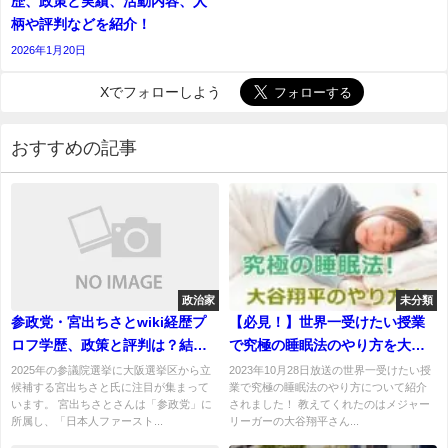
歴、政策と実績、活動内容、人
柄や評判などを紹介！
2026年1月20日
Xでフォローしよう
おすすめの記事
政治家
未分類
参政党・宮出ちさとwiki経歴プ
【必見！】世界一受けたい授業
ロフ学歴、政策と評判は？結婚
で究極の睡眠法のやり方を大谷
して子供はいる？
翔平（メジャーリーガー）から
2025年の参議院選挙に大阪選挙区から立
2023年10月28日放送の世界一受けたい授
候補する宮出ちさと氏に注目が集まって
業で究極の睡眠法のやり方について紹介
紹介！
います。 宮出ちさとさんは「参政党」に
されました！ 教えてくれたのはメジャー
所属し、「日本人ファースト...
リーガーの大谷翔平さん...