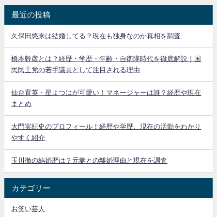
最近の投稿
久保田悠来は結婚してる？現在も独身なのか真相を調査
橋本幹彦とは？経歴・学歴・年齢・自衛隊時代を徹底解説｜国
民民主党の若手議員として注目される理由
仙台育英・星よつはが可愛い！マネージャーは誰？経歴や現在
まとめ
大門実紀史のプロフィール！経歴や学歴、現在の活動をわかり
やすく紹介
玉川徹の結婚歴は？元妻との離婚理由と現在を調査
カテゴリー
お笑い芸人