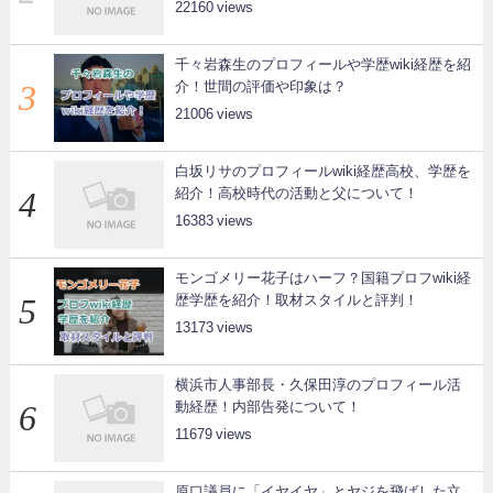
22160
千々岩森生のプロフィールや学歴wiki経歴を紹
介！世間の評価や印象は？
21006
白坂リサのプロフィールwiki経歴高校、学歴を
紹介！高校時代の活動と父について！
16383
モンゴメリー花子はハーフ？国籍プロフwiki経
歴学歴を紹介！取材スタイルと評判！
13173
横浜市人事部長・久保田淳のプロフィール活
動経歴！内部告発について！
11679
原口議員に「イヤイヤ」とヤジを飛ばした立