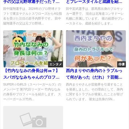
手の父は元野球選手だった？陽
とプレースタイルと成績を紹
翔くんのプロフ経歴を紹介！
介！彼女はいる？弟と妹につい
田中陽翔選手は、2024年のプロ野球ドラ
田中宏武選手は、群馬県出身のプロサッ
フトで東京ヤクルトスワローズから4位指
カー選手で、 現在は北海道コンサドーレ
ても！
名を受けた注目の若手内野手です。 田中
札幌に所属しています。 彼の経歴やプレ
陽翔選手の父は元プロ野球...
ースタイル、成績を紹介します...
エンタメ
俳優
【竹内ななみの身長は何㎝？】
西内まりやの身内のトラブルっ
スパガななみちゃんのプロフィ
て何があった（だれ）？芸能界
ールを紹介！
引退を決意する理由とは？
SUPER☆GiRLS（スーパーガールズ）の
西内まりやさんが芸能界を引退すること
メンバーで 第7代目リーダー 竹内ななみ
を発表しました。その理由として、身内
の身長やプロフィールを紹介します。 ス
に関するトラブルが発覚したことが挙げ
ーパーガールズ竹内...
られています。 彼女は自身のSN...