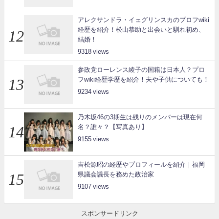
アレクサンドラ・イェグリンスカのプロフwiki
経歴を紹介！松山恭助と出会いと馴れ初め、
結婚！
9318
参政党ローレンス綾子の国籍は日本人？プロ
フwiki経歴学歴を紹介！夫や子供についても！
9234
乃木坂46の3期生は残りのメンバーは現在何
名？誰々？【写真あり】
9155
吉松源昭の経歴やプロフィールを紹介｜福岡
県議会議長を務めた政治家
9107
スポンサードリンク