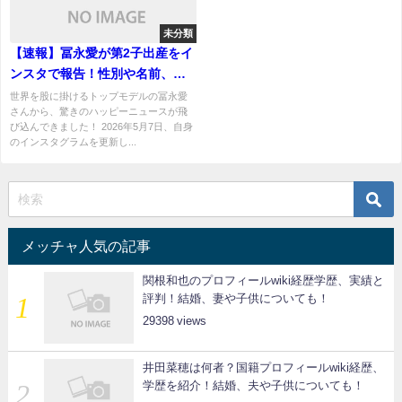
未分類
【速報】冨永愛が第2子出産をイ
ンスタで報告！性別や名前、父
親は誰？
世界を股に掛けるトップモデルの冨永愛
さんから、驚きのハッピーニュースが飛
び込んできました！ 2026年5月7日、自身
のインスタグラムを更新し...
メッチャ人気の記事
関根和也のプロフィールwiki経歴学歴、実績と
評判！結婚、妻や子供についても！
29398
井田菜穂は何者？国籍プロフィールwiki経歴、
学歴を紹介！結婚、夫や子供についても！