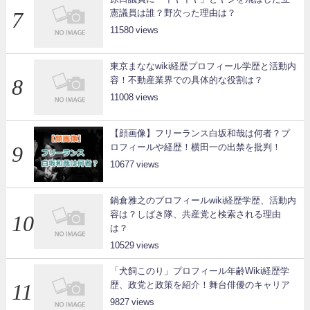
憲議員は誰？野次った理由は？
11580
東京まななwiki経歴プロフィール学歴と活動内
容！不動産業界での具体的な役割は？
11008
【顔画像】フリーランス白坂和哉は何者？プ
ロフィールや経歴！横田一の出禁を批判！
10677
鍋倉雅之のプロフィールwiki経歴学歴、活動内
容は？しばき隊、共産党と検索される理由
は？
10529
「犬飼このり」プロフィール年齢Wiki経歴学
歴、政党と政策を紹介！舞台俳優のキャリア
9827