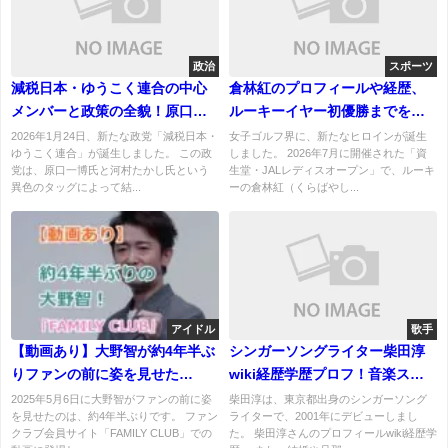
政治
スポーツ
減税日本・ゆうこく連合の中心
倉林紅のプロフィールや経歴、
メンバーと政策の全貌！原口一
ルーキーイヤー初優勝までを徹
博と河村たかしのタッグは大丈
底紹介！
2026年1月24日、新たな政党「減税日本・
女子ゴルフ界に、新たなヒロインが誕生
ゆうこく連合」が誕生しました。 この政
しました。 2026年7月に開催された「資
夫？
党は、原口一博氏と河村たかし氏という
生堂・JALレディスオープン」で、ルーキ
異色のタッグによって結...
ーの倉林紅（くらばやし...
アイドル
歌手
【動画あり】大野智が約4年半ぶ
シンガーソングライター柴田淳
りファンの前に姿を見せた
wiki経歴学歴プロフ！音楽スタ
「FAMILY CLUB」！ファンの反
イルは？結婚、旦那や子供は？
2025年5月6日に大野智がファンの前に姿
柴田淳は、東京都出身のシンガーソング
を見せたのは、約4年半ぶりです。 ファン
ライターで、2001年にデビューしまし
応は？
クラブ会員サイト「FAMILY CLUB」での
た。 柴田淳さんのプロフィールwiki経歴学