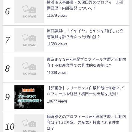
横浜市人事部長・久保田淳のプロフィール活
動経歴！内部告発について！
11679
原口議員に「イヤイヤ」とヤジを飛ばした立
憲議員は誰？野次った理由は？
11580
東京まななwiki経歴プロフィール学歴と活動内
容！不動産業界での具体的な役割は？
11008
【顔画像】フリーランス白坂和哉は何者？プ
ロフィールや経歴！横田一の出禁を批判！
10677
鍋倉雅之のプロフィールwiki経歴学歴、活動内
容は？しばき隊、共産党と検索される理由
は？