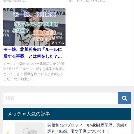
動画に登場し...
歴、 また、結婚や旦那...
アイドル
モー娘、北川莉央の「ルールに
反する事案」とは何をした？活
動休止はいつまで？
モーニング娘のメンバー北川莉央が 2025
年4月17日 「ルールに反する事案が発覚」
ということで 活動を休止すると発表しま
した。 北川莉央が...
メッチャ人気の記事
関根和也のプロフィールwiki経歴学歴、実績と
評判！結婚、妻や子供についても！