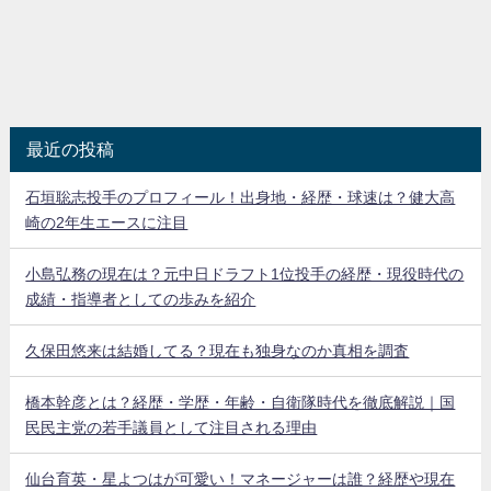
最近の投稿
石垣聡志投手のプロフィール！出身地・経歴・球速は？健大高
崎の2年生エースに注目
小島弘務の現在は？元中日ドラフト1位投手の経歴・現役時代の
成績・指導者としての歩みを紹介
久保田悠来は結婚してる？現在も独身なのか真相を調査
橋本幹彦とは？経歴・学歴・年齢・自衛隊時代を徹底解説｜国
民民主党の若手議員として注目される理由
仙台育英・星よつはが可愛い！マネージャーは誰？経歴や現在