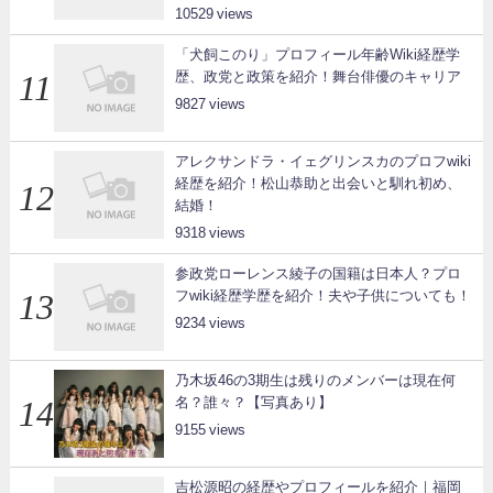
10529
「犬飼このり」プロフィール年齢Wiki経歴学
歴、政党と政策を紹介！舞台俳優のキャリア
9827
アレクサンドラ・イェグリンスカのプロフwiki
経歴を紹介！松山恭助と出会いと馴れ初め、
結婚！
9318
参政党ローレンス綾子の国籍は日本人？プロ
フwiki経歴学歴を紹介！夫や子供についても！
9234
乃木坂46の3期生は残りのメンバーは現在何
名？誰々？【写真あり】
9155
吉松源昭の経歴やプロフィールを紹介｜福岡